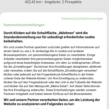
422,42 km • Angebote: 2 Prospekte
REWE Kronberg
Datenschutzbestimmungen
Westerbachstr. 23
Datenschutzeinstellungen
61476 Kronberg
❯
Durch Klicken auf die Schaltfläche „Ablehnen“ wird die
Heute 07:00 - 22:00 Uhr |
Geöffnet
Standardeinstellung nur für unbedingt erforderliche cookie
beibehalten.
427,39 km • Angebote: 2 Prospekte
Wir und unsere Partner speichern und/oder greifen auf Informationen auf
einem Gerät zu, wie z. B. eindeutige IDs in cookie und anderen
Browserspeichern, um personenbezogene Daten zu verarbeiten. Einige
Anbieter verarbeiten Ihre personenbezogenen Daten möglicherweise
Supermärkte Angebote und Prospekte für
aufgrund eines berechtigten Interesses. Um dem zu widersprechen, öffnen
Schmitten
Sie die „Einstellungen“. Sie können Ihre Einstellungen akzeptieren, ablehnen
oder verwalten, indem Sie auf die Schaltfläche „Einstellungen verwalten“
klicken oder jederzeit auf die Fingerabdruck-Schaltfläche in der linken
16 Prospekte
unteren Ecke der Website klicken. Um Ihre Einwilligung zu widerrufen,
klicken Sie auf den Fingerabdruck oder den Link in der Fußzeile der Website
nahkauf
SELGROS
und klicken Sie auf den Menüpunkt „Meine Daten“. Auf dieser Seite können
Sie Ihre Einwilligung widerrufen. Diese Entscheidungen werden unseren
Partnern mitgeteilt und haben keinen Einfluss auf die Browserdaten.
Wir und unsere Partner verarbeiten Daten, um die Leistung der
Website zu analysieren und Folgendes zu tun: