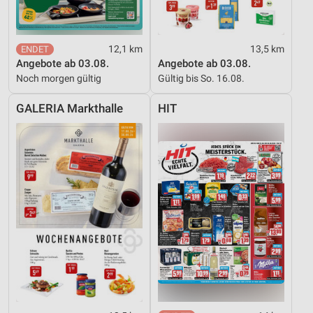
IAB-Besonderheiten:
Verwendung genauer Standortdaten
12,1 km
13,5 km
Angebote ab 03.08.
Angebote ab 03.08.
Geräte anhand von aktiv angeforderten
Noch morgen gültig
Gültig bis So. 16.08.
Informationen identifizieren
Nicht-IAB-Verarbeitungszwecke:
GALERIA Markthalle
HIT
Notwendig
Performance
Funktional
Werbung