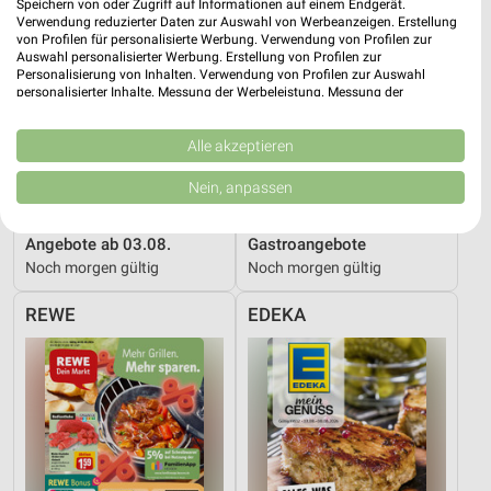
Speichern von oder Zugriff auf Informationen auf einem Endgerät.
Verwendung reduzierter Daten zur Auswahl von Werbeanzeigen. Erstellung
von Profilen für personalisierte Werbung. Verwendung von Profilen zur
Auswahl personalisierter Werbung. Erstellung von Profilen zur
Personalisierung von Inhalten. Verwendung von Profilen zur Auswahl
personalisierter Inhalte. Messung der Werbeleistung. Messung der
Performance von Inhalten. Analyse von Zielgruppen durch Statistiken oder
Kombinationen von Daten aus verschiedenen Quellen. Entwicklung und
Verbesserung der Angebote. Verwendung reduzierter Daten zur Auswahl
Alle akzeptieren
von Inhalten.
Daten können außerhalb der Europäischen Union weitergegeben und in die
Nein, anpassen
USA gesendet werden.
12,4 km
17 km
Ihre Einwilligung und die cookie Richtlinie gelten ausschließlich für diese
Website/App.
Angebote ab 03.08.
Gastroangebote
Noch morgen gültig
Noch morgen gültig
Partnerliste anzeigen (1 IAB-Anbieter)
Wir nutzen Ihre Daten für folgende Zwecke:
REWE
EDEKA
IAB-Verarbeitungszwecke:
Speichern von oder Zugriff auf Informationen
auf einem Endgerät
Verwendung reduzierter Daten zur Auswahl von
Werbeanzeigen
Erstellung von Profilen für personalisierte