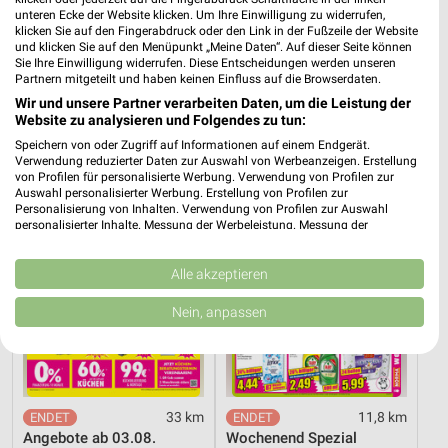
unteren Ecke der Website klicken. Um Ihre Einwilligung zu widerrufen,
klicken Sie auf den Fingerabdruck oder den Link in der Fußzeile der Website
10,6 km
11,8 km
und klicken Sie auf den Menüpunkt „Meine Daten“. Auf dieser Seite können
Angebote ab 05.08.
Wochenend Spezial
Sie Ihre Einwilligung widerrufen. Diese Entscheidungen werden unseren
Gültig bis Di. 11.08.
Gültig ab Fr. 14.08.
Partnern mitgeteilt und haben keinen Einfluss auf die Browserdaten.
Wir und unsere Partner verarbeiten Daten, um die Leistung der
Möbel Boss
NORMA
Website zu analysieren und Folgendes zu tun:
Speichern von oder Zugriff auf Informationen auf einem Endgerät.
Verwendung reduzierter Daten zur Auswahl von Werbeanzeigen. Erstellung
von Profilen für personalisierte Werbung. Verwendung von Profilen zur
Auswahl personalisierter Werbung. Erstellung von Profilen zur
Personalisierung von Inhalten. Verwendung von Profilen zur Auswahl
personalisierter Inhalte. Messung der Werbeleistung. Messung der
Performance von Inhalten. Analyse von Zielgruppen durch Statistiken oder
Kombinationen von Daten aus verschiedenen Quellen. Entwicklung und
Verbesserung der Angebote. Verwendung reduzierter Daten zur Auswahl
Alle akzeptieren
von Inhalten.
Daten können außerhalb der Europäischen Union weitergegeben und in die
Nein, anpassen
USA gesendet werden.
Ihre Einwilligung und die cookie Richtlinie gelten ausschließlich für diese
Website/App.
Partnerliste anzeigen (1 IAB-Anbieter)
Wir nutzen Ihre Daten für folgende Zwecke:
33 km
11,8 km
IAB-Verarbeitungszwecke:
Angebote ab 03.08.
Wochenend Spezial