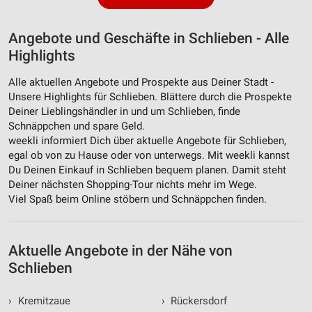
Analyse von Zielgruppen durch Statistiken oder
Kombinationen von Daten aus verschiedenen
Quellen
Angebote und Geschäfte in Schlieben - Alle
Entwicklung und Verbesserung der Angebote
Highlights
Verwendung reduzierter Daten zur Auswahl von
Alle aktuellen Angebote und Prospekte aus Deiner Stadt -
Inhalten
Unsere Highlights für Schlieben. Blättere durch die Prospekte
Deiner Lieblingshändler in und um Schlieben, finde
IAB-Besonderheiten:
Schnäppchen und spare Geld.
Verwendung genauer Standortdaten
weekli informiert Dich über aktuelle Angebote für Schlieben,
egal ob von zu Hause oder von unterwegs. Mit weekli kannst
Geräte anhand von aktiv angeforderten
Du Deinen Einkauf in Schlieben bequem planen. Damit steht
Informationen identifizieren
Deiner nächsten Shopping-Tour nichts mehr im Wege.
Viel Spaß beim Online stöbern und Schnäppchen finden.
Nicht-IAB-Verarbeitungszwecke:
Notwendig
Aktuelle Angebote in der Nähe von
Performance
Schlieben
Funktional
›
Kremitzaue
›
Rückersdorf
Werbung