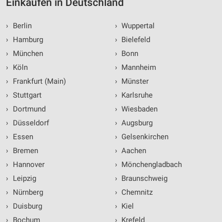
Einkaufen in Deutschland
›
Berlin
›
Wuppertal
›
Hamburg
›
Bielefeld
›
München
›
Bonn
›
Köln
›
Mannheim
›
Frankfurt (Main)
›
Münster
›
Stuttgart
›
Karlsruhe
›
Dortmund
›
Wiesbaden
›
Düsseldorf
›
Augsburg
›
Essen
›
Gelsenkirchen
›
Bremen
›
Aachen
›
Hannover
›
Mönchengladbach
›
Leipzig
›
Braunschweig
›
Nürnberg
›
Chemnitz
›
Duisburg
›
Kiel
›
Bochum
›
Krefeld