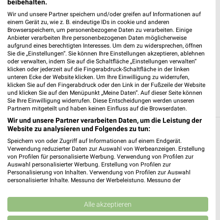
beibehalten.
Heute 07:00 - 20:00 Uhr |
Geöffnet
Wir und unsere Partner speichern und/oder greifen auf Informationen auf
224,49 km • Angebote: 4 Prospekte
einem Gerät zu, wie z. B. eindeutige IDs in cookie und anderen
Browserspeichern, um personenbezogene Daten zu verarbeiten. Einige
Anbieter verarbeiten Ihre personenbezogenen Daten möglicherweise
aufgrund eines berechtigten Interesses. Um dem zu widersprechen, öffnen
NORMA Neustadt/Orla
Sie die „Einstellungen“. Sie können Ihre Einstellungen akzeptieren, ablehnen
Rodaer Str. 38
oder verwalten, indem Sie auf die Schaltfläche „Einstellungen verwalten“
klicken oder jederzeit auf die Fingerabdruck-Schaltfläche in der linken
07806 Neustadt/Orla
❯
unteren Ecke der Website klicken. Um Ihre Einwilligung zu widerrufen,
klicken Sie auf den Fingerabdruck oder den Link in der Fußzeile der Website
Heute 07:00 - 20:00 Uhr |
Geöffnet
und klicken Sie auf den Menüpunkt „Meine Daten“. Auf dieser Seite können
Sie Ihre Einwilligung widerrufen. Diese Entscheidungen werden unseren
228,62 km • Angebote: 5 Prospekte
Partnern mitgeteilt und haben keinen Einfluss auf die Browserdaten.
Wir und unsere Partner verarbeiten Daten, um die Leistung der
Website zu analysieren und Folgendes zu tun:
Discounter Angebote und Prospekte für
Speichern von oder Zugriff auf Informationen auf einem Endgerät.
Schleiz
Verwendung reduzierter Daten zur Auswahl von Werbeanzeigen. Erstellung
von Profilen für personalisierte Werbung. Verwendung von Profilen zur
Auswahl personalisierter Werbung. Erstellung von Profilen zur
16 Prospekte
Personalisierung von Inhalten. Verwendung von Profilen zur Auswahl
personalisierter Inhalte. Messung der Werbeleistung. Messung der
Performance von Inhalten. Analyse von Zielgruppen durch Statistiken oder
PENNY
Lidl
Kombinationen von Daten aus verschiedenen Quellen. Entwicklung und
Verbesserung der Angebote. Verwendung reduzierter Daten zur Auswahl
Alle akzeptieren
von Inhalten.
Daten können außerhalb der Europäischen Union weitergegeben und in die