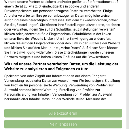
Wir und unsere Partner speichern und/oder greifen auf Informationen auf
einem Gerät zu, wie z. B. eindeutige IDs in cookie und anderen
Browserspeichern, um personenbezogene Daten zu verarbeiten. Einige
Anbieter verarbeiten Ihre personenbezogenen Daten möglicherweise
aufgrund eines berechtigten Interesses. Um dem zu widersprechen, öffnen
Sie die „Einstellungen“. Sie können Ihre Einstellungen akzeptieren, ablehnen
30,8 km
21,6 km
oder verwalten, indem Sie auf die Schaltfläche „Einstellungen verwalten“
klicken oder jederzeit auf die Fingerabdruck-Schaltfläche in der linken
Angebote ab 03.08.
Wochenend Spezial
unteren Ecke der Website klicken. Um Ihre Einwilligung zu widerrufen,
Noch morgen gültig
Noch morgen gültig
klicken Sie auf den Fingerabdruck oder den Link in der Fußzeile der Website
und klicken Sie auf den Menüpunkt „Meine Daten“. Auf dieser Seite können
Sie Ihre Einwilligung widerrufen. Diese Entscheidungen werden unseren
Globus
Partnern mitgeteilt und haben keinen Einfluss auf die Browserdaten.
Wir und unsere Partner verarbeiten Daten, um die Leistung der
Website zu analysieren und Folgendes zu tun:
Speichern von oder Zugriff auf Informationen auf einem Endgerät.
Verwendung reduzierter Daten zur Auswahl von Werbeanzeigen. Erstellung
von Profilen für personalisierte Werbung. Verwendung von Profilen zur
Auswahl personalisierter Werbung. Erstellung von Profilen zur
Personalisierung von Inhalten. Verwendung von Profilen zur Auswahl
personalisierter Inhalte. Messung der Werbeleistung. Messung der
Performance von Inhalten. Analyse von Zielgruppen durch Statistiken oder
Kombinationen von Daten aus verschiedenen Quellen. Entwicklung und
Verbesserung der Angebote. Verwendung reduzierter Daten zur Auswahl
Alle akzeptieren
von Inhalten.
Daten können außerhalb der Europäischen Union weitergegeben und in die
Nein, anpassen
USA gesendet werden.