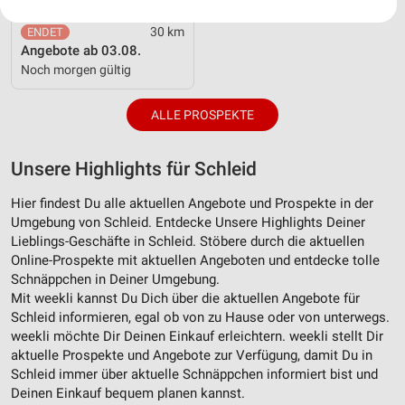
Ihre Einwilligung und die cookie Richtlinie gelten ausschließlich für diese
Website/App.
30 km
Angebote ab 03.08.
Partnerliste anzeigen (1 IAB-Anbieter)
Noch morgen gültig
Wir nutzen Ihre Daten für folgende Zwecke:
IAB-Verarbeitungszwecke:
ALLE PROSPEKTE
Speichern von oder Zugriff auf Informationen
auf einem Endgerät
Unsere Highlights für Schleid
Verwendung reduzierter Daten zur Auswahl von
Werbeanzeigen
Hier findest Du alle aktuellen Angebote und Prospekte in der
Umgebung von Schleid. Entdecke Unsere Highlights Deiner
Erstellung von Profilen für personalisierte
Lieblings-Geschäfte in Schleid. Stöbere durch die aktuellen
Werbung
Online-Prospekte mit aktuellen Angeboten und entdecke tolle
Schnäppchen in Deiner Umgebung.
Verwendung von Profilen zur Auswahl
personalisierter Werbung
Mit weekli kannst Du Dich über die aktuellen Angebote für
Schleid informieren, egal ob von zu Hause oder von unterwegs.
Erstellung von Profilen zur Personalisierung
weekli möchte Dir Deinen Einkauf erleichtern. weekli stellt Dir
von Inhalten
aktuelle Prospekte und Angebote zur Verfügung, damit Du in
Schleid immer über aktuelle Schnäppchen informiert bist und
Verwendung von Profilen zur Auswahl
Deinen Einkauf bequem planen kannst.
personalisierter Inhalte