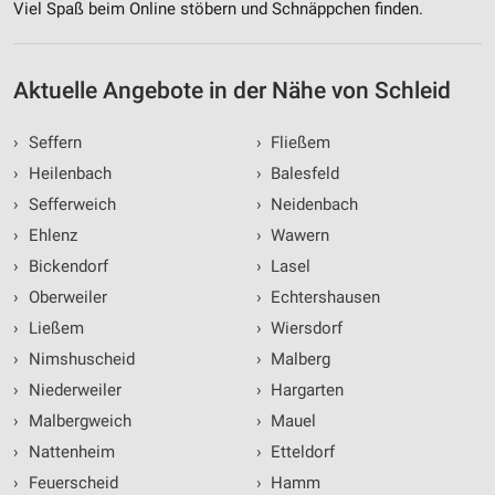
Viel Spaß beim Online stöbern und Schnäppchen finden.
Messung der Werbeleistung
Messung der Performance von Inhalten
Aktuelle Angebote in der Nähe von Schleid
Analyse von Zielgruppen durch Statistiken oder
›
Seffern
›
Fließem
Kombinationen von Daten aus verschiedenen
Quellen
›
Heilenbach
›
Balesfeld
›
Sefferweich
›
Neidenbach
Entwicklung und Verbesserung der Angebote
›
Ehlenz
›
Wawern
Verwendung reduzierter Daten zur Auswahl von
›
Bickendorf
›
Lasel
Inhalten
›
Oberweiler
›
Echtershausen
IAB-Besonderheiten:
›
Ließem
›
Wiersdorf
Verwendung genauer Standortdaten
›
Nimshuscheid
›
Malberg
›
Niederweiler
›
Hargarten
Geräte anhand von aktiv angeforderten
Informationen identifizieren
›
Malbergweich
›
Mauel
Nicht-IAB-Verarbeitungszwecke:
›
Nattenheim
›
Etteldorf
›
Feuerscheid
›
Hamm
Notwendig