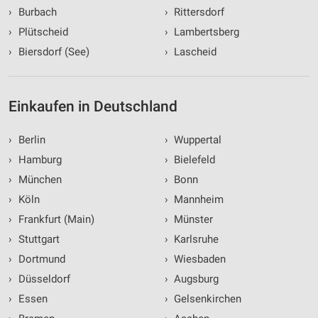
›
Burbach
›
Rittersdorf
Performance
›
Plütscheid
›
Lambertsberg
Funktional
›
Biersdorf (See)
›
Lascheid
Werbung
Einkaufen in Deutschland
›
Berlin
›
Wuppertal
›
Hamburg
›
Bielefeld
›
München
›
Bonn
›
Köln
›
Mannheim
›
Frankfurt (Main)
›
Münster
›
Stuttgart
›
Karlsruhe
›
Dortmund
›
Wiesbaden
›
Düsseldorf
›
Augsburg
›
Essen
›
Gelsenkirchen