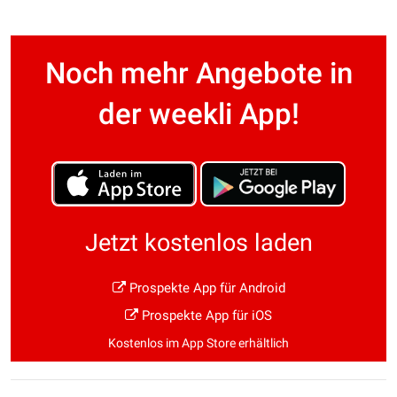
Noch mehr Angebote in
der weekli App!
Jetzt kostenlos laden
Prospekte App für Android
Prospekte App für iOS
Kostenlos im App Store erhältlich