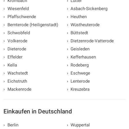
›
Krombach
›
Lutter
›
Wiesenfeld
›
Asbach-Sickenberg
›
Pfaffschwende
›
Heuthen
›
Bernterode (Heiligenstadt)
›
Wüstheuterode
›
Schwobfeld
›
Büttstedt
›
Volkerode
›
Dietzenrode-Vatterode
›
Dieterode
›
Geisleden
›
Effelder
›
Kefferhausen
›
Kella
›
Rodeberg
›
Wachstedt
›
Eschwege
›
Eichstruth
›
Lenterode
›
Mackenrode
›
Kreuzebra
Einkaufen in Deutschland
›
Berlin
›
Wuppertal