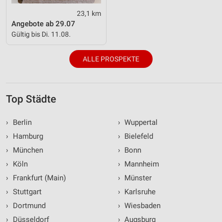
23,1 km
Angebote ab 29.07
Gültig bis Di. 11.08.
ALLE PROSPEKTE
Top Städte
›
Berlin
›
Wuppertal
›
Hamburg
›
Bielefeld
›
München
›
Bonn
›
Köln
›
Mannheim
›
Frankfurt (Main)
›
Münster
›
Stuttgart
›
Karlsruhe
›
Dortmund
›
Wiesbaden
›
Düsseldorf
›
Augsburg