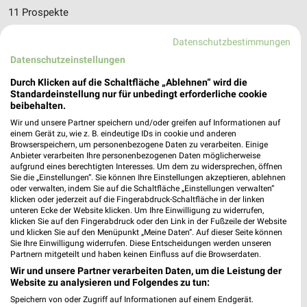
11 Prospekte
Lidl
Lidl
Datenschutzbestimmungen
Datenschutzeinstellungen
Durch Klicken auf die Schaltfläche „Ablehnen“ wird die
Standardeinstellung nur für unbedingt erforderliche cookie
beibehalten.
Wir und unsere Partner speichern und/oder greifen auf Informationen auf
einem Gerät zu, wie z. B. eindeutige IDs in cookie und anderen
Browserspeichern, um personenbezogene Daten zu verarbeiten. Einige
Anbieter verarbeiten Ihre personenbezogenen Daten möglicherweise
aufgrund eines berechtigten Interesses. Um dem zu widersprechen, öffnen
Sie die „Einstellungen“. Sie können Ihre Einstellungen akzeptieren, ablehnen
oder verwalten, indem Sie auf die Schaltfläche „Einstellungen verwalten“
klicken oder jederzeit auf die Fingerabdruck-Schaltfläche in der linken
unteren Ecke der Website klicken. Um Ihre Einwilligung zu widerrufen,
klicken Sie auf den Fingerabdruck oder den Link in der Fußzeile der Website
und klicken Sie auf den Menüpunkt „Meine Daten“. Auf dieser Seite können
Sie Ihre Einwilligung widerrufen. Diese Entscheidungen werden unseren
4,6 km
4,6 km
Partnern mitgeteilt und haben keinen Einfluss auf die Browserdaten.
Angebote ab 10.08.
Angebote ab 17.08.
Wir und unsere Partner verarbeiten Daten, um die Leistung der
Gültig ab Mo. 10.08.
Gültig ab Mo. 17.08.
Website zu analysieren und Folgendes zu tun:
Speichern von oder Zugriff auf Informationen auf einem Endgerät.
REWE
toom Baumarkt