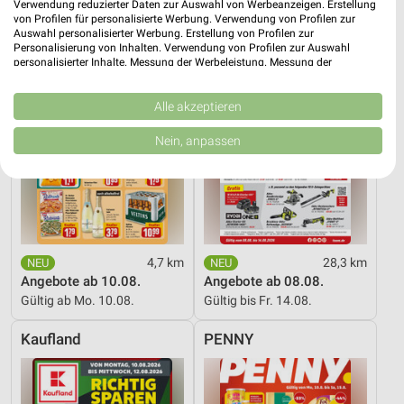
Verwendung reduzierter Daten zur Auswahl von Werbeanzeigen. Erstellung
von Profilen für personalisierte Werbung. Verwendung von Profilen zur
Auswahl personalisierter Werbung. Erstellung von Profilen zur
Personalisierung von Inhalten. Verwendung von Profilen zur Auswahl
personalisierter Inhalte. Messung der Werbeleistung. Messung der
Performance von Inhalten. Analyse von Zielgruppen durch Statistiken oder
Kombinationen von Daten aus verschiedenen Quellen. Entwicklung und
Verbesserung der Angebote. Verwendung reduzierter Daten zur Auswahl
Alle akzeptieren
von Inhalten.
Daten können außerhalb der Europäischen Union weitergegeben und in die
Nein, anpassen
USA gesendet werden.
Ihre Einwilligung und die cookie Richtlinie gelten ausschließlich für diese
Website/App.
Partnerliste anzeigen (1 IAB-Anbieter)
Wir nutzen Ihre Daten für folgende Zwecke:
IAB-Verarbeitungszwecke:
4,7 km
28,3 km
Speichern von oder Zugriff auf Informationen
Angebote ab 10.08.
Angebote ab 08.08.
auf einem Endgerät
Gültig ab Mo. 10.08.
Gültig bis Fr. 14.08.
Verwendung reduzierter Daten zur Auswahl von
Kaufland
PENNY
Werbeanzeigen
Erstellung von Profilen für personalisierte
Werbung