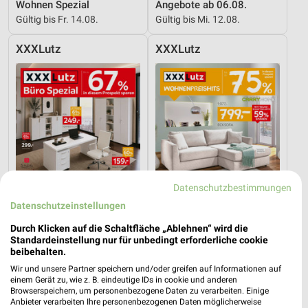
Wohnen Spezial
Angebote ab 06.08.
Gültig bis Fr. 14.08.
Gültig bis Mi. 12.08.
XXXLutz
XXXLutz
Datenschutzbestimmungen
Datenschutzeinstellungen
Durch Klicken auf die Schaltfläche „Ablehnen“ wird die
Standardeinstellung nur für unbedingt erforderliche cookie
beibehalten.
48,6 km
48,6 km
Büro Spezial
Wohnenpreishits
Wir und unsere Partner speichern und/oder greifen auf Informationen auf
einem Gerät zu, wie z. B. eindeutige IDs in cookie und anderen
Gültig bis Fr. 14.08.
Gültig bis Fr. 14.08.
Browserspeichern, um personenbezogene Daten zu verarbeiten. Einige
Anbieter verarbeiten Ihre personenbezogenen Daten möglicherweise