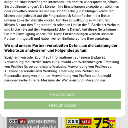
XXXLutz
Opti Wohnwelt
aufgrund eines berechtigten Interesses. Um dem zu widersprechen, öffnen
Sie die „Einstellungen“. Sie können Ihre Einstellungen akzeptieren, ablehnen
oder verwalten, indem Sie auf die Schaltfläche „Einstellungen verwalten“
klicken oder jederzeit auf die Fingerabdruck-Schaltfläche in der linken
unteren Ecke der Website klicken. Um Ihre Einwilligung zu widerrufen,
klicken Sie auf den Fingerabdruck oder den Link in der Fußzeile der Website
und klicken Sie auf den Menüpunkt „Meine Daten“. Auf dieser Seite können
Sie Ihre Einwilligung widerrufen. Diese Entscheidungen werden unseren
Partnern mitgeteilt und haben keinen Einfluss auf die Browserdaten.
Wir und unsere Partner verarbeiten Daten, um die Leistung der
Website zu analysieren und Folgendes zu tun:
Speichern von oder Zugriff auf Informationen auf einem Endgerät.
Verwendung reduzierter Daten zur Auswahl von Werbeanzeigen. Erstellung
von Profilen für personalisierte Werbung. Verwendung von Profilen zur
Auswahl personalisierter Werbung. Erstellung von Profilen zur
Personalisierung von Inhalten. Verwendung von Profilen zur Auswahl
personalisierter Inhalte. Messung der Werbeleistung. Messung der
Performance von Inhalten. Analyse von Zielgruppen durch Statistiken oder
48,6 km
8,1 km
Kombinationen von Daten aus verschiedenen Quellen. Entwicklung und
Badezimmer-Testerinnen
Küchentrends
Verbesserung der Angebote. Verwendung reduzierter Daten zur Auswahl
Alle akzeptieren
Noch morgen gültig
Gültig bis Mi. 30.09.
von Inhalten.
Daten können außerhalb der Europäischen Union weitergegeben und in die
Nein, anpassen
USA gesendet werden.
XXXLutz
XXXLutz
Ihre Einwilligung und die cookie Richtlinie gelten ausschließlich für diese
Website/App.
Partnerliste anzeigen (1 IAB-Anbieter)