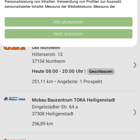
Stadtweg 23
Personalisierung von Inhalten. Verwendung von Profilen zur Auswahl
personalisierter Inhalte. Messung der Werbeleistung. Messung der
37154 Northeim
❯
Performance von Inhalten. Analyse von Zielgruppen durch Statistiken oder
Kombinationen von Daten aus verschiedenen Quellen. Entwicklung und
Heute 07:00 - 15:30 Uhr |
Geschlossen
Verbesserung der Angebote. Verwendung reduzierter Daten zur Auswahl
Alle akzeptieren
von Inhalten.
252,43 km • Angebote: 1 Prospekt
Daten können außerhalb der Europäischen Union weitergegeben und in die
Nein, anpassen
USA gesendet werden.
Ihre Einwilligung und die cookie Richtlinie gelten ausschließlich für diese
OBI Northeim
Website/App.
Hillerserstr. 13
Partnerliste anzeigen (1 IAB-Anbieter)
37154 Northeim
❯
Wir nutzen Ihre Daten für folgende Zwecke:
Heute 08:00 - 20:00 Uhr |
Geschlossen
IAB-Verarbeitungszwecke:
251,11 km • Angebote: 1 Prospekt
Speichern von oder Zugriff auf Informationen
auf einem Endgerät
Mobau Bauzentrum TOKA Heiligenstadt
Verwendung reduzierter Daten zur Auswahl von
Werbeanzeigen
Dingelstädter Str. 64 a
❯
37308 Heiligenstadt
Erstellung von Profilen für personalisierte
Werbung
256,89 km
Verwendung von Profilen zur Auswahl