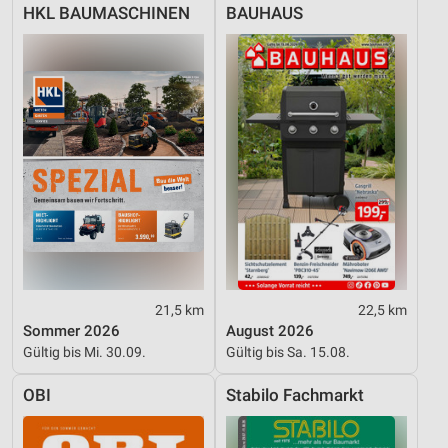
HKL BAUMASCHINEN
BAUHAUS
Geräte anhand von aktiv angeforderten
Informationen identifizieren
Nicht-IAB-Verarbeitungszwecke:
Notwendig
Performance
Funktional
Werbung
21,5 km
22,5 km
Sommer 2026
August 2026
Gültig bis Mi. 30.09.
Gültig bis Sa. 15.08.
OBI
Stabilo Fachmarkt