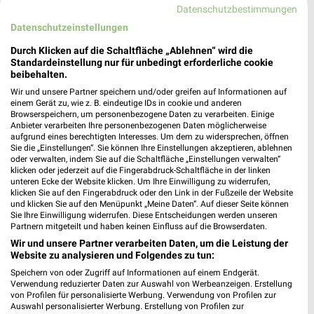
Heute 07:00 - 20:00 Uhr |
Geschlossen
Datenschutzbestimmungen
301,51 km • Angebote: 1 Prospekt
Datenschutzeinstellungen
Durch Klicken auf die Schaltfläche „Ablehnen“ wird die
Standardeinstellung nur für unbedingt erforderliche cookie
Sonderpreis Baumarkt Moringen
beibehalten.
Industriestraße 1
Wir und unsere Partner speichern und/oder greifen auf Informationen auf
37186 Moringen
einem Gerät zu, wie z. B. eindeutige IDs in cookie und anderen
❯
Browserspeichern, um personenbezogene Daten zu verarbeiten. Einige
Heute 08:00 - 19:00 Uhr |
Geschlossen
Anbieter verarbeiten Ihre personenbezogenen Daten möglicherweise
aufgrund eines berechtigten Interesses. Um dem zu widersprechen, öffnen
258,43 km • Angebote: 2 Prospekte
Sie die „Einstellungen“. Sie können Ihre Einstellungen akzeptieren, ablehnen
oder verwalten, indem Sie auf die Schaltfläche „Einstellungen verwalten“
klicken oder jederzeit auf die Fingerabdruck-Schaltfläche in der linken
unteren Ecke der Website klicken. Um Ihre Einwilligung zu widerrufen,
hagebaumarkt Bad Sooden-Allendorf
klicken Sie auf den Fingerabdruck oder den Link in der Fußzeile der Website
Städtersweg 1-2
und klicken Sie auf den Menüpunkt „Meine Daten“. Auf dieser Seite können
37242 Bad Sooden-Allendorf
Sie Ihre Einwilligung widerrufen. Diese Entscheidungen werden unseren
❯
Partnern mitgeteilt und haben keinen Einfluss auf die Browserdaten.
Heute 08:30 - 20:00 Uhr |
Geschlossen
Wir und unsere Partner verarbeiten Daten, um die Leistung der
Website zu analysieren und Folgendes zu tun:
273,70 km
Speichern von oder Zugriff auf Informationen auf einem Endgerät.
Verwendung reduzierter Daten zur Auswahl von Werbeanzeigen. Erstellung
von Profilen für personalisierte Werbung. Verwendung von Profilen zur
HKL Center Northeim
Auswahl personalisierter Werbung. Erstellung von Profilen zur