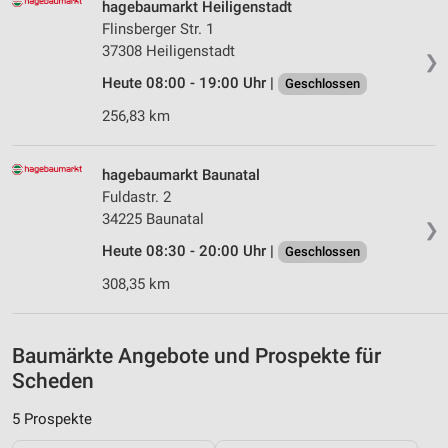
personalisierter Werbung
hagebaumarkt Heiligenstadt
Flinsberger Str. 1
Erstellung von Profilen zur Personalisierung
37308 Heiligenstadt
❯
von Inhalten
Heute 08:00 - 19:00 Uhr |
Geschlossen
Verwendung von Profilen zur Auswahl
256,83 km
personalisierter Inhalte
Messung der Werbeleistung
hagebaumarkt Baunatal
Fuldastr. 2
Messung der Performance von Inhalten
34225 Baunatal
❯
Analyse von Zielgruppen durch Statistiken oder
Heute 08:30 - 20:00 Uhr |
Geschlossen
Kombinationen von Daten aus verschiedenen
Quellen
308,35 km
Entwicklung und Verbesserung der Angebote
Baumärkte Angebote und Prospekte für
Verwendung reduzierter Daten zur Auswahl von
Inhalten
Scheden
IAB-Besonderheiten:
5 Prospekte
Verwendung genauer Standortdaten