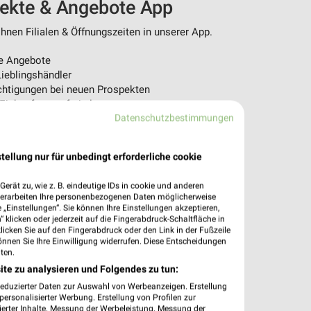
pekte & Angebote App
nen Filialen & Öffnungszeiten in unserer App.
e Angebote
ieblingshändler
htigungen bei neuen Prospekten
 Einkauf stressfrei planen
Datenschutzbestimmungen
 App jetzt laden oder QR-Code scannen.
tellung nur für unbedingt erforderliche cookie
erät zu, wie z. B. eindeutige IDs in cookie und anderen
verarbeiten Ihre personenbezogenen Daten möglicherweise
„Einstellungen“. Sie können Ihre Einstellungen akzeptieren,
 klicken oder jederzeit auf die Fingerabdruck-Schaltfläche in
klicken Sie auf den Fingerabdruck oder den Link in der Fußzeile
önnen Sie Ihre Einwilligung widerrufen. Diese Entscheidungen
ten.
ite zu analysieren und Folgendes zu tun:
reduzierter Daten zur Auswahl von Werbeanzeigen. Erstellung
ersonalisierter Werbung. Erstellung von Profilen zur
ierter Inhalte. Messung der Werbeleistung. Messung der