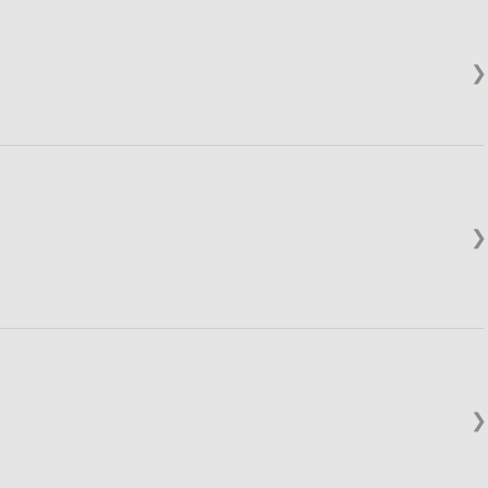
❯
❯
❯