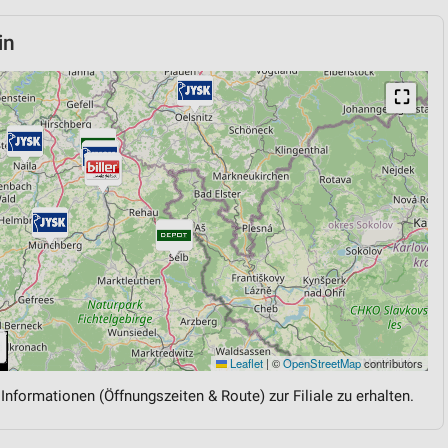
in
⛶
Leaflet
|
©
OpenStreetMap
contributors
 Informationen (Öffnungszeiten & Route) zur Filiale zu erhalten.