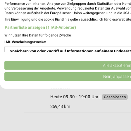
Performance von Inhalten. Analyse von Zielgruppen durch Statistiken oder Kom
und Verbesserung der Angebote. Verwendung reduzierter Daten zur Auswahl von
Daten können außerhalb der Europäischen Union weitergegeben und in die USA 
Ihre Einwilligung und die cookie Richtlinie gelten ausschließlich für diese Websit
JYSK Münchberg
Partnerliste anzeigen (1 IAB-Anbieter)
Theodor-Heuss-Straße 4
Wir nutzen Ihre Daten für folgende Zwecke:
95213 Münchberg
IAB-Verarbeitungszwecke:
Heute 09:30 - 16:00 Uhr |
Geschlossen
Speichern von oder Zugriff auf Informationen auf einem Endgerät
282,79 km • Angebote: 2 Prospekte
Verwendung reduzierter Daten zur Auswahl von Werbeanzeigen
Alle akzeptiere
biller Hof
Erstellung von Profilen für personalisierte Werbung
Nein, anpassen
An den Mühlwiesen 2
Verwendung von Profilen zur Auswahl personalisierter Werbung
95032 Hof
Heute 09:30 - 19:00 Uhr |
Geschlossen
Erstellung von Profilen zur Personalisierung von Inhalten
269,43 km
Verwendung von Profilen zur Auswahl personalisierter Inhalte
Messung der Werbeleistung