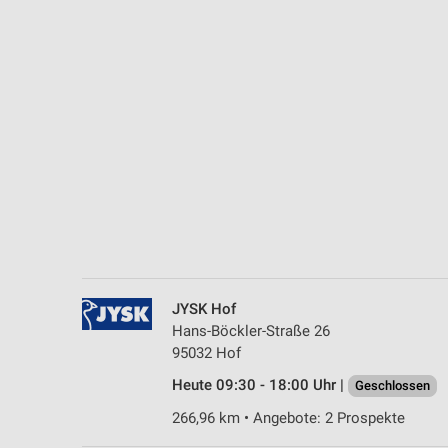
Messung der Performance von Inhalten
Analyse von Zielgruppen durch Statistiken oder Kombinationen 
Quellen
Entwicklung und Verbesserung der Angebote
Verwendung reduzierter Daten zur Auswahl von Inhalten
IAB-Besonderheiten:
Verwendung genauer Standortdaten
Geräte anhand von aktiv angeforderten Informationen identifizie
Nicht-IAB-Verarbeitungszwecke:
JYSK Hof
Notwendig
Hans-Böckler-Straße 26
95032 Hof
Performance
Heute 09:30 - 18:00 Uhr |
Geschlossen
Funktional
266,96 km • Angebote: 2 Prospekte
Werbung