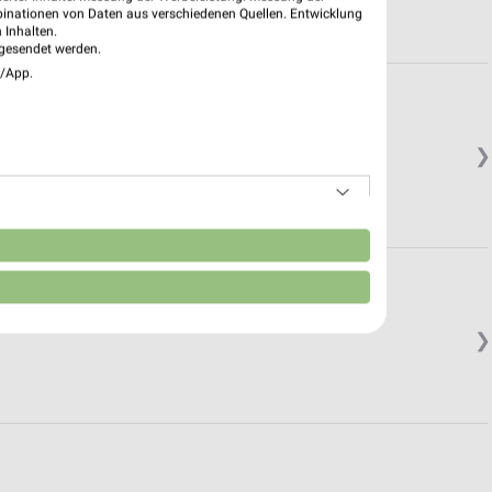
binationen von Daten aus verschiedenen Quellen. Entwicklung
 Inhalten.
gesendet werden.
e/App.
❯
n
❯