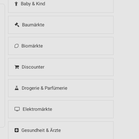
Baby & Kind
Baumärkte
14
Fr
15
Sa
16
So
17
Mo
18
Di
19
Mi
Biomärkte
Discounter
Drogerie & Parfümerie
 Hot Sommer Sale
- Küchentrends
Speisen Highlight
Elektromärkte
Gesundheit & Ärzte