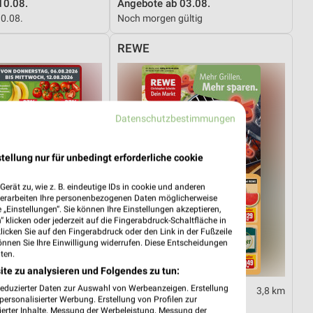
10.08.
Angebote ab 03.08.
10.08.
Noch morgen gültig
REWE
Datenschutzbestimmungen
tellung nur für unbedingt erforderliche cookie
erät zu, wie z. B. eindeutige IDs in cookie und anderen
verarbeiten Ihre personenbezogenen Daten möglicherweise
„Einstellungen“. Sie können Ihre Einstellungen akzeptieren,
 klicken oder jederzeit auf die Fingerabdruck-Schaltfläche in
klicken Sie auf den Fingerabdruck oder den Link in der Fußzeile
önnen Sie Ihre Einwilligung widerrufen. Diese Entscheidungen
ten.
ite zu analysieren und Folgendes zu tun:
reduzierter Daten zur Auswahl von Werbeanzeigen. Erstellung
16,7 km
3,8 km
ersonalisierter Werbung. Erstellung von Profilen zur
06.08.
Angebote ab 03.08.
ierter Inhalte. Messung der Werbeleistung. Messung der