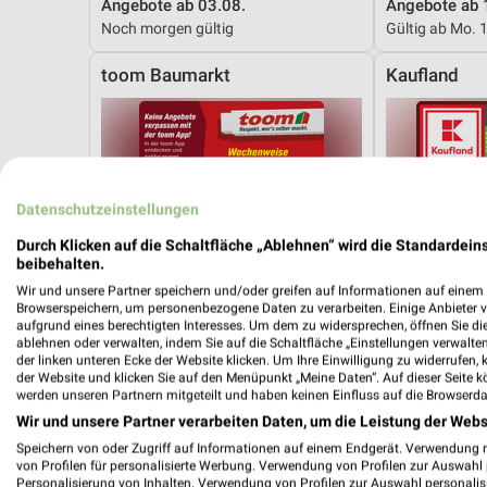
Angebote ab 03.08.
Angebote ab 
Noch morgen gültig
Gültig ab Mo. 
toom Baumarkt
Kaufland
Datenschutzeinstellungen
Durch Klicken auf die Schaltfläche „Ablehnen“ wird die Standardeins
beibehalten.
Wir und unsere Partner speichern und/oder greifen auf Informationen auf einem G
Browserspeichern, um personenbezogene Daten zu verarbeiten. Einige Anbieter 
aufgrund eines berechtigten Interesses. Um dem zu widersprechen, öffnen Sie die 
ablehnen oder verwalten, indem Sie auf die Schaltfläche „Einstellungen verwalten“
der linken unteren Ecke der Website klicken. Um Ihre Einwilligung zu widerrufen, 
der Website und klicken Sie auf den Menüpunkt „Meine Daten“. Auf dieser Seite k
werden unseren Partnern mitgeteilt und haben keinen Einfluss auf die Browserda
Wir und unsere Partner verarbeiten Daten, um die Leistung der Webs
Speichern von oder Zugriff auf Informationen auf einem Endgerät. Verwendung 
18,4 km
von Profilen für personalisierte Werbung. Verwendung von Profilen zur Auswahl p
Angebote ab 01.08.
Angebote ab 
Personalisierung von Inhalten. Verwendung von Profilen zur Auswahl personalis