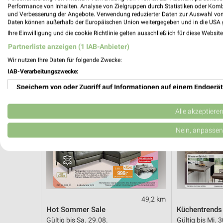
Noch heute gültig
Gültig bis Mi. 
Performance von Inhalten. Analyse von Zielgruppen durch Statistiken oder Kom
und Verbesserung der Angebote. Verwendung reduzierter Daten zur Auswahl von
Daten können außerhalb der Europäischen Union weitergegeben und in die USA 
Opti Wohnwelt
Opti Wohnw
Ihre Einwilligung und die cookie Richtlinie gelten ausschließlich für diese Websit
Partnerliste anzeigen (1 IAB-Anbieter)
Wir nutzen Ihre Daten für folgende Zwecke:
IAB-Verarbeitungszwecke:
Speichern von oder Zugriff auf Informationen auf einem Endgerät
Verwendung reduzierter Daten zur Auswahl von Werbeanzeigen
Alle akzeptiere
Erstellung von Profilen für personalisierte Werbung
Nein, anpassen
Verwendung von Profilen zur Auswahl personalisierter Werbung
Erstellung von Profilen zur Personalisierung von Inhalten
Verwendung von Profilen zur Auswahl personalisierter Inhalte
49,2 km
Hot Sommer Sale
Küchentrends
Messung der Werbeleistung
Gültig bis Sa. 29.08.
Gültig bis Mi. 