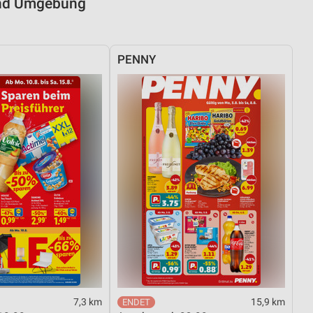
 und Umgebung
PENNY
7,3 km
15,9 km