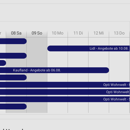
r
08
Sa
09
So
10
Mo
11
Di
12
Mi
13
Do
Lidl - Angebote ab 10.08.
Kaufland - Angebote ab 06.08.
Opti Wohnwelt -
Opti Wohnwelt 
Opti Wohnwelt - 