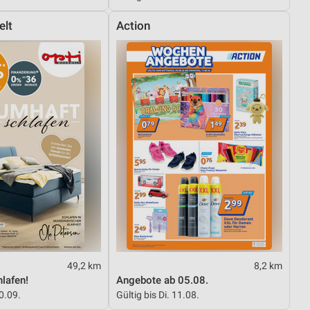
elt
Action
von Daten aus verschiedenen
ren
49,2 km
8,2 km
lafen!
Angebote ab 05.08.
30.09.
Gültig bis Di. 11.08.