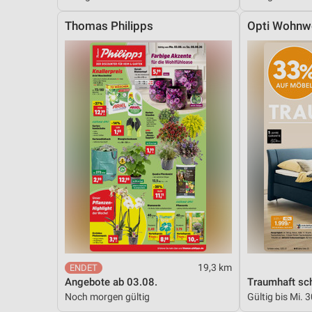
Messung der Performance von Inhalten
Thomas Philipps
Opti Wohnw
Analyse von Zielgruppen durch Statistiken oder Kombinationen 
Quellen
Entwicklung und Verbesserung der Angebote
Verwendung reduzierter Daten zur Auswahl von Inhalten
IAB-Besonderheiten:
Verwendung genauer Standortdaten
Geräte anhand von aktiv angeforderten Informationen identifizie
Nicht-IAB-Verarbeitungszwecke:
Notwendig
Performance
19,3 km
Angebote ab 03.08.
Traumhaft sch
Funktional
Noch morgen gültig
Gültig bis Mi. 
Werbung