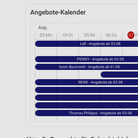
Angebote-Kalender
Aug.
03
Mo
04
Di
05
Mi
06
Do
07
F
Lidl - Angebote ab 03.08.
PENNY - Angebote ab 03.08.
toom Baumarkt - Angebote ab 01.08.
REWE - Angebote ab 03.08.
Thomas Philipps - Angebote ab 03.08.