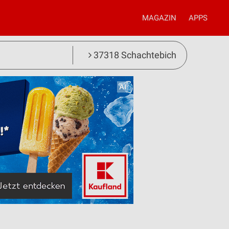
MAGAZIN
APPS
37318 Schachtebich