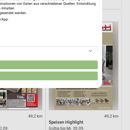
12.08.
Noch morgen gültig
binationen von Daten aus verschiedenen Quellen. Entwicklung
 Inhalten.
gesendet werden.
elt
Opti Wohnwelt
e/App.
n
49,2 km
49,2 km
Speisen Highlight
30.09.
Gültig bis Mi. 30.09.