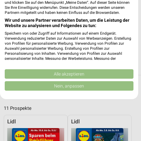
Heute 07:00 - 20:00 Uhr |
und klicken Sie auf den Menüpunkt „Meine Daten“. Auf dieser Seite können
Geöffnet
Sie Ihre Einwilligung widerrufen. Diese Entscheidungen werden unseren
397,73 km • Angebote: 4 Prospekte
Partnern mitgeteilt und haben keinen Einfluss auf die Browserdaten.
Wir und unsere Partner verarbeiten Daten, um die Leistung der
Website zu analysieren und Folgendes zu tun:
Netto Marken-Discount Rhauderfehn
Speichern von oder Zugriff auf Informationen auf einem Endgerät.
Rhauderwieke 25/27
Verwendung reduzierter Daten zur Auswahl von Werbeanzeigen. Erstellung
von Profilen für personalisierte Werbung. Verwendung von Profilen zur
26817 Rhauderfehn
❯
Auswahl personalisierter Werbung. Erstellung von Profilen zur
Personalisierung von Inhalten. Verwendung von Profilen zur Auswahl
Heute 07:00 - 21:00 Uhr |
Geöffnet
personalisierter Inhalte. Messung der Werbeleistung. Messung der
Performance von Inhalten. Analyse von Zielgruppen durch Statistiken oder
397,97 km • Angebote: 4 Prospekte
Kombinationen von Daten aus verschiedenen Quellen. Entwicklung und
Verbesserung der Angebote. Verwendung reduzierter Daten zur Auswahl
Alle akzeptieren
von Inhalten.
Daten können außerhalb der Europäischen Union weitergegeben und in die
Nein, anpassen
Discounter Angebote und Prospekte für
USA gesendet werden.
Saterland
Ihre Einwilligung und die cookie Richtlinie gelten ausschließlich für diese
Website/App.
11 Prospekte
Partnerliste anzeigen (1 IAB-Anbieter)
Wir nutzen Ihre Daten für folgende Zwecke:
Lidl
Lidl
IAB-Verarbeitungszwecke:
Speichern von oder Zugriff auf Informationen
auf einem Endgerät