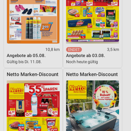
Entwicklung und Verbesserung der Angebote
Verwendung reduzierter Daten zur Auswahl von
Inhalten
IAB-Besonderheiten:
Verwendung genauer Standortdaten
10,8 km
3,5 km
Angebote ab 05.08.
Angebote ab 03.08.
Geräte anhand von aktiv angeforderten
Gültig bis Di. 11.08.
Noch heute gültig
Informationen identifizieren
Nicht-IAB-Verarbeitungszwecke:
Netto Marken-Discount
Netto Marken-Discount
Notwendig
Performance
Funktional
Werbung