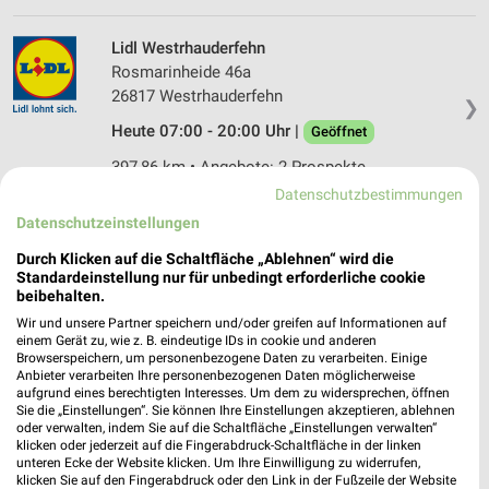
Lidl Westrhauderfehn
Rosmarinheide 46a
26817 Westrhauderfehn
❯
Heute 07:00 - 20:00 Uhr |
Geöffnet
397,86 km • Angebote: 2 Prospekte
Datenschutzbestimmungen
Datenschutzeinstellungen
Action Rhauderfehn
Rosmarinheide 46
Durch Klicken auf die Schaltfläche „Ablehnen“ wird die
Standardeinstellung nur für unbedingt erforderliche cookie
26817 Rhauderfehn
❯
beibehalten.
Heute 09:00 - 20:00 Uhr |
Geschlossen
Wir und unsere Partner speichern und/oder greifen auf Informationen auf
einem Gerät zu, wie z. B. eindeutige IDs in cookie und anderen
397,89 km • Angebote: 1 Prospekt
Browserspeichern, um personenbezogene Daten zu verarbeiten. Einige
Anbieter verarbeiten Ihre personenbezogenen Daten möglicherweise
aufgrund eines berechtigten Interesses. Um dem zu widersprechen, öffnen
Sie die „Einstellungen“. Sie können Ihre Einstellungen akzeptieren, ablehnen
ALDI Nord Rhauderfehn
oder verwalten, indem Sie auf die Schaltfläche „Einstellungen verwalten“
Rhauderwieke 9
klicken oder jederzeit auf die Fingerabdruck-Schaltfläche in der linken
26817 Rhauderfehn
unteren Ecke der Website klicken. Um Ihre Einwilligung zu widerrufen,
❯
klicken Sie auf den Fingerabdruck oder den Link in der Fußzeile der Website