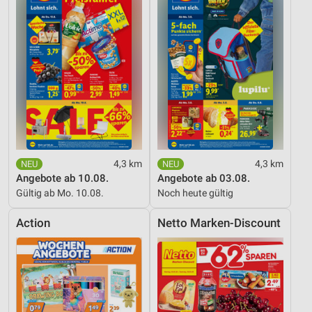
Verwendung reduzierter Daten zur Auswahl von
Werbeanzeigen
Erstellung von Profilen für personalisierte
Werbung
Verwendung von Profilen zur Auswahl
personalisierter Werbung
Erstellung von Profilen zur Personalisierung
von Inhalten
4,3 km
4,3 km
Angebote ab 10.08.
Angebote ab 03.08.
Verwendung von Profilen zur Auswahl
Gültig ab Mo. 10.08.
Noch heute gültig
personalisierter Inhalte
Action
Netto Marken-Discount
Messung der Werbeleistung
Messung der Performance von Inhalten
Analyse von Zielgruppen durch Statistiken oder
Kombinationen von Daten aus verschiedenen
Quellen