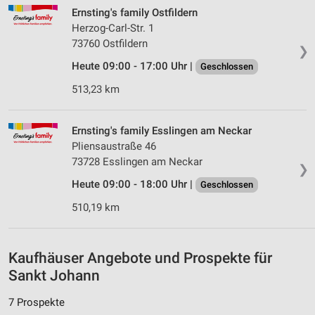
Speichern von oder Zugriff auf Informationen
Ernsting's family Ostfildern
auf einem Endgerät
Herzog-Carl-Str. 1
73760 Ostfildern
Verwendung reduzierter Daten zur Auswahl von
❯
Werbeanzeigen
Heute 09:00 - 17:00 Uhr |
Geschlossen
Erstellung von Profilen für personalisierte
513,23 km
Werbung
Verwendung von Profilen zur Auswahl
Ernsting's family Esslingen am Neckar
personalisierter Werbung
Pliensaustraße 46
73728 Esslingen am Neckar
❯
Erstellung von Profilen zur Personalisierung
von Inhalten
Heute 09:00 - 18:00 Uhr |
Geschlossen
510,19 km
Verwendung von Profilen zur Auswahl
personalisierter Inhalte
Messung der Werbeleistung
Kaufhäuser Angebote und Prospekte für
Sankt Johann
Messung der Performance von Inhalten
7 Prospekte
Analyse von Zielgruppen durch Statistiken oder