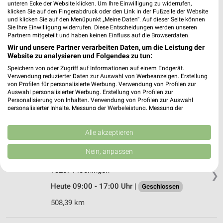
70771 Leinfelden-Echterdingen
unteren Ecke der Website klicken. Um Ihre Einwilligung zu widerrufen,
❯
klicken Sie auf den Fingerabdruck oder den Link in der Fußzeile der Website
Heute 09:00 - 17:00 Uhr |
Geschlossen
und klicken Sie auf den Menüpunkt „Meine Daten“. Auf dieser Seite können
Sie Ihre Einwilligung widerrufen. Diese Entscheidungen werden unseren
520,32 km
Partnern mitgeteilt und haben keinen Einfluss auf die Browserdaten.
Wir und unsere Partner verarbeiten Daten, um die Leistung der
Website zu analysieren und Folgendes zu tun:
Woolworth Plochingen
Speichern von oder Zugriff auf Informationen auf einem Endgerät.
Marktstr. 24
Verwendung reduzierter Daten zur Auswahl von Werbeanzeigen. Erstellung
von Profilen für personalisierte Werbung. Verwendung von Profilen zur
73207 Plochingen
❯
Auswahl personalisierter Werbung. Erstellung von Profilen zur
Personalisierung von Inhalten. Verwendung von Profilen zur Auswahl
Heute 09:00 - 17:00 Uhr |
Geschlossen
personalisierter Inhalte. Messung der Werbeleistung. Messung der
Performance von Inhalten. Analyse von Zielgruppen durch Statistiken oder
508,39 km
Kombinationen von Daten aus verschiedenen Quellen. Entwicklung und
Verbesserung der Angebote. Verwendung reduzierter Daten zur Auswahl
Alle akzeptieren
von Inhalten.
Ernsting's family Plochingen
Daten können außerhalb der Europäischen Union weitergegeben und in die
Nein, anpassen
USA gesendet werden.
Marktstrasse 22
Ihre Einwilligung und die cookie Richtlinie gelten ausschließlich für diese
73207 Plochingen
❯
Website/App.
Heute 09:00 - 17:00 Uhr |
Geschlossen
Partnerliste anzeigen (1 IAB-Anbieter)
Wir nutzen Ihre Daten für folgende Zwecke:
508,39 km
IAB-Verarbeitungszwecke: