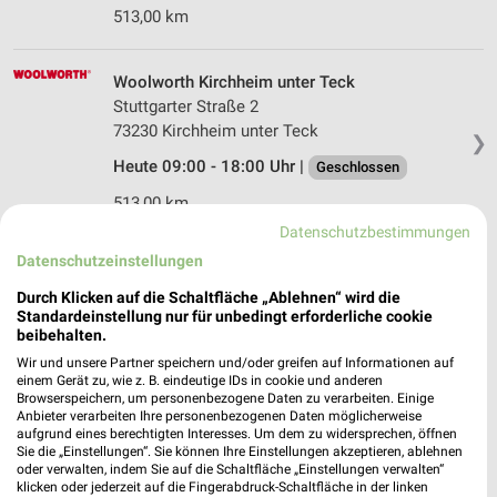
513,00 km
Woolworth Kirchheim unter Teck
Stuttgarter Straße 2
73230 Kirchheim unter Teck
❯
Heute 09:00 - 18:00 Uhr |
Geschlossen
513,00 km
Datenschutzbestimmungen
Datenschutzeinstellungen
Ernsting's family Tübingen
Alte Landstraße 45
Durch Klicken auf die Schaltfläche „Ablehnen“ wird die
Standardeinstellung nur für unbedingt erforderliche cookie
72072 Tübingen
❯
beibehalten.
Heute 09:00 - 20:00 Uhr |
Geschlossen
Wir und unsere Partner speichern und/oder greifen auf Informationen auf
einem Gerät zu, wie z. B. eindeutige IDs in cookie und anderen
543,71 km
Browserspeichern, um personenbezogene Daten zu verarbeiten. Einige
Anbieter verarbeiten Ihre personenbezogenen Daten möglicherweise
aufgrund eines berechtigten Interesses. Um dem zu widersprechen, öffnen
Sie die „Einstellungen“. Sie können Ihre Einstellungen akzeptieren, ablehnen
Ernsting's family Leinfelden-Echterdingen
oder verwalten, indem Sie auf die Schaltfläche „Einstellungen verwalten“
Bernhäuser Str. 8
klicken oder jederzeit auf die Fingerabdruck-Schaltfläche in der linken