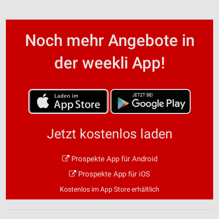
Noch mehr Angebote in
der weekli App!
Jetzt kostenlos laden
Prospekte App für Android
Prospekte App für iOS
Kostenlos im App Store erhältlich