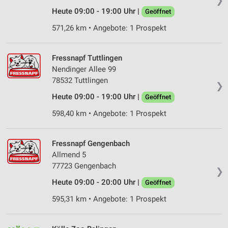
❯
Werbung
Heute 09:00 - 19:00 Uhr |
Geöffnet
Verwendung von Profilen zur Auswahl
571,26 km • Angebote: 1 Prospekt
personalisierter Werbung
Erstellung von Profilen zur Personalisierung
Fressnapf Tuttlingen
von Inhalten
Nendinger Allee 99
78532 Tuttlingen
Verwendung von Profilen zur Auswahl
❯
personalisierter Inhalte
Heute 09:00 - 19:00 Uhr |
Geöffnet
598,40 km • Angebote: 1 Prospekt
Messung der Werbeleistung
Messung der Performance von Inhalten
Fressnapf Gengenbach
Allmend 5
Analyse von Zielgruppen durch Statistiken oder
Kombinationen von Daten aus verschiedenen
77723 Gengenbach
❯
Quellen
Heute 09:00 - 20:00 Uhr |
Geöffnet
Entwicklung und Verbesserung der Angebote
595,31 km • Angebote: 1 Prospekt
Verwendung reduzierter Daten zur Auswahl von
Inhalten