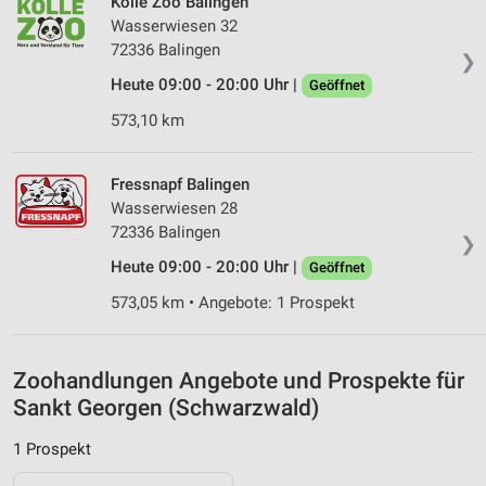
Kölle Zoo Balingen
Wasserwiesen 32
IAB-Besonderheiten:
72336 Balingen
❯
Verwendung genauer Standortdaten
Heute 09:00 - 20:00 Uhr |
Geöffnet
Geräte anhand von aktiv angeforderten
573,10 km
Informationen identifizieren
Nicht-IAB-Verarbeitungszwecke:
Fressnapf Balingen
Notwendig
Wasserwiesen 28
72336 Balingen
Performance
❯
Heute 09:00 - 20:00 Uhr |
Geöffnet
Funktional
573,05 km • Angebote: 1 Prospekt
Werbung
Zoohandlungen Angebote und Prospekte für
Sankt Georgen (Schwarzwald)
1 Prospekt