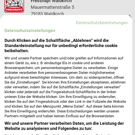
Fressnapf Waldkirch
Mauermattenstraße 5
79183 Waldkirch
❯
Datenschutzbestimmungen
Heute 09:00 - 19:00 Uhr |
Geöffnet
Datenschutzeinstellungen
626,74 km • Angebote: 1 Prospekt
Durch Klicken auf die Schaltfläche „Ablehnen“ wird die
Standardeinstellung nur für unbedingt erforderliche cookie
beibehalten.
Fressnapf Freiburg
Gundelfinger Straße 9
Wir und unsere Partner speichern und/oder greifen auf Informationen auf
einem Gerät zu, wie z. B. eindeutige IDs in cookie und anderen
79108 Freiburg
❯
Browserspeichern, um personenbezogene Daten zu verarbeiten. Einige
Anbieter verarbeiten Ihre personenbezogenen Daten möglicherweise
Heute 09:00 - 19:00 Uhr |
Geöffnet
aufgrund eines berechtigten Interesses. Um dem zu widersprechen, öffnen
Sie die „Einstellungen“. Sie können Ihre Einstellungen akzeptieren, ablehnen
635,73 km • Angebote: 1 Prospekt
oder verwalten, indem Sie auf die Schaltfläche „Einstellungen verwalten“
klicken oder jederzeit auf die Fingerabdruck-Schaltfläche in der linken
unteren Ecke der Website klicken. Um Ihre Einwilligung zu widerrufen,
Fressnapf Emmendingen
klicken Sie auf den Fingerabdruck oder den Link in der Fußzeile der Website
und klicken Sie auf den Menüpunkt „Meine Daten“. Auf dieser Seite können
Am Elzdamm 36
Sie Ihre Einwilligung widerrufen. Diese Entscheidungen werden unseren
79312 Emmendingen
Partnern mitgeteilt und haben keinen Einfluss auf die Browserdaten.
❯
Wir und unsere Partner verarbeiten Daten, um die Leistung der
Heute 09:00 - 19:00 Uhr |
Geöffnet
Website zu analysieren und Folgendes zu tun:
628,36 km • Angebote: 1 Prospekt