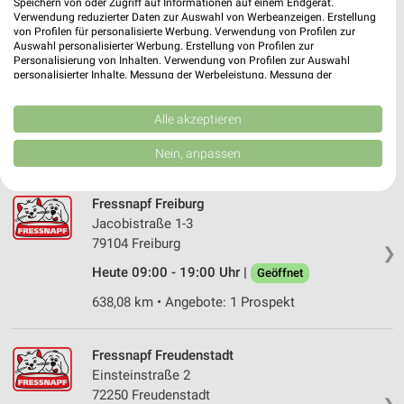
Speichern von oder Zugriff auf Informationen auf einem Endgerät.
Verwendung reduzierter Daten zur Auswahl von Werbeanzeigen. Erstellung
von Profilen für personalisierte Werbung. Verwendung von Profilen zur
Auswahl personalisierter Werbung. Erstellung von Profilen zur
Fressnapf Freiburg
Personalisierung von Inhalten. Verwendung von Profilen zur Auswahl
Schwarzwaldstraße 78
personalisierter Inhalte. Messung der Werbeleistung. Messung der
Performance von Inhalten. Analyse von Zielgruppen durch Statistiken oder
79117 Freiburg
❯
Kombinationen von Daten aus verschiedenen Quellen. Entwicklung und
Verbesserung der Angebote. Verwendung reduzierter Daten zur Auswahl
Alle akzeptieren
Heute 09:00 - 20:00 Uhr |
Geöffnet
von Inhalten.
Daten können außerhalb der Europäischen Union weitergegeben und in die
638,98 km • Angebote: 1 Prospekt
Nein, anpassen
USA gesendet werden.
Ihre Einwilligung und die cookie Richtlinie gelten ausschließlich für diese
Website/App.
Fressnapf Freiburg
Partnerliste anzeigen (1 IAB-Anbieter)
Jacobistraße 1-3
79104 Freiburg
Wir nutzen Ihre Daten für folgende Zwecke:
❯
IAB-Verarbeitungszwecke:
Heute 09:00 - 19:00 Uhr |
Geöffnet
Speichern von oder Zugriff auf Informationen
638,08 km • Angebote: 1 Prospekt
auf einem Endgerät
Verwendung reduzierter Daten zur Auswahl von
Fressnapf Freudenstadt
Werbeanzeigen
Einsteinstraße 2
72250 Freudenstadt
Erstellung von Profilen für personalisierte