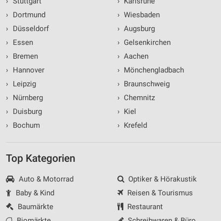
›
Stuttgart
›
Karlsruhe
›
Dortmund
›
Wiesbaden
›
Düsseldorf
›
Augsburg
›
Essen
›
Gelsenkirchen
›
Bremen
›
Aachen
›
Hannover
›
Mönchengladbach
›
Leipzig
›
Braunschweig
›
Nürnberg
›
Chemnitz
›
Duisburg
›
Kiel
›
Bochum
›
Krefeld
Top Kategorien
Auto & Motorrad
Optiker & Hörakustik
Baby & Kind
Reisen & Tourismus
Baumärkte
Restaurant
Biomärkte
Schreibwaren & Büro