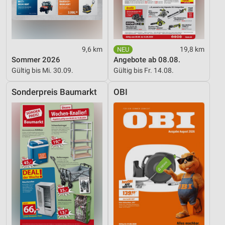
Verwendung reduzierter Daten zur Auswahl von
Inhalten
IAB-Besonderheiten:
9,6 km
19,8 km
Verwendung genauer Standortdaten
Sommer 2026
Angebote ab 08.08.
Gültig bis Mi. 30.09.
Gültig bis Fr. 14.08.
Geräte anhand von aktiv angeforderten
Informationen identifizieren
Sonderpreis Baumarkt
OBI
Nicht-IAB-Verarbeitungszwecke:
Notwendig
Performance
Funktional
Werbung