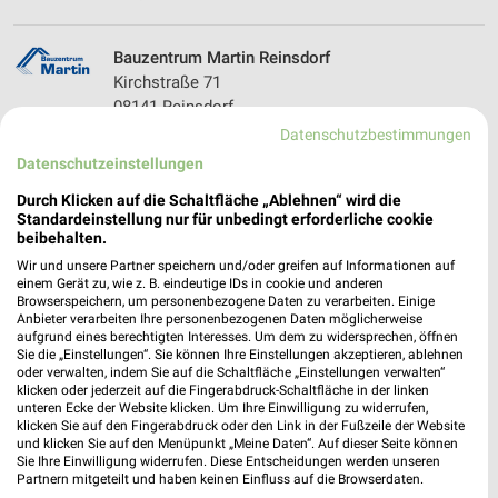
Bauzentrum Martin Reinsdorf
Kirchstraße 71
08141 Reinsdorf
❯
Datenschutzbestimmungen
Heute
geschlossen
Datenschutzeinstellungen
211,74 km
Durch Klicken auf die Schaltfläche „Ablehnen“ wird die
Standardeinstellung nur für unbedingt erforderliche cookie
beibehalten.
Winkler & Gräbner Zwickau
Wir und unsere Partner speichern und/oder greifen auf Informationen auf
Karl-Liebknecht-Straße 3
einem Gerät zu, wie z. B. eindeutige IDs in cookie und anderen
08056 Zwickau
Browserspeichern, um personenbezogene Daten zu verarbeiten. Einige
❯
Anbieter verarbeiten Ihre personenbezogenen Daten möglicherweise
Heute
geschlossen
aufgrund eines berechtigten Interesses. Um dem zu widersprechen, öffnen
Sie die „Einstellungen“. Sie können Ihre Einstellungen akzeptieren, ablehnen
211,45 km
oder verwalten, indem Sie auf die Schaltfläche „Einstellungen verwalten“
klicken oder jederzeit auf die Fingerabdruck-Schaltfläche in der linken
unteren Ecke der Website klicken. Um Ihre Einwilligung zu widerrufen,
klicken Sie auf den Fingerabdruck oder den Link in der Fußzeile der Website
Sonderpreis Baumarkt Niederwürschnitz
und klicken Sie auf den Menüpunkt „Meine Daten“. Auf dieser Seite können
Feldgasse 2
Sie Ihre Einwilligung widerrufen. Diese Entscheidungen werden unseren
09399 Niederwürschnitz
Partnern mitgeteilt und haben keinen Einfluss auf die Browserdaten.
❯