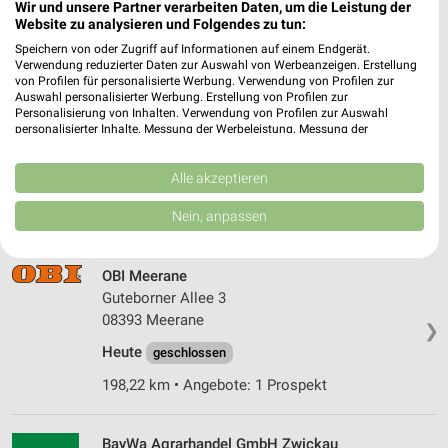
Wir und unsere Partner verarbeiten Daten, um die Leistung der
Heute
geschlossen
Website zu analysieren und Folgendes zu tun:
205,05 km • Angebote: 2 Prospekte
Speichern von oder Zugriff auf Informationen auf einem Endgerät.
Verwendung reduzierter Daten zur Auswahl von Werbeanzeigen. Erstellung
von Profilen für personalisierte Werbung. Verwendung von Profilen zur
Auswahl personalisierter Werbung. Erstellung von Profilen zur
OBI Zwickau
Personalisierung von Inhalten. Verwendung von Profilen zur Auswahl
Glück-Auf Center Bergmannsstr. 2
personalisierter Inhalte. Messung der Werbeleistung. Messung der
Performance von Inhalten. Analyse von Zielgruppen durch Statistiken oder
08056 Zwickau
❯
Kombinationen von Daten aus verschiedenen Quellen. Entwicklung und
Verbesserung der Angebote. Verwendung reduzierter Daten zur Auswahl
Alle akzeptieren
Heute
geschlossen
von Inhalten.
Daten können außerhalb der Europäischen Union weitergegeben und in die
Nein, anpassen
211,30 km • Angebote: 1 Prospekt
USA gesendet werden.
Ihre Einwilligung und die cookie Richtlinie gelten ausschließlich für diese
Website/App.
OBI Meerane
Partnerliste anzeigen (1 IAB-Anbieter)
Guteborner Allee 3
Wir nutzen Ihre Daten für folgende Zwecke:
08393 Meerane
❯
IAB-Verarbeitungszwecke:
Heute
geschlossen
Speichern von oder Zugriff auf Informationen
198,22 km • Angebote: 1 Prospekt
auf einem Endgerät
Verwendung reduzierter Daten zur Auswahl von
BayWa Agrarhandel GmbH Zwickau
Werbeanzeigen