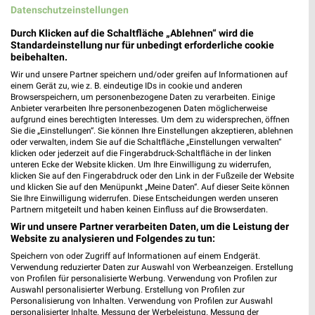
Datenschutzeinstellungen
6,6 km
18,7 km
Durch Klicken auf die Schaltfläche „Ablehnen“ wird die
Angebote ab 06.08.
Badezimmer-Testerinnen
Standardeinstellung nur für unbedingt erforderliche cookie
Gültig bis Mi. 12.08.
Noch heute gültig
beibehalten.
Wir und unsere Partner speichern und/oder greifen auf Informationen auf
XXXLutz
XXXLutz
einem Gerät zu, wie z. B. eindeutige IDs in cookie und anderen
Browserspeichern, um personenbezogene Daten zu verarbeiten. Einige
Anbieter verarbeiten Ihre personenbezogenen Daten möglicherweise
aufgrund eines berechtigten Interesses. Um dem zu widersprechen, öffnen
Sie die „Einstellungen“. Sie können Ihre Einstellungen akzeptieren, ablehnen
oder verwalten, indem Sie auf die Schaltfläche „Einstellungen verwalten“
klicken oder jederzeit auf die Fingerabdruck-Schaltfläche in der linken
unteren Ecke der Website klicken. Um Ihre Einwilligung zu widerrufen,
klicken Sie auf den Fingerabdruck oder den Link in der Fußzeile der Website
und klicken Sie auf den Menüpunkt „Meine Daten“. Auf dieser Seite können
Sie Ihre Einwilligung widerrufen. Diese Entscheidungen werden unseren
Partnern mitgeteilt und haben keinen Einfluss auf die Browserdaten.
Wir und unsere Partner verarbeiten Daten, um die Leistung der
Website zu analysieren und Folgendes zu tun:
Speichern von oder Zugriff auf Informationen auf einem Endgerät.
Verwendung reduzierter Daten zur Auswahl von Werbeanzeigen. Erstellung
von Profilen für personalisierte Werbung. Verwendung von Profilen zur
Auswahl personalisierter Werbung. Erstellung von Profilen zur
18,7 km
18,7 km
Personalisierung von Inhalten. Verwendung von Profilen zur Auswahl
Büro Spezial
Wohnenpreishits
personalisierter Inhalte. Messung der Werbeleistung. Messung der