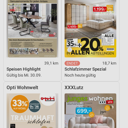
Geräte anhand von aktiv angeforderten
Informationen identifizieren
Nicht-IAB-Verarbeitungszwecke:
Notwendig
Performance
Funktional
Werbung
39,1 km
18,7 km
Speisen Highlight
Schlafzimmer Spezial
Gültig bis Mi. 30.09.
Noch heute gültig
Opti Wohnwelt
XXXLutz