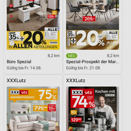
Messung der Werbeleistung
Messung der Performance von Inhalten
Analyse von Zielgruppen durch Statistiken oder
Kombinationen von Daten aus verschiedenen
Quellen
8,2 km
8,2 km
Entwicklung und Verbesserung der Angebote
Büro Spezial
Spezial-Prospekt der Marken
Gültig bis Fr. 14.08.
Gültig bis Fr. 21.08.
Verwendung reduzierter Daten zur Auswahl von
Inhalten
XXXLutz
XXXLutz
IAB-Besonderheiten:
Verwendung genauer Standortdaten
Geräte anhand von aktiv angeforderten
Informationen identifizieren
Nicht-IAB-Verarbeitungszwecke:
Notwendig