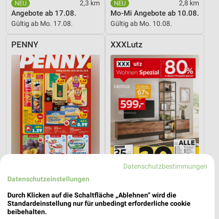
2,3 km
2,8 km
Angebote ab 17.08.
Mo-Mi Angebote ab 10.08.
Gültig ab Mo. 17.08.
Gültig ab Mo. 10.08.
PENNY
XXXLutz
Datenschutzbestimmungen
Datenschutzeinstellungen
0,7 km
8,2 km
Durch Klicken auf die Schaltfläche „Ablehnen“ wird die
Angebote ab 10.08.
Wohnen Spezial
Standardeinstellung nur für unbedingt erforderliche cookie
Gültig ab Mo. 10.08.
Gültig bis Fr. 14.08.
beibehalten.