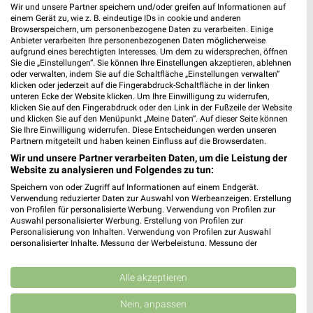
Wir und unsere Partner speichern und/oder greifen auf Informationen auf
XXXLutz
Thomas Philipps
einem Gerät zu, wie z. B. eindeutige IDs in cookie und anderen
Browserspeichern, um personenbezogene Daten zu verarbeiten. Einige
Anbieter verarbeiten Ihre personenbezogenen Daten möglicherweise
aufgrund eines berechtigten Interesses. Um dem zu widersprechen, öffnen
Sie die „Einstellungen“. Sie können Ihre Einstellungen akzeptieren, ablehnen
oder verwalten, indem Sie auf die Schaltfläche „Einstellungen verwalten“
klicken oder jederzeit auf die Fingerabdruck-Schaltfläche in der linken
unteren Ecke der Website klicken. Um Ihre Einwilligung zu widerrufen,
klicken Sie auf den Fingerabdruck oder den Link in der Fußzeile der Website
und klicken Sie auf den Menüpunkt „Meine Daten“. Auf dieser Seite können
Sie Ihre Einwilligung widerrufen. Diese Entscheidungen werden unseren
Partnern mitgeteilt und haben keinen Einfluss auf die Browserdaten.
Wir und unsere Partner verarbeiten Daten, um die Leistung der
Website zu analysieren und Folgendes zu tun:
Speichern von oder Zugriff auf Informationen auf einem Endgerät.
Verwendung reduzierter Daten zur Auswahl von Werbeanzeigen. Erstellung
von Profilen für personalisierte Werbung. Verwendung von Profilen zur
Auswahl personalisierter Werbung. Erstellung von Profilen zur
8,2 km
1,6 km
Personalisierung von Inhalten. Verwendung von Profilen zur Auswahl
Dieter Knoll
Angebote ab 10.08.
personalisierter Inhalte. Messung der Werbeleistung. Messung der
Gültig bis Fr. 14.08.
Gültig ab Mo. 10.08.
Performance von Inhalten. Analyse von Zielgruppen durch Statistiken oder
Kombinationen von Daten aus verschiedenen Quellen. Entwicklung und
Verbesserung der Angebote. Verwendung reduzierter Daten zur Auswahl
Alle akzeptieren
XXXLutz
Kaufland
von Inhalten.
Daten können außerhalb der Europäischen Union weitergegeben und in die
Nein, anpassen
USA gesendet werden.