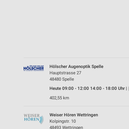
Messung der Performance von Inhalten
Analyse von Zielgruppen durch Statistiken oder Kombinationen 
Quellen
Entwicklung und Verbesserung der Angebote
Verwendung reduzierter Daten zur Auswahl von Inhalten
IAB-Besonderheiten:
Verwendung genauer Standortdaten
Hölscher Augenoptik Spelle
Hauptstrasse 27
Geräte anhand von aktiv angeforderten Informationen identifizie
48480 Spelle
Nicht-IAB-Verarbeitungszwecke:
Heute 09:00 - 12:00 14:00 - 18:00 Uhr |
Notwendig
402,55 km
Performance
Weiser Hören Wettringen
Funktional
Kolpingstr. 10
48493 Wettringen
Werbung