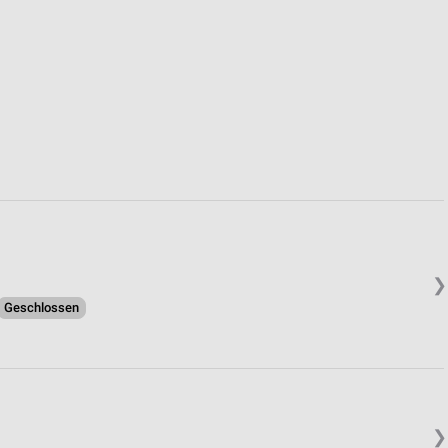
von Daten aus verschiedenen
ren
❯
Geschlossen
❯