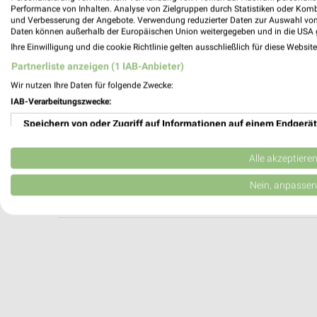
Hölscher Augenoptik Emsbüren
Performance von Inhalten. Analyse von Zielgruppen durch Statistiken oder Kom
und Verbesserung der Angebote. Verwendung reduzierter Daten zur Auswahl von
Dahlhok 29
Daten können außerhalb der Europäischen Union weitergegeben und in die USA 
48488 Emsbüren
Ihre Einwilligung und die cookie Richtlinie gelten ausschließlich für diese Websit
Heute 08:00 - 12:00 14:00 - 18:00 Uhr |
Partnerliste anzeigen (1 IAB-Anbieter)
414,31 km
Wir nutzen Ihre Daten für folgende Zwecke:
IAB-Verarbeitungszwecke:
Speichern von oder Zugriff auf Informationen auf einem Endgerät
Hölscher Augenoptik Schüttorf
Windstr. 9
Verwendung reduzierter Daten zur Auswahl von Werbeanzeigen
48465 Schüttorf
Alle akzeptiere
Heute 09:00 - 12:30 14:00 - 18:00 Uhr |
Erstellung von Profilen für personalisierte Werbung
Nein, anpassen
419,63 km
Verwendung von Profilen zur Auswahl personalisierter Werbung
Erstellung von Profilen zur Personalisierung von Inhalten
Verwendung von Profilen zur Auswahl personalisierter Inhalte
Messung der Werbeleistung