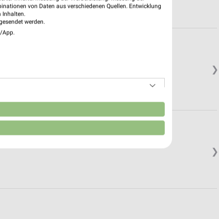
binationen von Daten aus verschiedenen Quellen. Entwicklung
 Inhalten.
gesendet werden.
e/App.
❯
n
❯