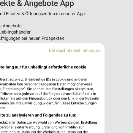
pekte & Angebote App
d Filialen & Öffnungszeiten in unserer App.
e Angebote
ieblingshändler
htigungen bei neuen Prospekten
 Einkauf stressfrei planen
Datenschutzbestimmungen
 App jetzt laden oder QR-Code scannen.
tellung nur für unbedingt erforderliche cookie
erät zu, wie z. B. eindeutige IDs in cookie und anderen
verarbeiten Ihre personenbezogenen Daten möglicherweise
„Einstellungen“. Sie können Ihre Einstellungen akzeptieren,
 klicken oder jederzeit auf die Fingerabdruck-Schaltfläche in
klicken Sie auf den Fingerabdruck oder den Link in der Fußzeile
önnen Sie Ihre Einwilligung widerrufen. Diese Entscheidungen
ten.
ite zu analysieren und Folgendes zu tun:
reduzierter Daten zur Auswahl von Werbeanzeigen. Erstellung
ersonalisierter Werbung. Erstellung von Profilen zur
ierter Inhalte. Messung der Werbeleistung. Messung der