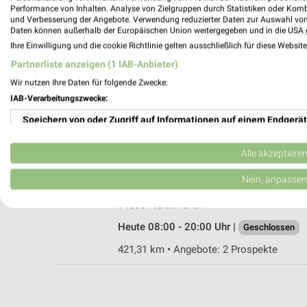
Performance von Inhalten. Analyse von Zielgruppen durch Statistiken oder Kom
und Verbesserung der Angebote. Verwendung reduzierter Daten zur Auswahl von
Daten können außerhalb der Europäischen Union weitergegeben und in die USA 
Ihre Einwilligung und die cookie Richtlinie gelten ausschließlich für diese Websit
Ernsting's family Salzweg
Partnerliste anzeigen (1 IAB-Anbieter)
Jägeröd 3b
Wir nutzen Ihre Daten für folgende Zwecke:
94121 Salzweg
IAB-Verarbeitungszwecke:
Heute 09:00 - 20:00 Uhr |
Geschlossen
Speichern von oder Zugriff auf Informationen auf einem Endgerät
433,57 km
Verwendung reduzierter Daten zur Auswahl von Werbeanzeigen
Alle akzeptiere
Rossmann Waldkirchen
Erstellung von Profilen für personalisierte Werbung
Nein, anpassen
Bannholzstr. 35
Verwendung von Profilen zur Auswahl personalisierter Werbung
94065 Waldkirchen
Heute 08:00 - 20:00 Uhr |
Geschlossen
Erstellung von Profilen zur Personalisierung von Inhalten
421,31 km • Angebote: 2 Prospekte
Verwendung von Profilen zur Auswahl personalisierter Inhalte
Messung der Werbeleistung