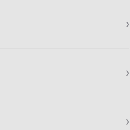
❯
❯
❯