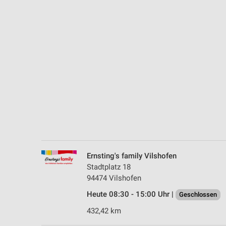
Messung der Performance von Inhalten
Analyse von Zielgruppen durch Statistiken oder Kombinationen 
Quellen
Entwicklung und Verbesserung der Angebote
Verwendung reduzierter Daten zur Auswahl von Inhalten
IAB-Besonderheiten:
Verwendung genauer Standortdaten
Geräte anhand von aktiv angeforderten Informationen identifizie
Nicht-IAB-Verarbeitungszwecke:
Ernsting's family Vilshofen
Notwendig
Stadtplatz 18
94474 Vilshofen
Performance
Heute 08:30 - 15:00 Uhr |
Geschlossen
Funktional
432,42 km
Werbung