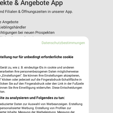
pekte & Angebote App
d Filialen & Öffnungszeiten in unserer App.
e Angebote
ieblingshändler
htigungen bei neuen Prospekten
 Einkauf stressfrei planen
Datenschutzbestimmungen
 App jetzt laden oder QR-Code scannen.
tellung nur für unbedingt erforderliche cookie
erät zu, wie z. B. eindeutige IDs in cookie und anderen
verarbeiten Ihre personenbezogenen Daten möglicherweise
„Einstellungen“. Sie können Ihre Einstellungen akzeptieren,
 klicken oder jederzeit auf die Fingerabdruck-Schaltfläche in
klicken Sie auf den Fingerabdruck oder den Link in der Fußzeile
önnen Sie Ihre Einwilligung widerrufen. Diese Entscheidungen
ten.
ite zu analysieren und Folgendes zu tun:
reduzierter Daten zur Auswahl von Werbeanzeigen. Erstellung
ersonalisierter Werbung. Erstellung von Profilen zur
ierter Inhalte. Messung der Werbeleistung. Messung der