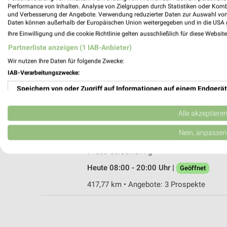
Performance von Inhalten. Analyse von Zielgruppen durch Statistiken oder Kom
und Verbesserung der Angebote. Verwendung reduzierter Daten zur Auswahl von
Daten können außerhalb der Europäischen Union weitergegeben und in die USA 
Ihre Einwilligung und die cookie Richtlinie gelten ausschließlich für diese Websit
Rossmann Straubing
Partnerliste anzeigen (1 IAB-Anbieter)
Hebbelstr. 14 b
Wir nutzen Ihre Daten für folgende Zwecke:
94315 Straubing
IAB-Verarbeitungszwecke:
Heute 08:00 - 20:00 Uhr |
Geöffnet
Speichern von oder Zugriff auf Informationen auf einem Endgerät
409,43 km • Angebote: 3 Prospekte
Verwendung reduzierter Daten zur Auswahl von Werbeanzeigen
Alle akzeptiere
Rossmann Geiselhöring
Erstellung von Profilen für personalisierte Werbung
Nein, anpassen
Landshuter Str. 88
Verwendung von Profilen zur Auswahl personalisierter Werbung
94333 Geiselhöring
Heute 08:00 - 20:00 Uhr |
Geöffnet
Erstellung von Profilen zur Personalisierung von Inhalten
417,77 km • Angebote: 3 Prospekte
Verwendung von Profilen zur Auswahl personalisierter Inhalte
Messung der Werbeleistung