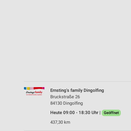
Messung der Performance von Inhalten
Analyse von Zielgruppen durch Statistiken oder Kombinationen 
Quellen
Entwicklung und Verbesserung der Angebote
Verwendung reduzierter Daten zur Auswahl von Inhalten
IAB-Besonderheiten:
Verwendung genauer Standortdaten
Geräte anhand von aktiv angeforderten Informationen identifizie
Nicht-IAB-Verarbeitungszwecke:
Ernsting's family Dingolfing
Notwendig
Bruckstraße 26
84130 Dingolfing
Performance
Heute 09:00 - 18:30 Uhr |
Geöffnet
Funktional
437,30 km
Werbung