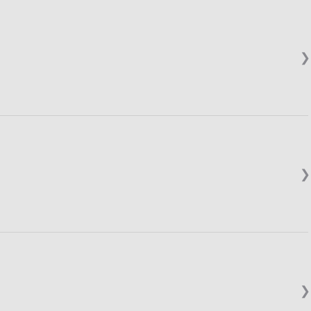
❯
❯
❯