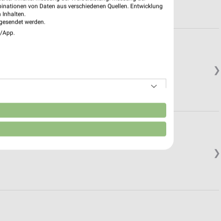
binationen von Daten aus verschiedenen Quellen. Entwicklung
 Inhalten.
gesendet werden.
e/App.
❯
n
❯