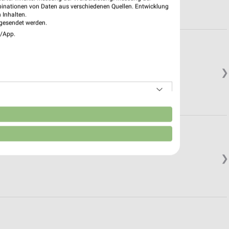
binationen von Daten aus verschiedenen Quellen. Entwicklung
 Inhalten.
gesendet werden.
e/App.
❯
n
❯