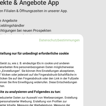
pekte & Angebote App
n Filialen & Öffnungszeiten in unserer App.
e Angebote
ieblingshändler
htigungen bei neuen Prospekten
 Einkauf stressfrei planen
Datenschutzbestimmungen
 App jetzt laden oder QR-Code scannen.
tellung nur für unbedingt erforderliche cookie
erät zu, wie z. B. eindeutige IDs in cookie und anderen
verarbeiten Ihre personenbezogenen Daten möglicherweise
„Einstellungen“. Sie können Ihre Einstellungen akzeptieren,
 klicken oder jederzeit auf die Fingerabdruck-Schaltfläche in
klicken Sie auf den Fingerabdruck oder den Link in der Fußzeile
önnen Sie Ihre Einwilligung widerrufen. Diese Entscheidungen
ten.
ite zu analysieren und Folgendes zu tun:
reduzierter Daten zur Auswahl von Werbeanzeigen. Erstellung
ersonalisierter Werbung. Erstellung von Profilen zur
ierter Inhalte. Messung der Werbeleistung. Messung der