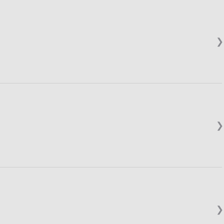
❯
❯
❯