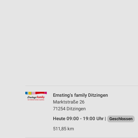
Messung der Performance von Inhalten
Analyse von Zielgruppen durch Statistiken oder Kombinationen 
Quellen
Entwicklung und Verbesserung der Angebote
Verwendung reduzierter Daten zur Auswahl von Inhalten
IAB-Besonderheiten:
Verwendung genauer Standortdaten
Geräte anhand von aktiv angeforderten Informationen identifizie
Nicht-IAB-Verarbeitungszwecke:
Ernsting's family Ditzingen
Notwendig
Marktstraße 26
71254 Ditzingen
Performance
Heute 09:00 - 19:00 Uhr |
Geschlossen
Funktional
511,85 km
Werbung