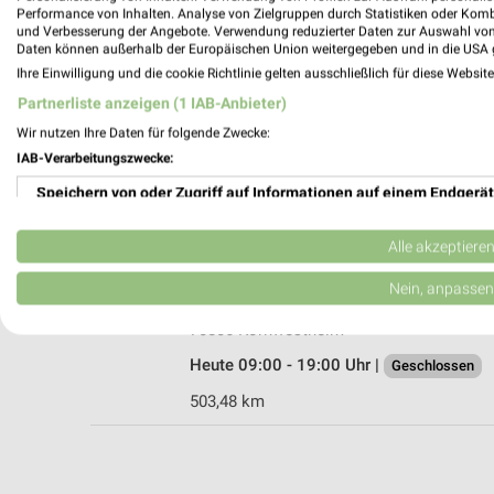
Performance von Inhalten. Analyse von Zielgruppen durch Statistiken oder Kom
und Verbesserung der Angebote. Verwendung reduzierter Daten zur Auswahl von
Daten können außerhalb der Europäischen Union weitergegeben und in die USA 
Ihre Einwilligung und die cookie Richtlinie gelten ausschließlich für diese Websit
Ernsting's family Ludwigsburg
Partnerliste anzeigen (1 IAB-Anbieter)
Kirchstr. 30
Wir nutzen Ihre Daten für folgende Zwecke:
71634 Ludwigsburg
IAB-Verarbeitungszwecke:
Heute 09:00 - 19:00 Uhr |
Geschlossen
Speichern von oder Zugriff auf Informationen auf einem Endgerät
499,99 km
Verwendung reduzierter Daten zur Auswahl von Werbeanzeigen
Alle akzeptiere
Ernsting's family Kornwestheim
Erstellung von Profilen für personalisierte Werbung
Nein, anpassen
Bahnhofstraße 23
Verwendung von Profilen zur Auswahl personalisierter Werbung
70806 Kornwestheim
Heute 09:00 - 19:00 Uhr |
Geschlossen
Erstellung von Profilen zur Personalisierung von Inhalten
503,48 km
Verwendung von Profilen zur Auswahl personalisierter Inhalte
Messung der Werbeleistung