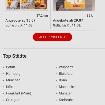
37,2 km
35 km
Angebote ab 15.07.
Angebote ab 29.07
Gültig bis Di. 11.08.
Gültig bis Di. 11.08.
ALLE PROSPEKTE
Top Städte
›
Berlin
›
Wuppertal
›
Hamburg
›
Bielefeld
›
München
›
Bonn
›
Köln
›
Mannheim
›
Frankfurt (Main)
›
Münster
›
Stuttgart
›
Karlsruhe