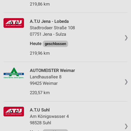
219,86 km
A.T.U Jena - Lobeda
Stadtrodaer Straße 108
07751 Jena - Sulza
❯
Heute
geschlossen
219,96 km
AUTOMEISTER Weimar
Landhausallee 8
❯
99425 Weimar
220,57 km
A.T.U Suhl
Am Königswasser 4
98528 Suhl
❯