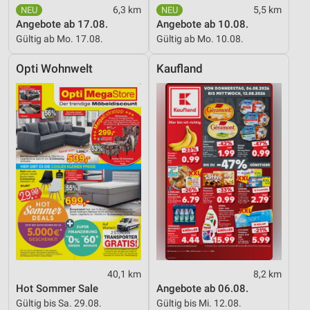
Geräte anhand von aktiv angeforderten
6,3 km
5,5 km
Informationen identifizieren
Angebote ab 17.08.
Angebote ab 10.08.
Gültig ab Mo. 17.08.
Gültig ab Mo. 10.08.
Nicht-IAB-Verarbeitungszwecke:
Notwendig
Opti Wohnwelt
Kaufland
Performance
Funktional
Werbung
40,1 km
8,2 km
Hot Sommer Sale
Angebote ab 06.08.
Gültig bis Sa. 29.08.
Gültig bis Mi. 12.08.