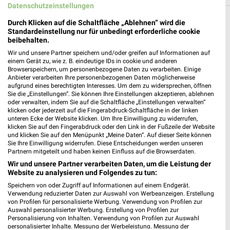
Datenschutzeinstellungen
Filialen zum Thema Auto & Motorrad in
Durch Klicken auf die Schaltfläche „Ablehnen“ wird die
Standardeinstellung nur für unbedingt erforderliche cookie
Saalfelder Höhe
beibehalten.
Wir und unsere Partner speichern und/oder greifen auf Informationen auf
Hier findest Du Öffnungszeiten und Filialen der Kategorie Auto
einem Gerät zu, wie z. B. eindeutige IDs in cookie und anderen
& Motorrad in Saalfelder Höhe und Umgebung. Blättere in den
Browserspeichern, um personenbezogene Daten zu verarbeiten. Einige
Prospekten von z.B. pitstop, POLO und Louis und vielen mehr.
Anbieter verarbeiten Ihre personenbezogenen Daten möglicherweise
aufgrund eines berechtigten Interesses. Um dem zu widersprechen, öffnen
Sie die „Einstellungen“. Sie können Ihre Einstellungen akzeptieren, ablehnen
Aktuelle Prospekte für Saalfelder Höhe und
oder verwalten, indem Sie auf die Schaltfläche „Einstellungen verwalten“
Umgebung
klicken oder jederzeit auf die Fingerabdruck-Schaltfläche in der linken
unteren Ecke der Website klicken. Um Ihre Einwilligung zu widerrufen,
klicken Sie auf den Fingerabdruck oder den Link in der Fußzeile der Website
18 Prospekte
und klicken Sie auf den Menüpunkt „Meine Daten“. Auf dieser Seite können
Sie Ihre Einwilligung widerrufen. Diese Entscheidungen werden unseren
Lidl
REWE
Partnern mitgeteilt und haben keinen Einfluss auf die Browserdaten.
Wir und unsere Partner verarbeiten Daten, um die Leistung der
Website zu analysieren und Folgendes zu tun:
Speichern von oder Zugriff auf Informationen auf einem Endgerät.
Verwendung reduzierter Daten zur Auswahl von Werbeanzeigen. Erstellung
von Profilen für personalisierte Werbung. Verwendung von Profilen zur
Auswahl personalisierter Werbung. Erstellung von Profilen zur
Personalisierung von Inhalten. Verwendung von Profilen zur Auswahl
personalisierter Inhalte. Messung der Werbeleistung. Messung der