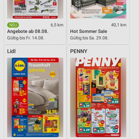
Erstellung von Profilen zur Personalisierung
von Inhalten
Verwendung von Profilen zur Auswahl
6,5 km
40,1 km
personalisierter Inhalte
Angebote ab 08.08.
Hot Sommer Sale
Gültig bis Fr. 14.08.
Gültig bis Sa. 29.08.
Messung der Werbeleistung
Lidl
PENNY
Messung der Performance von Inhalten
Analyse von Zielgruppen durch Statistiken oder
Kombinationen von Daten aus verschiedenen
Quellen
Entwicklung und Verbesserung der Angebote
Verwendung reduzierter Daten zur Auswahl von
Inhalten
IAB-Besonderheiten:
Verwendung genauer Standortdaten