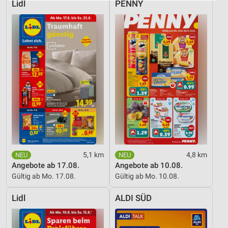
Website/App.
Lidl
PENNY
Partnerliste anzeigen (1 IAB-Anbieter)
Wir nutzen Ihre Daten für folgende Zwecke:
IAB-Verarbeitungszwecke:
Speichern von oder Zugriff auf Informationen
auf einem Endgerät
Verwendung reduzierter Daten zur Auswahl von
Werbeanzeigen
Erstellung von Profilen für personalisierte
Werbung
Verwendung von Profilen zur Auswahl
personalisierter Werbung
5,1 km
4,8 km
Angebote ab 17.08.
Angebote ab 10.08.
Erstellung von Profilen zur Personalisierung
Gültig ab Mo. 17.08.
Gültig ab Mo. 10.08.
von Inhalten
Lidl
ALDI SÜD
Verwendung von Profilen zur Auswahl
personalisierter Inhalte