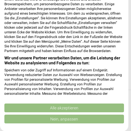
Lidl Waging am See
Browserspeichern, um personenbezogene Daten zu verarbeiten. Einige
Martinstr. 3
Anbieter verarbeiten Ihre personenbezogenen Daten möglicherweise
83329 Waging am See
aufgrund eines berechtigten Interesses. Um dem zu widersprechen, öffnen
❯
Sie die „Einstellungen“. Sie können Ihre Einstellungen akzeptieren, ablehnen
Heute
geschlossen
oder verwalten, indem Sie auf die Schaltfläche „Einstellungen verwalten“
klicken oder jederzeit auf die Fingerabdruck-Schaltfläche in der linken
512,49 km • Angebote: 3 Prospekte
unteren Ecke der Website klicken. Um Ihre Einwilligung zu widerrufen,
klicken Sie auf den Fingerabdruck oder den Link in der Fußzeile der Website
und klicken Sie auf den Menüpunkt „Meine Daten“. Auf dieser Seite können
Sie Ihre Einwilligung widerrufen. Diese Entscheidungen werden unseren
PENNY Inzell
Partnern mitgeteilt und haben keinen Einfluss auf die Browserdaten.
Adlgasser Str. 46
Wir und unsere Partner verarbeiten Daten, um die Leistung der
83334 Inzell
Website zu analysieren und Folgendes zu tun:
❯
Speichern von oder Zugriff auf Informationen auf einem Endgerät.
Heute
geschlossen
Verwendung reduzierter Daten zur Auswahl von Werbeanzeigen. Erstellung
von Profilen für personalisierte Werbung. Verwendung von Profilen zur
531,15 km • Angebote: 1 Prospekt
Auswahl personalisierter Werbung. Erstellung von Profilen zur
Personalisierung von Inhalten. Verwendung von Profilen zur Auswahl
personalisierter Inhalte. Messung der Werbeleistung. Messung der
Performance von Inhalten. Analyse von Zielgruppen durch Statistiken oder
Discounter Angebote und Prospekte für
Kombinationen von Daten aus verschiedenen Quellen. Entwicklung und
Verbesserung der Angebote. Verwendung reduzierter Daten zur Auswahl
Alle akzeptieren
Saaldorf-Surheim
von Inhalten.
Daten können außerhalb der Europäischen Union weitergegeben und in die
Nein, anpassen
13 Prospekte
USA gesendet werden.
Ihre Einwilligung und die cookie Richtlinie gelten ausschließlich für diese