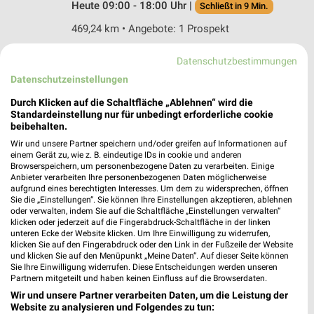
Heute 09:00 - 18:00 Uhr |
Schließt in 9 Min.
469,24 km • Angebote: 1 Prospekt
Datenschutzbestimmungen
DEICHMANN Gummersbach
Datenschutzeinstellungen
Kaiserstraße 35
51643 Gummersbach
Durch Klicken auf die Schaltfläche „Ablehnen“ wird die
❯
Standardeinstellung nur für unbedingt erforderliche cookie
Heute 09:30 - 18:00 Uhr |
Schließt in 9 Min.
beibehalten.
Wir und unsere Partner speichern und/oder greifen auf Informationen auf
434,59 km
einem Gerät zu, wie z. B. eindeutige IDs in cookie und anderen
Browserspeichern, um personenbezogene Daten zu verarbeiten. Einige
Anbieter verarbeiten Ihre personenbezogenen Daten möglicherweise
DEICHMANN Sankt Augustin
aufgrund eines berechtigten Interesses. Um dem zu widersprechen, öffnen
Sie die „Einstellungen“. Sie können Ihre Einstellungen akzeptieren, ablehnen
Rathausallee 16
oder verwalten, indem Sie auf die Schaltfläche „Einstellungen verwalten“
53757 Sankt Augustin
klicken oder jederzeit auf die Fingerabdruck-Schaltfläche in der linken
❯
unteren Ecke der Website klicken. Um Ihre Einwilligung zu widerrufen,
Heute 10:00 - 20:00 Uhr |
Geöffnet
klicken Sie auf den Fingerabdruck oder den Link in der Fußzeile der Website
und klicken Sie auf den Menüpunkt „Meine Daten“. Auf dieser Seite können
470,58 km
Sie Ihre Einwilligung widerrufen. Diese Entscheidungen werden unseren
Partnern mitgeteilt und haben keinen Einfluss auf die Browserdaten.
Wir und unsere Partner verarbeiten Daten, um die Leistung der
DEICHMANN Bergneustadt
Website zu analysieren und Folgendes zu tun: