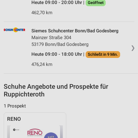
Inhalten
Heute 09:00 - 20:00 Uhr |
Geöffnet
IAB-Besonderheiten:
462,70 km
Verwendung genauer Standortdaten
Siemes Schuhcenter Bonn/Bad Godesberg
Geräte anhand von aktiv angeforderten
Mainzer Straße 304
Informationen identifizieren
53179 Bonn/Bad Godesberg
❯
Nicht-IAB-Verarbeitungszwecke:
Heute 09:00 - 18:00 Uhr |
Schließt in 9 Min.
Notwendig
476,24 km
Performance
Funktional
Schuhe Angebote und Prospekte für
Ruppichteroth
Werbung
1 Prospekt
RENO