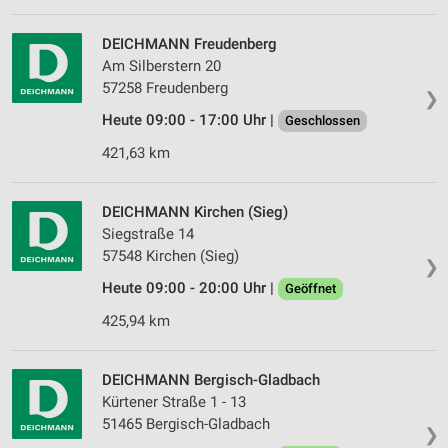
Erstellung von Profilen für personalisierte
Werbung
DEICHMANN Freudenberg
Verwendung von Profilen zur Auswahl
Am Silberstern 20
personalisierter Werbung
57258 Freudenberg
❯
Heute 09:00 - 17:00 Uhr |
Erstellung von Profilen zur Personalisierung
Geschlossen
von Inhalten
421,63 km
Verwendung von Profilen zur Auswahl
personalisierter Inhalte
DEICHMANN Kirchen (Sieg)
Siegstraße 14
Messung der Werbeleistung
57548 Kirchen (Sieg)
❯
Messung der Performance von Inhalten
Heute 09:00 - 20:00 Uhr |
Geöffnet
Analyse von Zielgruppen durch Statistiken oder
425,94 km
Kombinationen von Daten aus verschiedenen
Quellen
DEICHMANN Bergisch-Gladbach
Entwicklung und Verbesserung der Angebote
Kürtener Straße 1 - 13
51465 Bergisch-Gladbach
❯
Verwendung reduzierter Daten zur Auswahl von