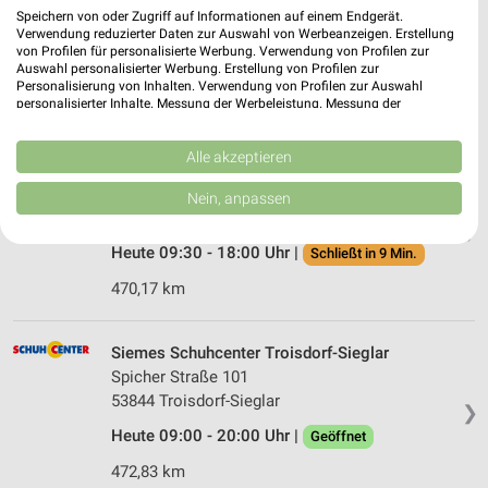
Stadionstraße 6
Speichern von oder Zugriff auf Informationen auf einem Endgerät.
51702 Bergneustadt
Verwendung reduzierter Daten zur Auswahl von Werbeanzeigen. Erstellung
❯
von Profilen für personalisierte Werbung. Verwendung von Profilen zur
Heute 09:00 - 18:00 Uhr |
Auswahl personalisierter Werbung. Erstellung von Profilen zur
Schließt in 9 Min.
Personalisierung von Inhalten. Verwendung von Profilen zur Auswahl
personalisierter Inhalte. Messung der Werbeleistung. Messung der
430,02 km
Performance von Inhalten. Analyse von Zielgruppen durch Statistiken oder
Kombinationen von Daten aus verschiedenen Quellen. Entwicklung und
Verbesserung der Angebote. Verwendung reduzierter Daten zur Auswahl
Alle akzeptieren
DEICHMANN Troisdorf
von Inhalten.
Daten können außerhalb der Europäischen Union weitergegeben und in die
Kölner Straße 9-11
Nein, anpassen
USA gesendet werden.
53840 Troisdorf
❯
Ihre Einwilligung und die cookie Richtlinie gelten ausschließlich für diese
Website/App.
Heute 09:30 - 18:00 Uhr |
Schließt in 9 Min.
Partnerliste anzeigen (1 IAB-Anbieter)
470,17 km
Wir nutzen Ihre Daten für folgende Zwecke:
IAB-Verarbeitungszwecke:
Siemes Schuhcenter Troisdorf-Sieglar
Speichern von oder Zugriff auf Informationen
Spicher Straße 101
auf einem Endgerät
53844 Troisdorf-Sieglar
❯
Verwendung reduzierter Daten zur Auswahl von
Heute 09:00 - 20:00 Uhr |
Geöffnet
Werbeanzeigen
472,83 km