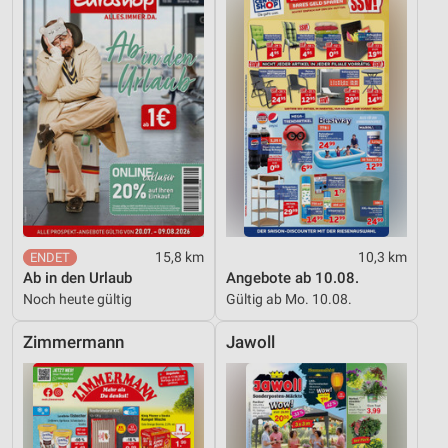
Geräte anhand von aktiv angeforderten
Informationen identifizieren
Nicht-IAB-Verarbeitungszwecke:
Notwendig
Performance
Funktional
Werbung
15,8 km
10,3 km
Ab in den Urlaub
Angebote ab 10.08.
Noch heute gültig
Gültig ab Mo. 10.08.
Zimmermann
Jawoll