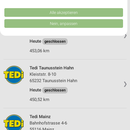
454,12 km
Performance von Inhalten. Analyse von Zielgruppen durch Statistiken oder
Kombinationen von Daten aus verschiedenen Quellen. Entwicklung und
Verbesserung der Angebote. Verwendung reduzierter Daten zur Auswahl
Alle akzeptieren
von Inhalten.
Tedi Wiesbaden
Daten können außerhalb der Europäischen Union weitergegeben und in die
Nein, anpassen
Hagenauer Str. 39
USA gesendet werden.
65203 Wiesbaden
Ihre Einwilligung und die cookie Richtlinie gelten ausschließlich für diese
❯
Website/App.
Heute
geschlossen
Partnerliste anzeigen (1 IAB-Anbieter)
453,06 km
Wir nutzen Ihre Daten für folgende Zwecke:
IAB-Verarbeitungszwecke:
Tedi Taunusstein Hahn
Speichern von oder Zugriff auf Informationen
auf einem Endgerät
Kleiststr. 8-10
65232 Taunusstein Hahn
❯
Verwendung reduzierter Daten zur Auswahl von
Heute
Werbeanzeigen
geschlossen
450,52 km
Erstellung von Profilen für personalisierte
Werbung
Tedi Mainz
Verwendung von Profilen zur Auswahl
Bahnhofstrasse 4-6
personalisierter Werbung
55116 Mainz