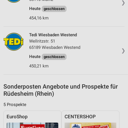
❯
Erstellung von Profilen zur Personalisierung
Heute
geschlossen
von Inhalten
454,16 km
Verwendung von Profilen zur Auswahl
personalisierter Inhalte
Tedi Wiesbaden Westend
Messung der Werbeleistung
Wellritzstr. 51
65189 Wiesbaden Westend
❯
Messung der Performance von Inhalten
Heute
geschlossen
Analyse von Zielgruppen durch Statistiken oder
450,21 km
Kombinationen von Daten aus verschiedenen
Quellen
Entwicklung und Verbesserung der Angebote
Sonderposten Angebote und Prospekte für
Rüdesheim (Rhein)
Verwendung reduzierter Daten zur Auswahl von
Inhalten
5 Prospekte
IAB-Besonderheiten:
EuroShop
CENTERSHOP
Verwendung genauer Standortdaten