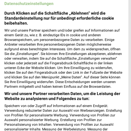
Tedi Saulheim
Datenschutzeinstellungen
Marie-Curie-Ring 9
Durch Klicken auf die Schaltfläche „Ablehnen“ wird die
55291 Saulheim
❯
Standardeinstellung nur für unbedingt erforderliche cookie
beibehalten.
Heute
geschlossen
Wir und unsere Partner speichern und/oder greifen auf Informationen auf
468,59 km
einem Gerät zu, wie z. B. eindeutige IDs in cookie und anderen
Browserspeichern, um personenbezogene Daten zu verarbeiten. Einige
Anbieter verarbeiten Ihre personenbezogenen Daten möglicherweise
aufgrund eines berechtigten Interesses. Um dem zu widersprechen, öffnen
Tedi Nieder-Olm
Sie die „Einstellungen“. Sie können Ihre Einstellungen akzeptieren, ablehnen
Ludwig-Eckes-Allee 12
oder verwalten, indem Sie auf die Schaltfläche „Einstellungen verwalten“
klicken oder jederzeit auf die Fingerabdruck-Schaltfläche in der linken
55268 Nieder-Olm
❯
unteren Ecke der Website klicken. Um Ihre Einwilligung zu widerrufen,
klicken Sie auf den Fingerabdruck oder den Link in der Fußzeile der Website
Heute
geschlossen
und klicken Sie auf den Menüpunkt „Meine Daten“. Auf dieser Seite können
Sie Ihre Einwilligung widerrufen. Diese Entscheidungen werden unseren
464,50 km
Partnern mitgeteilt und haben keinen Einfluss auf die Browserdaten.
Wir und unsere Partner verarbeiten Daten, um die Leistung der
Website zu analysieren und Folgendes zu tun:
Tedi Wiesbaden Schierstein
Speichern von oder Zugriff auf Informationen auf einem Endgerät.
Rheingaustr. 46
Verwendung reduzierter Daten zur Auswahl von Werbeanzeigen. Erstellung
65201 Wiesbaden Schierstein
von Profilen für personalisierte Werbung. Verwendung von Profilen zur
❯
Auswahl personalisierter Werbung. Erstellung von Profilen zur
Heute
geschlossen
Personalisierung von Inhalten. Verwendung von Profilen zur Auswahl
personalisierter Inhalte. Messung der Werbeleistung. Messung der