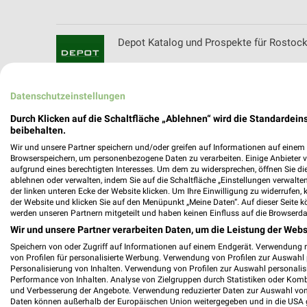
Depot Katalog und Prospekte für Rostoc
Datenschutzeinstellungen
Die Möbel Wikinger Filialen & Öffnungsze
Durch Klicken auf die Schaltfläche „Ablehnen“ wird die Standardeins
beibehalten.
Wir und unsere Partner speichern und/oder greifen auf Informationen auf einem G
Browserspeichern, um personenbezogene Daten zu verarbeiten. Einige Anbieter 
aufgrund eines berechtigten Interesses. Um dem zu widersprechen, öffnen Sie die 
ablehnen oder verwalten, indem Sie auf die Schaltfläche „Einstellungen verwalten“
Die Steinreiniger Filialen & Öffnungszeite
der linken unteren Ecke der Website klicken. Um Ihre Einwilligung zu widerrufen, 
der Website und klicken Sie auf den Menüpunkt „Meine Daten“. Auf dieser Seite k
werden unseren Partnern mitgeteilt und haben keinen Einfluss auf die Browserda
Wir und unsere Partner verarbeiten Daten, um die Leistung der Webs
Speichern von oder Zugriff auf Informationen auf einem Endgerät. Verwendung 
dm Wochenprospekt & Angebote für Ros
von Profilen für personalisierte Werbung. Verwendung von Profilen zur Auswahl p
Personalisierung von Inhalten. Verwendung von Profilen zur Auswahl personalis
Performance von Inhalten. Analyse von Zielgruppen durch Statistiken oder Kom
und Verbesserung der Angebote. Verwendung reduzierter Daten zur Auswahl von
Daten können außerhalb der Europäischen Union weitergegeben und in die USA 