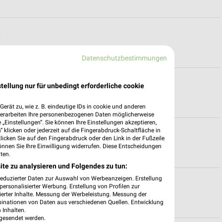
k
Datenschutzbestimmungen
iten für Rostock
tellung nur für unbedingt erforderliche cookie
erät zu, wie z. B. eindeutige IDs in cookie und anderen
verarbeiten Ihre personenbezogenen Daten möglicherweise
„Einstellungen“. Sie können Ihre Einstellungen akzeptieren,
 klicken oder jederzeit auf die Fingerabdruck-Schaltfläche in
n für Rostock
klicken Sie auf den Fingerabdruck oder den Link in der Fußzeile
önnen Sie Ihre Einwilligung widerrufen. Diese Entscheidungen
ten.
ite zu analysieren und Folgendes zu tun:
reduzierter Daten zur Auswahl von Werbeanzeigen. Erstellung
tock
ersonalisierter Werbung. Erstellung von Profilen zur
ierter Inhalte. Messung der Werbeleistung. Messung der
binationen von Daten aus verschiedenen Quellen. Entwicklung
 Inhalten.
gesendet werden.