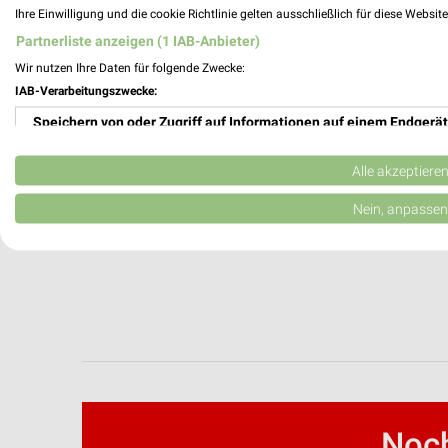
Ihre Einwilligung und die cookie Richtlinie gelten ausschließlich für diese Websit
DocMorris Prospekte und Angebote
Partnerliste anzeigen (1 IAB-Anbieter)
Wir nutzen Ihre Daten für folgende Zwecke:
IAB-Verarbeitungszwecke:
Douglas Wochenprospekt & Angebote für
Speichern von oder Zugriff auf Informationen auf einem Endgerät
Verwendung reduzierter Daten zur Auswahl von Werbeanzeigen
Alle akzeptiere
Erstellung von Profilen für personalisierte Werbung
Nein, anpassen
Verwendung von Profilen zur Auswahl personalisierter Werbung
Erstellung von Profilen zur Personalisierung von Inhalten
Verwendung von Profilen zur Auswahl personalisierter Inhalte
Messung der Werbeleistung
Messung der Performance von Inhalten
Noch