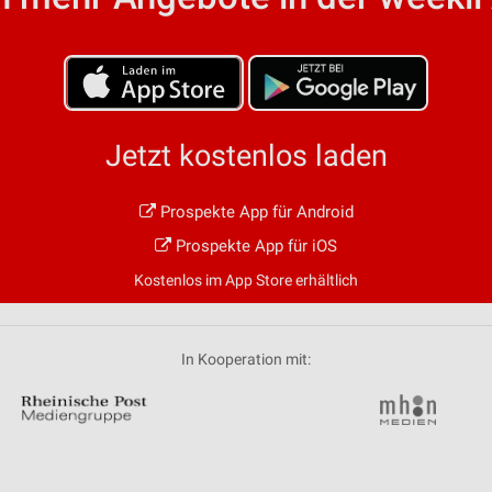
von Daten aus verschiedenen
Jetzt kostenlos laden
Prospekte App für Android
ren
Prospekte App für iOS
Kostenlos im App Store erhältlich
In Kooperation mit: