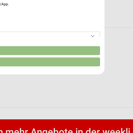
e/App.
 Rostock
n
 mehr Angebote in der weekli