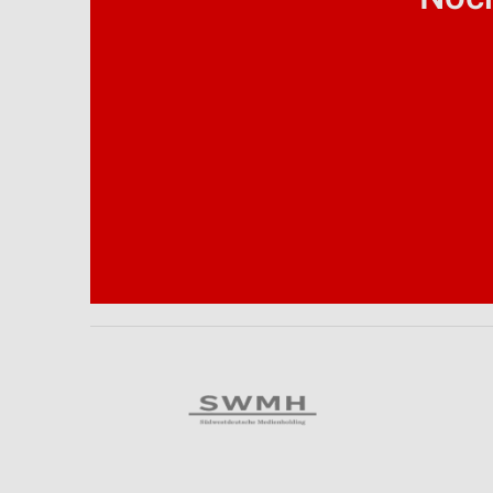
Analyse von Zielgruppen durch Statistiken oder Kombinationen 
Quellen
Entwicklung und Verbesserung der Angebote
Verwendung reduzierter Daten zur Auswahl von Inhalten
IAB-Besonderheiten:
Verwendung genauer Standortdaten
Geräte anhand von aktiv angeforderten Informationen identifizie
Nicht-IAB-Verarbeitungszwecke:
Notwendig
Performance
Funktional
Werbung