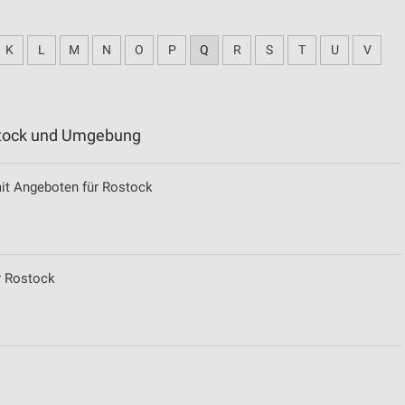
K
L
M
N
O
P
Q
R
S
T
U
V
ostock und Umgebung
it Angeboten für Rostock
r Rostock