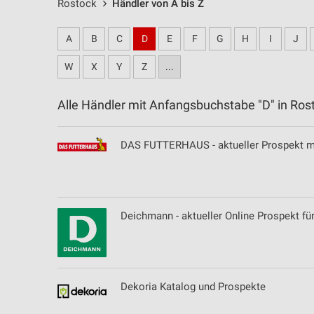
Rostock
Händler von A bis Z
A
B
C
D
E
F
G
H
I
J
W
X
Y
Z
...
Alle Händler mit Anfangsbuchstabe "D" in R
DAS FUTTERHAUS - aktueller Prospekt m
Deichmann - aktueller Online Prospekt fü
Dekoria Katalog und Prospekte