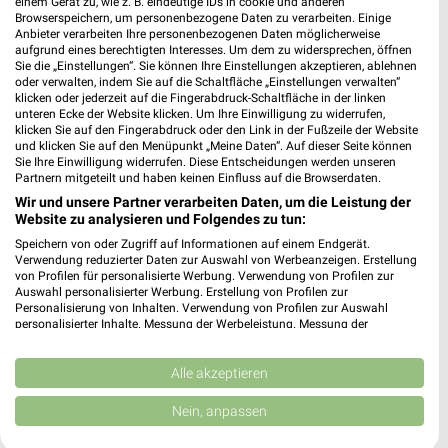
einem Gerät zu, wie z. B. eindeutige IDs in cookie und anderen
Browserspeichern, um personenbezogene Daten zu verarbeiten. Einige
Anbieter verarbeiten Ihre personenbezogenen Daten möglicherweise
aufgrund eines berechtigten Interesses. Um dem zu widersprechen, öffnen
HKL BAUMASCHINEN Prospekte & Angebote für
Sie die „Einstellungen“. Sie können Ihre Einstellungen akzeptieren, ablehnen
Rostock
oder verwalten, indem Sie auf die Schaltfläche „Einstellungen verwalten“
klicken oder jederzeit auf die Fingerabdruck-Schaltfläche in der linken
unteren Ecke der Website klicken. Um Ihre Einwilligung zu widerrufen,
klicken Sie auf den Fingerabdruck oder den Link in der Fußzeile der Website
und klicken Sie auf den Menüpunkt „Meine Daten“. Auf dieser Seite können
HOLTEX Online Prospekt für Gägelow/Wismar
Sie Ihre Einwilligung widerrufen. Diese Entscheidungen werden unseren
Partnern mitgeteilt und haben keinen Einfluss auf die Browserdaten.
Wir und unsere Partner verarbeiten Daten, um die Leistung der
Website zu analysieren und Folgendes zu tun:
Speichern von oder Zugriff auf Informationen auf einem Endgerät.
Hugo Pfohe Filialen & Öffnungszeiten für
Verwendung reduzierter Daten zur Auswahl von Werbeanzeigen. Erstellung
Schwerin
von Profilen für personalisierte Werbung. Verwendung von Profilen zur
Auswahl personalisierter Werbung. Erstellung von Profilen zur
Personalisierung von Inhalten. Verwendung von Profilen zur Auswahl
personalisierter Inhalte. Messung der Werbeleistung. Messung der
Performance von Inhalten. Analyse von Zielgruppen durch Statistiken oder
Höffner Katalog und Prospekte für Rostock
Kombinationen von Daten aus verschiedenen Quellen. Entwicklung und
Verbesserung der Angebote. Verwendung reduzierter Daten zur Auswahl
Alle akzeptieren
von Inhalten.
Daten können außerhalb der Europäischen Union weitergegeben und in die
Nein, anpassen
USA gesendet werden.
Ihre Einwilligung und die cookie Richtlinie gelten ausschließlich für diese