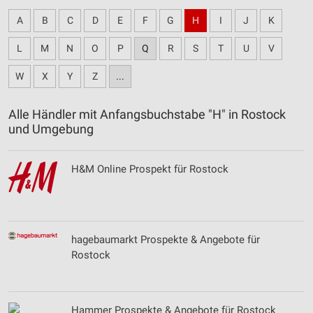
A
B
C
D
E
F
G
H
I
J
K
L
M
N
O
P
Q
R
S
T
U
V
W
X
Y
Z
...
Alle Händler mit Anfangsbuchstabe "H" in Rostock
und Umgebung
H&M Online Prospekt für Rostock
hagebaumarkt Prospekte & Angebote für
Rostock
Hammer Prospekte & Angebote für Rostock