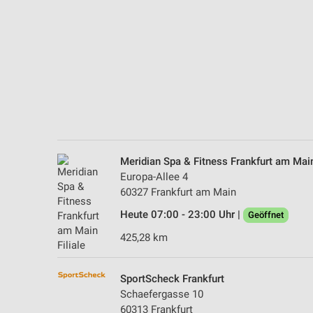
Messung der Performance von Inhalten
Analyse von Zielgruppen durch Statistiken oder Kombinationen 
Quellen
Entwicklung und Verbesserung der Angebote
Verwendung reduzierter Daten zur Auswahl von Inhalten
IAB-Besonderheiten:
Verwendung genauer Standortdaten
Meridian Spa & Fitness Frankfurt am Mai
Europa-Allee 4
Geräte anhand von aktiv angeforderten Informationen identifizie
60327 Frankfurt am Main
Nicht-IAB-Verarbeitungszwecke:
Heute 07:00 - 23:00 Uhr |
Geöffnet
Notwendig
425,28 km
Performance
SportScheck Frankfurt
Funktional
Schaefergasse 10
60313 Frankfurt
Werbung