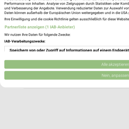
DECATHLON Dreieich
Performance von Inhalten. Analyse von Zielgruppen durch Statistiken oder Kom
und Verbesserung der Angebote. Verwendung reduzierter Daten zur Auswahl von
Robert-Bosch-Str. 15
Daten können außerhalb der Europäischen Union weitergegeben und in die USA 
63303 Dreieich
Ihre Einwilligung und die cookie Richtlinie gelten ausschließlich für diese Websit
Heute 09:00 - 20:00 Uhr |
Geschlossen
Partnerliste anzeigen (1 IAB-Anbieter)
428,23 km
Wir nutzen Ihre Daten für folgende Zwecke:
IAB-Verarbeitungszwecke:
Speichern von oder Zugriff auf Informationen auf einem Endgerät
B.O.C. Mainaschaff
Johann Dahlem Str. 5
Verwendung reduzierter Daten zur Auswahl von Werbeanzeigen
63814 Mainaschaff
Alle akzeptiere
Heute 10:00 - 19:00 Uhr |
Geschlossen
Erstellung von Profilen für personalisierte Werbung
Nein, anpassen
412,03 km
Verwendung von Profilen zur Auswahl personalisierter Werbung
Erstellung von Profilen zur Personalisierung von Inhalten
Verwendung von Profilen zur Auswahl personalisierter Inhalte
Messung der Werbeleistung