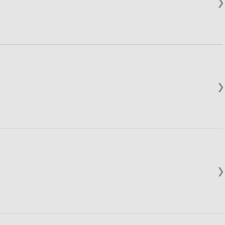
❯
❯
❯