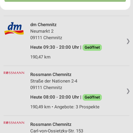
Ihre Einwilligung und die cookie Richtlinie gelten ausschließlich für diese
190,46 km
Website/App.
Partnerliste anzeigen (1 IAB-Anbieter)
dm Chemnitz
Wir nutzen Ihre Daten für folgende Zwecke:
Neumarkt 2
IAB-Verarbeitungszwecke:
09111 Chemnitz
❯
Speichern von oder Zugriff auf Informationen
Heute 09:30 - 20:00 Uhr |
Geöffnet
auf einem Endgerät
190,47 km
Verwendung reduzierter Daten zur Auswahl von
Werbeanzeigen
Rossmann Chemnitz
Erstellung von Profilen für personalisierte
Straße der Nationen 2-4
Werbung
09111 Chemnitz
❯
Verwendung von Profilen zur Auswahl
Heute 08:00 - 20:00 Uhr |
Geöffnet
personalisierter Werbung
190,49 km • Angebote: 3 Prospekte
Erstellung von Profilen zur Personalisierung
von Inhalten
Rossmann Chemnitz
Verwendung von Profilen zur Auswahl
Carl-von-Ossietzky-Str. 153