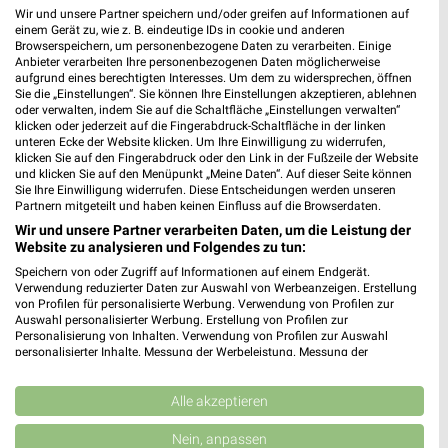
Wir und unsere Partner speichern und/oder greifen auf Informationen auf
dm Freiberg
einem Gerät zu, wie z. B. eindeutige IDs in cookie und anderen
Browserspeichern, um personenbezogene Daten zu verarbeiten. Einige
Friedeburger Straße 9
Anbieter verarbeiten Ihre personenbezogenen Daten möglicherweise
09599 Freiberg
aufgrund eines berechtigten Interesses. Um dem zu widersprechen, öffnen
❯
Sie die „Einstellungen“. Sie können Ihre Einstellungen akzeptieren, ablehnen
Heute 08:00 - 20:00 Uhr |
Geöffnet
oder verwalten, indem Sie auf die Schaltfläche „Einstellungen verwalten“
klicken oder jederzeit auf die Fingerabdruck-Schaltfläche in der linken
178,25 km
unteren Ecke der Website klicken. Um Ihre Einwilligung zu widerrufen,
klicken Sie auf den Fingerabdruck oder den Link in der Fußzeile der Website
und klicken Sie auf den Menüpunkt „Meine Daten“. Auf dieser Seite können
Sie Ihre Einwilligung widerrufen. Diese Entscheidungen werden unseren
Rossmann Burgstädt
Partnern mitgeteilt und haben keinen Einfluss auf die Browserdaten.
Chemnitzer Str. 89-91
Wir und unsere Partner verarbeiten Daten, um die Leistung der
09217 Burgstädt
Website zu analysieren und Folgendes zu tun:
❯
Heute 08:00 - 20:00 Uhr |
Geöffnet
Speichern von oder Zugriff auf Informationen auf einem Endgerät.
Verwendung reduzierter Daten zur Auswahl von Werbeanzeigen. Erstellung
183,94 km • Angebote: 3 Prospekte
von Profilen für personalisierte Werbung. Verwendung von Profilen zur
Auswahl personalisierter Werbung. Erstellung von Profilen zur
Personalisierung von Inhalten. Verwendung von Profilen zur Auswahl
personalisierter Inhalte. Messung der Werbeleistung. Messung der
Douglas Chemnitz Roter Turm
Performance von Inhalten. Analyse von Zielgruppen durch Statistiken oder
Neumarkt 2
Kombinationen von Daten aus verschiedenen Quellen. Entwicklung und
Verbesserung der Angebote. Verwendung reduzierter Daten zur Auswahl
Alle akzeptieren
09111 Chemnitz
❯
von Inhalten.
Daten können außerhalb der Europäischen Union weitergegeben und in die
Heute 09:30 - 20:00 Uhr |
Nein, anpassen
Geöffnet
USA gesendet werden.