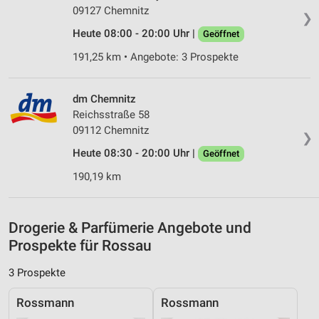
personalisierter Inhalte
09127 Chemnitz
❯
Messung der Werbeleistung
Heute 08:00 - 20:00 Uhr |
Geöffnet
191,25 km • Angebote: 3 Prospekte
Messung der Performance von Inhalten
Analyse von Zielgruppen durch Statistiken oder
dm Chemnitz
Kombinationen von Daten aus verschiedenen
Reichsstraße 58
Quellen
09112 Chemnitz
❯
Entwicklung und Verbesserung der Angebote
Heute 08:30 - 20:00 Uhr |
Geöffnet
Verwendung reduzierter Daten zur Auswahl von
190,19 km
Inhalten
IAB-Besonderheiten:
Drogerie & Parfümerie Angebote und
Verwendung genauer Standortdaten
Prospekte für Rossau
Geräte anhand von aktiv angeforderten
Informationen identifizieren
3 Prospekte
Nicht-IAB-Verarbeitungszwecke:
Rossmann
Rossmann
Notwendig