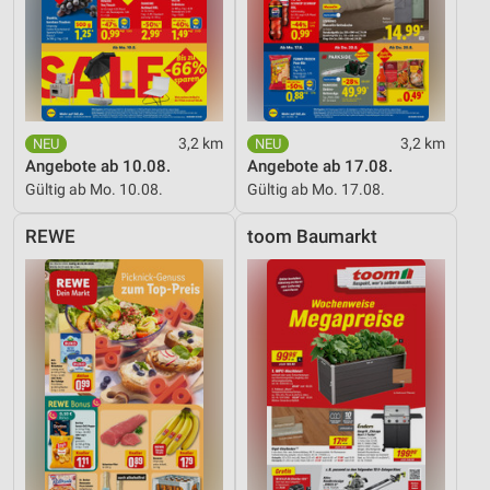
Speichern von oder Zugriff auf Informationen
auf einem Endgerät
Verwendung reduzierter Daten zur Auswahl von
Werbeanzeigen
Erstellung von Profilen für personalisierte
3,2 km
3,2 km
Werbung
Angebote ab 10.08.
Angebote ab 17.08.
Gültig ab Mo. 10.08.
Gültig ab Mo. 17.08.
Verwendung von Profilen zur Auswahl
personalisierter Werbung
REWE
toom Baumarkt
Erstellung von Profilen zur Personalisierung
von Inhalten
Verwendung von Profilen zur Auswahl
personalisierter Inhalte
Messung der Werbeleistung
Messung der Performance von Inhalten
Analyse von Zielgruppen durch Statistiken oder