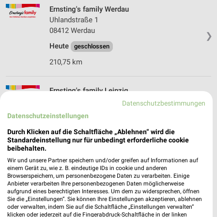
Ernsting's family Werdau
Uhlandstraße 1
08412 Werdau
❯
Heute
geschlossen
210,75 km
Ernsting's family Leipzig
Zwickauer Str. 125
Datenschutzbestimmungen
04279 Leipzig
Datenschutzeinstellungen
❯
Heute
geschlossen
Durch Klicken auf die Schaltfläche „Ablehnen“ wird die
Standardeinstellung nur für unbedingt erforderliche cookie
152,14 km
beibehalten.
Wir und unsere Partner speichern und/oder greifen auf Informationen auf
einem Gerät zu, wie z. B. eindeutige IDs in cookie und anderen
Ernsting's family Leipzig
Browserspeichern, um personenbezogene Daten zu verarbeiten. Einige
Anton-Zickmantel-Str. 37
Anbieter verarbeiten Ihre personenbezogenen Daten möglicherweise
aufgrund eines berechtigten Interesses. Um dem zu widersprechen, öffnen
04249 Leipzig
❯
Sie die „Einstellungen“. Sie können Ihre Einstellungen akzeptieren, ablehnen
oder verwalten, indem Sie auf die Schaltfläche „Einstellungen verwalten“
Heute
geschlossen
klicken oder jederzeit auf die Fingerabdruck-Schaltfläche in der linken