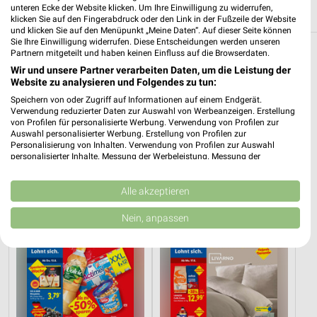
unteren Ecke der Website klicken. Um Ihre Einwilligung zu widerrufen,
154,36 km
klicken Sie auf den Fingerabdruck oder den Link in der Fußzeile der Website
und klicken Sie auf den Menüpunkt „Meine Daten“. Auf dieser Seite können
Sie Ihre Einwilligung widerrufen. Diese Entscheidungen werden unseren
Filialen zum Thema Spielwaren in Rositz
Partnern mitgeteilt und haben keinen Einfluss auf die Browserdaten.
Wir und unsere Partner verarbeiten Daten, um die Leistung der
Website zu analysieren und Folgendes zu tun:
Hier findest Du Öffnungszeiten und Filialen der Kategorie
Spielwaren in Rositz und Umgebung. Blättere in den Prospekten
Speichern von oder Zugriff auf Informationen auf einem Endgerät.
Verwendung reduzierter Daten zur Auswahl von Werbeanzeigen. Erstellung
von z.B. Ernsting's family und vielen mehr.
von Profilen für personalisierte Werbung. Verwendung von Profilen zur
Auswahl personalisierter Werbung. Erstellung von Profilen zur
Aktuelle Prospekte für Rositz und Umgebung
Personalisierung von Inhalten. Verwendung von Profilen zur Auswahl
personalisierter Inhalte. Messung der Werbeleistung. Messung der
Performance von Inhalten. Analyse von Zielgruppen durch Statistiken oder
14 Prospekte
Kombinationen von Daten aus verschiedenen Quellen. Entwicklung und
Verbesserung der Angebote. Verwendung reduzierter Daten zur Auswahl
Alle akzeptieren
Lidl
Lidl
von Inhalten.
Daten können außerhalb der Europäischen Union weitergegeben und in die
Nein, anpassen
USA gesendet werden.
Ihre Einwilligung und die cookie Richtlinie gelten ausschließlich für diese
Website/App.
Partnerliste anzeigen (1 IAB-Anbieter)
Wir nutzen Ihre Daten für folgende Zwecke:
IAB-Verarbeitungszwecke: