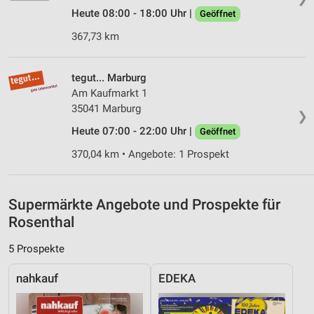
personalisierter Werbung
Heute 08:00 - 18:00 Uhr |
Geöffnet
Erstellung von Profilen zur Personalisierung
367,73 km
von Inhalten
Verwendung von Profilen zur Auswahl
tegut... Marburg
personalisierter Inhalte
Am Kaufmarkt 1
35041 Marburg
Messung der Werbeleistung
❯
Heute 07:00 - 22:00 Uhr |
Geöffnet
Messung der Performance von Inhalten
370,04 km • Angebote: 1 Prospekt
Analyse von Zielgruppen durch Statistiken oder
Kombinationen von Daten aus verschiedenen
Quellen
Supermärkte Angebote und Prospekte für
Rosenthal
Entwicklung und Verbesserung der Angebote
5 Prospekte
Verwendung reduzierter Daten zur Auswahl von
Inhalten
nahkauf
EDEKA
IAB-Besonderheiten:
Verwendung genauer Standortdaten