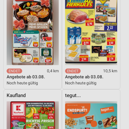
Geräte anhand von aktiv angeforderten
Informationen identifizieren
Nicht-IAB-Verarbeitungszwecke:
Notwendig
Performance
Funktional
Werbung
0,4 km
10,5 km
Angebote ab 03.08.
Angebote ab 03.08.
Noch heute gültig
Noch heute gültig
Kaufland
tegut...