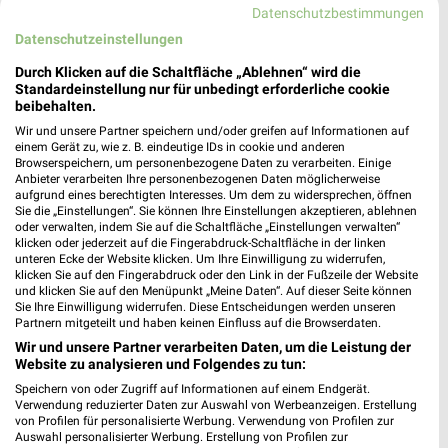
Datenschutzbestimmungen
EDEKA Matthias Möbus Frankenau
Datenschutzeinstellungen
Waldecker Straße 1
Durch Klicken auf die Schaltfläche „Ablehnen“ wird die
35110 Frankenau
❯
Standardeinstellung nur für unbedingt erforderliche cookie
beibehalten.
Heute 08:00 - 13:00 Uhr |
Geschlossen
Wir und unsere Partner speichern und/oder greifen auf Informationen auf
345,83 km
einem Gerät zu, wie z. B. eindeutige IDs in cookie und anderen
Browserspeichern, um personenbezogene Daten zu verarbeiten. Einige
Anbieter verarbeiten Ihre personenbezogenen Daten möglicherweise
aufgrund eines berechtigten Interesses. Um dem zu widersprechen, öffnen
E aktiv markt Matthias Noe Lahntal - Gossfelden
Sie die „Einstellungen“. Sie können Ihre Einstellungen akzeptieren, ablehnen
Sandhute 1
oder verwalten, indem Sie auf die Schaltfläche „Einstellungen verwalten“
35094 Lahntal - Gossfelden
klicken oder jederzeit auf die Fingerabdruck-Schaltfläche in der linken
❯
unteren Ecke der Website klicken. Um Ihre Einwilligung zu widerrufen,
Heute 07:00 - 20:00 Uhr |
klicken Sie auf den Fingerabdruck oder den Link in der Fußzeile der Website
Geöffnet
und klicken Sie auf den Menüpunkt „Meine Daten“. Auf dieser Seite können
Sie Ihre Einwilligung widerrufen. Diese Entscheidungen werden unseren
369,82 km
Partnern mitgeteilt und haben keinen Einfluss auf die Browserdaten.
Wir und unsere Partner verarbeiten Daten, um die Leistung der
Website zu analysieren und Folgendes zu tun:
REWE Allendorf / Battenfeld
Ringstraße 1
Speichern von oder Zugriff auf Informationen auf einem Endgerät.
Verwendung reduzierter Daten zur Auswahl von Werbeanzeigen. Erstellung
35108 Allendorf / Battenfeld
❯
von Profilen für personalisierte Werbung. Verwendung von Profilen zur
Auswahl personalisierter Werbung. Erstellung von Profilen zur
Heute 07:00 - 22:00 Uhr |
Geöffnet