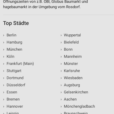
Öffnungszeiten von z.B. OBI, Globus Baumarkt und
hagebaumarkt in der Umgebung vom Rosdorf.
Top Städte
›
Berlin
›
Wuppertal
›
Hamburg
›
Bielefeld
›
München
›
Bonn
›
Köln
›
Mannheim
›
Frankfurt (Main)
›
Münster
›
Stuttgart
›
Karlsruhe
›
Dortmund
›
Wiesbaden
›
Düsseldorf
›
Augsburg
›
Essen
›
Gelsenkirchen
›
Bremen
›
Aachen
›
Hannover
›
Mönchengladbach
›
Leipzig
›
Braunschweig