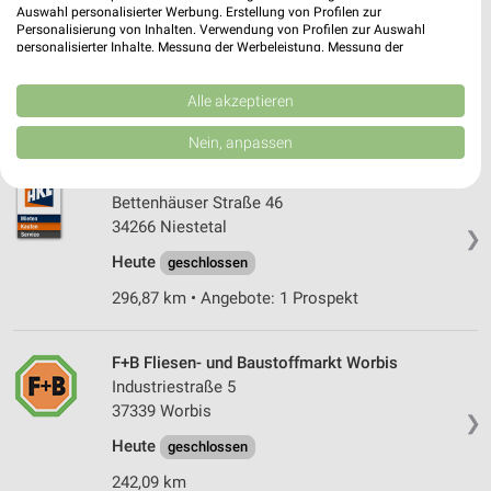
Auswahl personalisierter Werbung. Erstellung von Profilen zur
Northeimer Str. 99
Personalisierung von Inhalten. Verwendung von Profilen zur Auswahl
37412 Herzberg am Harz
personalisierter Inhalte. Messung der Werbeleistung. Messung der
❯
Performance von Inhalten. Analyse von Zielgruppen durch Statistiken oder
Heute
geschlossen
Kombinationen von Daten aus verschiedenen Quellen. Entwicklung und
Verbesserung der Angebote. Verwendung reduzierter Daten zur Auswahl
Alle akzeptieren
232,38 km • Angebote: 2 Prospekte
von Inhalten.
Daten können außerhalb der Europäischen Union weitergegeben und in die
Nein, anpassen
USA gesendet werden.
Ihre Einwilligung und die cookie Richtlinie gelten ausschließlich für diese
HKL Center Kassel Niestetal
Website/App.
Bettenhäuser Straße 46
Partnerliste anzeigen (1 IAB-Anbieter)
34266 Niestetal
❯
Wir nutzen Ihre Daten für folgende Zwecke:
Heute
geschlossen
IAB-Verarbeitungszwecke:
296,87 km • Angebote: 1 Prospekt
Speichern von oder Zugriff auf Informationen
auf einem Endgerät
F+B Fliesen- und Baustoffmarkt Worbis
Verwendung reduzierter Daten zur Auswahl von
Industriestraße 5
Werbeanzeigen
37339 Worbis
❯
Erstellung von Profilen für personalisierte
Heute
geschlossen
Werbung
242,09 km