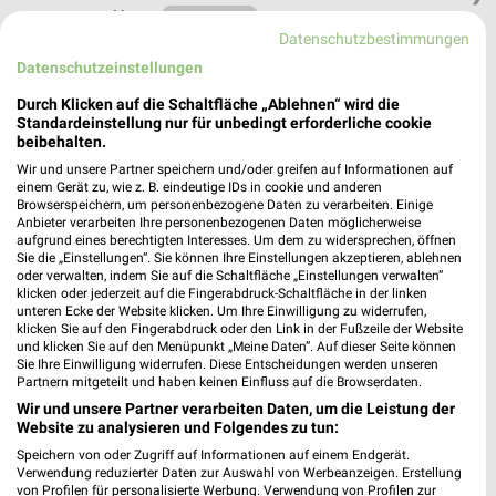
Heute
geschlossen
Datenschutzbestimmungen
275,05 km
Datenschutzeinstellungen
Durch Klicken auf die Schaltfläche „Ablehnen“ wird die
hagebaumarkt Bad Sooden-Allendorf
Standardeinstellung nur für unbedingt erforderliche cookie
beibehalten.
Städtersweg 1-2
37242 Bad Sooden-Allendorf
Wir und unsere Partner speichern und/oder greifen auf Informationen auf
❯
einem Gerät zu, wie z. B. eindeutige IDs in cookie und anderen
Heute
geschlossen
Browserspeichern, um personenbezogene Daten zu verarbeiten. Einige
Anbieter verarbeiten Ihre personenbezogenen Daten möglicherweise
273,70 km
aufgrund eines berechtigten Interesses. Um dem zu widersprechen, öffnen
Sie die „Einstellungen“. Sie können Ihre Einstellungen akzeptieren, ablehnen
oder verwalten, indem Sie auf die Schaltfläche „Einstellungen verwalten“
klicken oder jederzeit auf die Fingerabdruck-Schaltfläche in der linken
toom Baumarkt Leinefelde
unteren Ecke der Website klicken. Um Ihre Einwilligung zu widerrufen,
Herderstraße 3
klicken Sie auf den Fingerabdruck oder den Link in der Fußzeile der Website
und klicken Sie auf den Menüpunkt „Meine Daten“. Auf dieser Seite können
37327 Leinefelde
❯
Sie Ihre Einwilligung widerrufen. Diese Entscheidungen werden unseren
Partnern mitgeteilt und haben keinen Einfluss auf die Browserdaten.
Heute
geschlossen
Wir und unsere Partner verarbeiten Daten, um die Leistung der
247,06 km • Angebote: 2 Prospekte
Website zu analysieren und Folgendes zu tun:
Speichern von oder Zugriff auf Informationen auf einem Endgerät.
Verwendung reduzierter Daten zur Auswahl von Werbeanzeigen. Erstellung
Sonderpreis Baumarkt Herzberg am Harz
von Profilen für personalisierte Werbung. Verwendung von Profilen zur