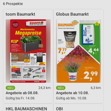
6 Prospekte
Verwendung genauer Standortdaten
Geräte anhand von aktiv angeforderten
toom Baumarkt
Globus Baumarkt
Informationen identifizieren
Nicht-IAB-Verarbeitungszwecke:
Notwendig
Performance
Funktional
Werbung
24,3 km
6,3 km
Angebote ab 08.08.
Angebote ab 10.08.
Gültig bis Fr. 14.08.
Gültig ab Mo. 10.08.
HKL BAUMASCHINEN
OBI