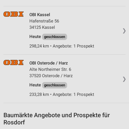
Verwendung von Profilen zur Auswahl
personalisierter Werbung
OBI Kassel
Erstellung von Profilen zur Personalisierung
Hafenstraße 56
von Inhalten
34125 Kassel
❯
Verwendung von Profilen zur Auswahl
Heute
geschlossen
personalisierter Inhalte
298,24 km • Angebote: 1 Prospekt
Messung der Werbeleistung
OBI Osterode / Harz
Messung der Performance von Inhalten
Alte Northeimer Str. 6
37520 Osterode / Harz
Analyse von Zielgruppen durch Statistiken oder
❯
Kombinationen von Daten aus verschiedenen
Heute
geschlossen
Quellen
233,28 km • Angebote: 1 Prospekt
Entwicklung und Verbesserung der Angebote
Verwendung reduzierter Daten zur Auswahl von
Baumärkte Angebote und Prospekte für
Inhalten
Rosdorf
IAB-Besonderheiten: