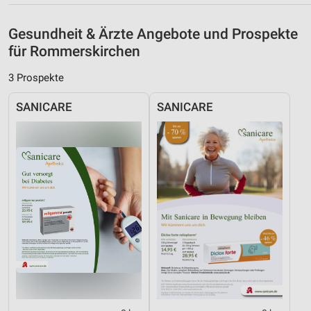
Nicht-IAB-Verarbeitungszwecke:
Gesundheit & Ärzte Angebote und Prospekte
Notwendig
für Rommerskirchen
Performance
3 Prospekte
Funktional
SANICARE
SANICARE
Werbung