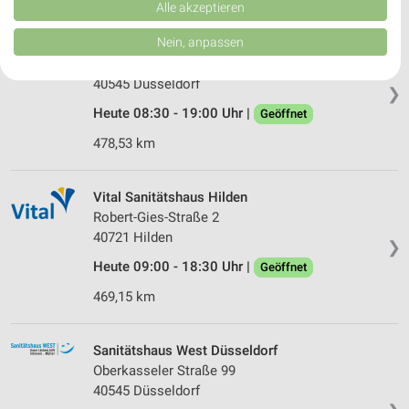
Verbesserung der Angebote. Verwendung reduzierter Daten zur Auswahl
Alle akzeptieren
von Inhalten.
Daten können außerhalb der Europäischen Union weitergegeben und in die
Nein, anpassen
easyApotheke Luegallee Düsseldorf
USA gesendet werden.
Luegallee 89
Ihre Einwilligung und die cookie Richtlinie gelten ausschließlich für diese
40545 Düsseldorf
Website/App.
❯
Partnerliste anzeigen (1 IAB-Anbieter)
Heute 08:30 - 19:00 Uhr |
Geöffnet
Wir nutzen Ihre Daten für folgende Zwecke:
478,53 km
IAB-Verarbeitungszwecke:
Speichern von oder Zugriff auf Informationen
Vital Sanitätshaus Hilden
auf einem Endgerät
Robert-Gies-Straße 2
Verwendung reduzierter Daten zur Auswahl von
40721 Hilden
❯
Werbeanzeigen
Heute 09:00 - 18:30 Uhr |
Geöffnet
Erstellung von Profilen für personalisierte
469,15 km
Werbung
Verwendung von Profilen zur Auswahl
Sanitätshaus West Düsseldorf
personalisierter Werbung
Oberkasseler Straße 99
40545 Düsseldorf
Erstellung von Profilen zur Personalisierung