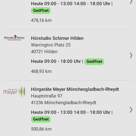
❯
von Inhalten
Heute 09:00 - 13:00 14:00 - 18:00 Uhr |
Geöffnet
Verwendung von Profilen zur Auswahl
personalisierter Inhalte
478,16 km
Messung der Werbeleistung
Hörstudio Schirner Hilden
Messung der Performance von Inhalten
Warrington Platz 25
40721 Hilden
❯
Analyse von Zielgruppen durch Statistiken oder
Kombinationen von Daten aus verschiedenen
Heute 09:00 - 18:00 Uhr |
Geöffnet
Quellen
468,93 km
Entwicklung und Verbesserung der Angebote
Hörgeräte Meyer Mönchengladbach-Rheydt
Verwendung reduzierter Daten zur Auswahl von
Inhalten
Hauptstraße 97
41236 Mönchengladbach-Rheydt
IAB-Besonderheiten:
❯
Heute 09:00 - 13:00 14:00 - 18:00 Uhr |
Verwendung genauer Standortdaten
Geöffnet
Geräte anhand von aktiv angeforderten
500,86 km
Informationen identifizieren