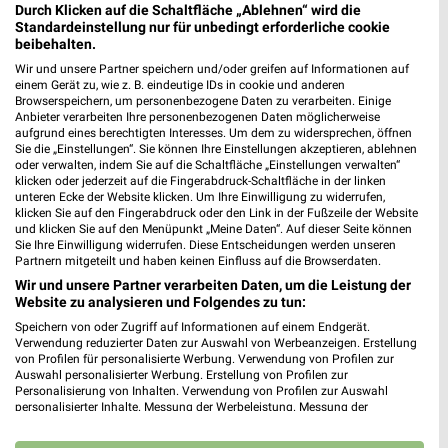
Durch Klicken auf die Schaltfläche „Ablehnen“ wird die
MEDISPORT im MediTower Hilden
Standardeinstellung nur für unbedingt erforderliche cookie
beibehalten.
Bahnhofsallee 20
40721 Hilden
Wir und unsere Partner speichern und/oder greifen auf Informationen auf
❯
einem Gerät zu, wie z. B. eindeutige IDs in cookie und anderen
Heute 08:00 - 20:00 Uhr |
Browserspeichern, um personenbezogene Daten zu verarbeiten. Einige
Geöffnet
Anbieter verarbeiten Ihre personenbezogenen Daten möglicherweise
469,79 km
aufgrund eines berechtigten Interesses. Um dem zu widersprechen, öffnen
Sie die „Einstellungen“. Sie können Ihre Einstellungen akzeptieren, ablehnen
oder verwalten, indem Sie auf die Schaltfläche „Einstellungen verwalten“
klicken oder jederzeit auf die Fingerabdruck-Schaltfläche in der linken
rehashop.de Showroom Düsseldorf
unteren Ecke der Website klicken. Um Ihre Einwilligung zu widerrufen,
klicken Sie auf den Fingerabdruck oder den Link in der Fußzeile der Website
Immermannstraße 15
und klicken Sie auf den Menüpunkt „Meine Daten“. Auf dieser Seite können
40210 Düsseldorf
❯
Sie Ihre Einwilligung widerrufen. Diese Entscheidungen werden unseren
Partnern mitgeteilt und haben keinen Einfluss auf die Browserdaten.
Heute 10:00 - 18:00 Uhr |
Geöffnet
Wir und unsere Partner verarbeiten Daten, um die Leistung der
476,50 km
Website zu analysieren und Folgendes zu tun:
Speichern von oder Zugriff auf Informationen auf einem Endgerät.
Verwendung reduzierter Daten zur Auswahl von Werbeanzeigen. Erstellung
von Profilen für personalisierte Werbung. Verwendung von Profilen zur
St. Remigius Krankenhaus Opladen Leverkusen
Auswahl personalisierter Werbung. Erstellung von Profilen zur
An St. Remigius 26
Personalisierung von Inhalten. Verwendung von Profilen zur Auswahl
❯
51379 Leverkusen
personalisierter Inhalte. Messung der Werbeleistung. Messung der
Performance von Inhalten. Analyse von Zielgruppen durch Statistiken oder
468,62 km
Kombinationen von Daten aus verschiedenen Quellen. Entwicklung und