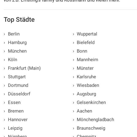
Top Städte
›
Berlin
›
Wuppertal
›
Hamburg
›
Bielefeld
›
München
›
Bonn
›
Köln
›
Mannheim
›
Frankfurt (Main)
›
Münster
›
Stuttgart
›
Karlsruhe
›
Dortmund
›
Wiesbaden
›
Düsseldorf
›
Augsburg
›
Essen
›
Gelsenkirchen
›
Bremen
›
Aachen
›
Hannover
›
Mönchengladbach
›
Leipzig
›
Braunschweig
›
Nürnberg
›
Chemnitz