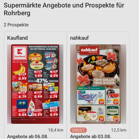
Supermärkte Angebote und Prospekte für
Nicht-IAB-Verarbeitungszwecke:
Rohrberg
Notwendig
2 Prospekte
Performance
Kaufland
nahkauf
Funktional
Werbung
18,4 km
12,5 km
Angebote ab 06.08.
Angebote ab 03.08.