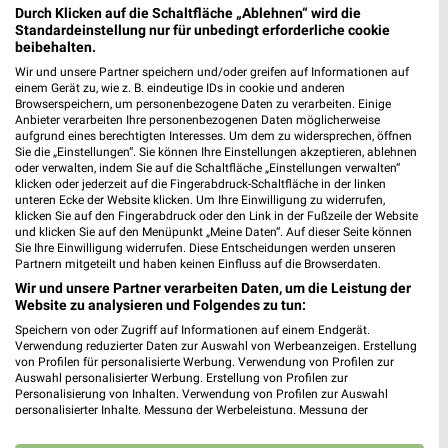
REWE Wittingen
Durch Klicken auf die Schaltfläche „Ablehnen“ wird die
Knesebecker Str. 2-8
Standardeinstellung nur für unbedingt erforderliche cookie
29378 Wittingen
beibehalten.
❯
Wir und unsere Partner speichern und/oder greifen auf Informationen auf
Heute 07:00 - 22:00 Uhr |
Geöffnet
einem Gerät zu, wie z. B. eindeutige IDs in cookie und anderen
Browserspeichern, um personenbezogene Daten zu verarbeiten. Einige
181,43 km • Angebote: 2 Prospekte
Anbieter verarbeiten Ihre personenbezogenen Daten möglicherweise
aufgrund eines berechtigten Interesses. Um dem zu widersprechen, öffnen
Sie die „Einstellungen“. Sie können Ihre Einstellungen akzeptieren, ablehnen
E center Bock-Lühmann Wittingen
oder verwalten, indem Sie auf die Schaltfläche „Einstellungen verwalten“
klicken oder jederzeit auf die Fingerabdruck-Schaltfläche in der linken
Celler Straße 37
unteren Ecke der Website klicken. Um Ihre Einwilligung zu widerrufen,
29378 Wittingen
klicken Sie auf den Fingerabdruck oder den Link in der Fußzeile der Website
❯
und klicken Sie auf den Menüpunkt „Meine Daten“. Auf dieser Seite können
Heute 08:00 - 22:00 Uhr |
Geöffnet
Sie Ihre Einwilligung widerrufen. Diese Entscheidungen werden unseren
Partnern mitgeteilt und haben keinen Einfluss auf die Browserdaten.
183,07 km
Wir und unsere Partner verarbeiten Daten, um die Leistung der
Website zu analysieren und Folgendes zu tun:
Speichern von oder Zugriff auf Informationen auf einem Endgerät.
EDEKA Kalbe/Milde
Verwendung reduzierter Daten zur Auswahl von Werbeanzeigen. Erstellung
Buchenweg 2
von Profilen für personalisierte Werbung. Verwendung von Profilen zur
❯
Auswahl personalisierter Werbung. Erstellung von Profilen zur
39624 Kalbe (Milde)
Personalisierung von Inhalten. Verwendung von Profilen zur Auswahl
personalisierter Inhalte. Messung der Werbeleistung. Messung der
137,79 km
Performance von Inhalten. Analyse von Zielgruppen durch Statistiken oder
Kombinationen von Daten aus verschiedenen Quellen. Entwicklung und