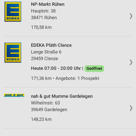
von Inhalten
NP-Markt Rühen
Hauptstr. 38
Verwendung von Profilen zur Auswahl
❯
38471 Rühen
personalisierter Inhalte
170,58 km
Messung der Werbeleistung
Messung der Performance von Inhalten
EDEKA Pläth Clenze
Lange Straße 6
Analyse von Zielgruppen durch Statistiken oder
29459 Clenze
❯
Kombinationen von Daten aus verschiedenen
Quellen
Heute 07:00 - 20:00 Uhr |
Geöffnet
171,36 km • Angebote: 1 Prospekt
Entwicklung und Verbesserung der Angebote
Verwendung reduzierter Daten zur Auswahl von
nah & gut Mumme Gardelegen
Inhalten
Wilhelmstr. 63
IAB-Besonderheiten:
❯
39649 Gardelegen
Verwendung genauer Standortdaten
148,23 km
Geräte anhand von aktiv angeforderten
Informationen identifizieren