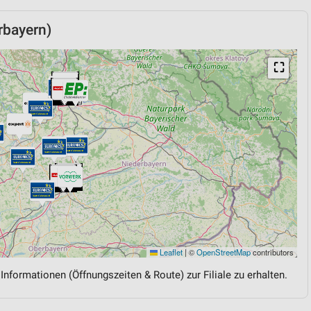
rbayern)
⛶
Leaflet
|
©
OpenStreetMap
contributors
 Informationen (Öffnungszeiten & Route) zur Filiale zu erhalten.