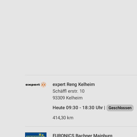
Messung der Performance von Inhalten
Analyse von Zielgruppen durch Statistiken oder Kombinationen 
Quellen
Entwicklung und Verbesserung der Angebote
Verwendung reduzierter Daten zur Auswahl von Inhalten
IAB-Besonderheiten:
Verwendung genauer Standortdaten
Geräte anhand von aktiv angeforderten Informationen identifizie
expert Reng Kelheim
Nicht-IAB-Verarbeitungszwecke:
Schäffl erstr. 10
93309 Kelheim
Notwendig
Heute 09:30 - 18:30 Uhr |
Geschlossen
Performance
414,30 km
Funktional
EURONICS Bachner Mainburg
Werbung