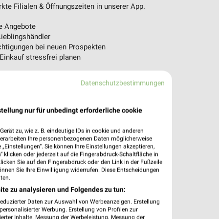
te Filialen & Öffnungszeiten in unserer App.
e Angebote
ieblingshändler
htigungen bei neuen Prospekten
 Einkauf stressfrei planen
 App jetzt laden oder QR-Code scannen.
Datenschutzbestimmungen
tellung nur für unbedingt erforderliche cookie
erät zu, wie z. B. eindeutige IDs in cookie und anderen
verarbeiten Ihre personenbezogenen Daten möglicherweise
„Einstellungen“. Sie können Ihre Einstellungen akzeptieren,
 klicken oder jederzeit auf die Fingerabdruck-Schaltfläche in
klicken Sie auf den Fingerabdruck oder den Link in der Fußzeile
önnen Sie Ihre Einwilligung widerrufen. Diese Entscheidungen
ten.
ite zu analysieren und Folgendes zu tun:
reduzierter Daten zur Auswahl von Werbeanzeigen. Erstellung
ersonalisierter Werbung. Erstellung von Profilen zur
ierter Inhalte. Messung der Werbeleistung. Messung der