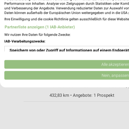
Performance von Inhalten. Analyse von Zielgruppen durch Statistiken oder Kom
und Verbesserung der Angebote. Verwendung reduzierter Daten zur Auswahl von
Daten können außerhalb der Europäischen Union weitergegeben und in die USA 
expert Reng Neustadt
Ihre Einwilligung und die cookie Richtlinie gelten ausschließlich für diese Websit
Donaustr. 17
Partnerliste anzeigen (1 IAB-Anbieter)
93333 Neustadt
Wir nutzen Ihre Daten für folgende Zwecke:
Heute 09:30 - 18:30 Uhr |
Geschlossen
IAB-Verarbeitungszwecke:
428,26 km
Speichern von oder Zugriff auf Informationen auf einem Endgerät
Verwendung reduzierter Daten zur Auswahl von Werbeanzeigen
EURONICS ERHO-Hollnagel Ergoldsbach-
Alle akzeptiere
Gewerbestraße 1
Erstellung von Profilen für personalisierte Werbung
Nein, anpassen
84061 Ergoldsbach-Jellenkofen
Heute 09:00 - 12:00 14:00 - 18:00 Uhr |
Verwendung von Profilen zur Auswahl personalisierter Werbung
432,83 km • Angebote: 1 Prospekt
Erstellung von Profilen zur Personalisierung von Inhalten
Verwendung von Profilen zur Auswahl personalisierter Inhalte
Messung der Werbeleistung