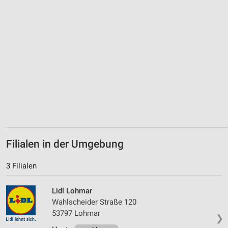
IAB-Besonderheiten:
Verwendung genauer Standortdaten
Geräte anhand von aktiv angeforderten
Informationen identifizieren
Nicht-IAB-Verarbeitungszwecke:
Notwendig
Performance
Funktional
Filialen in der Umgebung
Werbung
3 Filialen
Lidl Lohmar
Wahlscheider Straße 120
53797 Lohmar
❯