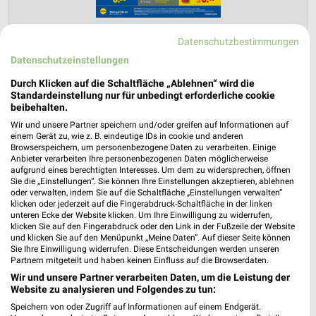
Datenschutzbestimmungen
Datenschutzeinstellungen
Lidl Prospekt für Rösrath ab Mo. den
17.08.
Durch Klicken auf die Schaltfläche „Ablehnen“ wird die
Standardeinstellung nur für unbedingt erforderliche cookie
Gültig von 17. Aug. bis 22. Aug.
beibehalten.
Wir und unsere Partner speichern und/oder greifen auf Informationen auf
📅
Kalendereintrag erstellen
einem Gerät zu, wie z. B. eindeutige IDs in cookie und anderen
Browserspeichern, um personenbezogene Daten zu verarbeiten. Einige
Anbieter verarbeiten Ihre personenbezogenen Daten möglicherweise
aufgrund eines berechtigten Interesses. Um dem zu widersprechen, öffnen
Sie die „Einstellungen“. Sie können Ihre Einstellungen akzeptieren, ablehnen
PROSPEKT BLÄTTERN
oder verwalten, indem Sie auf die Schaltfläche „Einstellungen verwalten“
klicken oder jederzeit auf die Fingerabdruck-Schaltfläche in der linken
unteren Ecke der Website klicken. Um Ihre Einwilligung zu widerrufen,
klicken Sie auf den Fingerabdruck oder den Link in der Fußzeile der Website
und klicken Sie auf den Menüpunkt „Meine Daten“. Auf dieser Seite können
Sie Ihre Einwilligung widerrufen. Diese Entscheidungen werden unseren
ANGEBOTE AB DONNERSTAG
ANGEBOTE AB MONTAG
CLEVER SPA
Partnern mitgeteilt und haben keinen Einfluss auf die Browserdaten.
Wir und unsere Partner verarbeiten Daten, um die Leistung der
Website zu analysieren und Folgendes zu tun:
Speichern von oder Zugriff auf Informationen auf einem Endgerät.