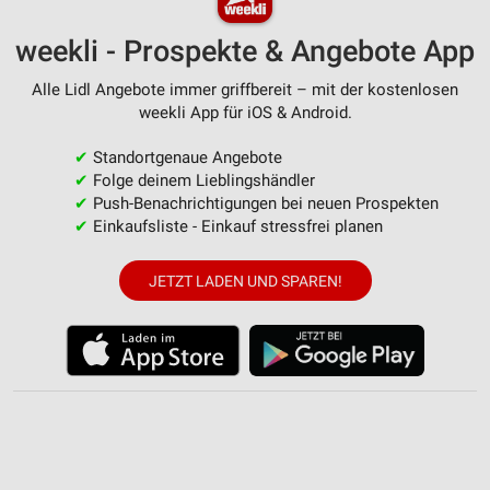
Verwendung von Profilen zur Auswahl
weekli - Prospekte & Angebote App
personalisierter Werbung
Alle Lidl Angebote immer griffbereit – mit der kostenlosen
Erstellung von Profilen zur Personalisierung
weekli App für iOS & Android.
von Inhalten
✔
Standortgenaue Angebote
Verwendung von Profilen zur Auswahl
✔
Folge deinem Lieblingshändler
personalisierter Inhalte
✔
Push-Benachrichtigungen bei neuen Prospekten
✔
Einkaufsliste - Einkauf stressfrei planen
Messung der Werbeleistung
Messung der Performance von Inhalten
JETZT LADEN UND SPAREN!
Analyse von Zielgruppen durch Statistiken oder
Kombinationen von Daten aus verschiedenen
Quellen
Entwicklung und Verbesserung der Angebote
Verwendung reduzierter Daten zur Auswahl von
Inhalten