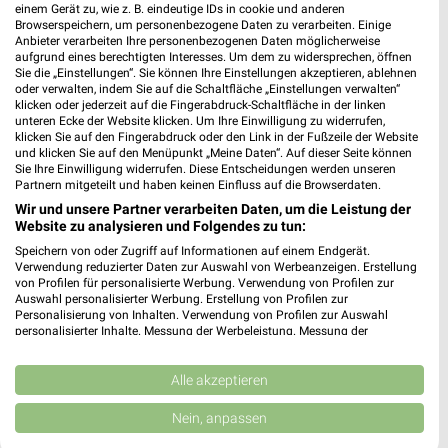
einem Gerät zu, wie z. B. eindeutige IDs in cookie und anderen
Browserspeichern, um personenbezogene Daten zu verarbeiten. Einige
410,71 km • Angebote: 2 Prospekte
Anbieter verarbeiten Ihre personenbezogenen Daten möglicherweise
aufgrund eines berechtigten Interesses. Um dem zu widersprechen, öffnen
Sie die „Einstellungen“. Sie können Ihre Einstellungen akzeptieren, ablehnen
KiK Amorbach
oder verwalten, indem Sie auf die Schaltfläche „Einstellungen verwalten“
klicken oder jederzeit auf die Fingerabdruck-Schaltfläche in der linken
Krummwiese 3
unteren Ecke der Website klicken. Um Ihre Einwilligung zu widerrufen,
63916 Amorbach
klicken Sie auf den Fingerabdruck oder den Link in der Fußzeile der Website
❯
und klicken Sie auf den Menüpunkt „Meine Daten“. Auf dieser Seite können
Heute 09:00 - 19:00 Uhr |
Geöffnet
Sie Ihre Einwilligung widerrufen. Diese Entscheidungen werden unseren
Partnern mitgeteilt und haben keinen Einfluss auf die Browserdaten.
432,80 km • Angebote: 1 Prospekt
Wir und unsere Partner verarbeiten Daten, um die Leistung der
Website zu analysieren und Folgendes zu tun:
Speichern von oder Zugriff auf Informationen auf einem Endgerät.
Adler Mömlingen
Verwendung reduzierter Daten zur Auswahl von Werbeanzeigen. Erstellung
Bahnhofstraße 24
von Profilen für personalisierte Werbung. Verwendung von Profilen zur
❯
63853 Mömlingen
Auswahl personalisierter Werbung. Erstellung von Profilen zur
Personalisierung von Inhalten. Verwendung von Profilen zur Auswahl
423,03 km
personalisierter Inhalte. Messung der Werbeleistung. Messung der
Performance von Inhalten. Analyse von Zielgruppen durch Statistiken oder
Kombinationen von Daten aus verschiedenen Quellen. Entwicklung und
Verbesserung der Angebote. Verwendung reduzierter Daten zur Auswahl
Alle akzeptieren
Takko Fashion Höchst im Odenwald
von Inhalten.
Dusenbacher Straße 56A
Daten können außerhalb der Europäischen Union weitergegeben und in die
Nein, anpassen
USA gesendet werden.
64739 Höchst im Odenwald
❯