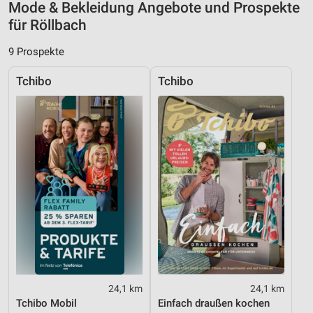
Mode & Bekleidung Angebote und Prospekte
Messung der Werbeleistung
für Röllbach
Messung der Performance von Inhalten
9 Prospekte
Analyse von Zielgruppen durch Statistiken oder
Tchibo
Tchibo
Kombinationen von Daten aus verschiedenen
Quellen
Entwicklung und Verbesserung der Angebote
Verwendung reduzierter Daten zur Auswahl von
Inhalten
IAB-Besonderheiten:
Verwendung genauer Standortdaten
Geräte anhand von aktiv angeforderten
Informationen identifizieren
Nicht-IAB-Verarbeitungszwecke:
24,1 km
24,1 km
Notwendig
Tchibo Mobil
Einfach draußen kochen