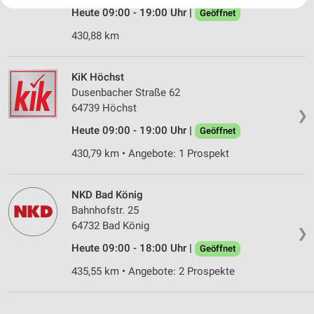
Ihre Einwilligung und die cookie Richtlinie gelten ausschließlich für diese
Website/App.
Heute 09:00 - 19:00 Uhr |
Geöffnet
Partnerliste anzeigen (1 IAB-Anbieter)
430,88 km
Wir nutzen Ihre Daten für folgende Zwecke:
IAB-Verarbeitungszwecke:
KiK Höchst
Speichern von oder Zugriff auf Informationen
Dusenbacher Straße 62
auf einem Endgerät
64739 Höchst
❯
Verwendung reduzierter Daten zur Auswahl von
Heute 09:00 - 19:00 Uhr |
Geöffnet
Werbeanzeigen
430,79 km • Angebote: 1 Prospekt
Erstellung von Profilen für personalisierte
Werbung
NKD Bad König
Verwendung von Profilen zur Auswahl
Bahnhofstr. 25
personalisierter Werbung
64732 Bad König
❯
Heute 09:00 - 18:00 Uhr |
Geöffnet
Erstellung von Profilen zur Personalisierung
von Inhalten
435,55 km • Angebote: 2 Prospekte
Verwendung von Profilen zur Auswahl
personalisierter Inhalte