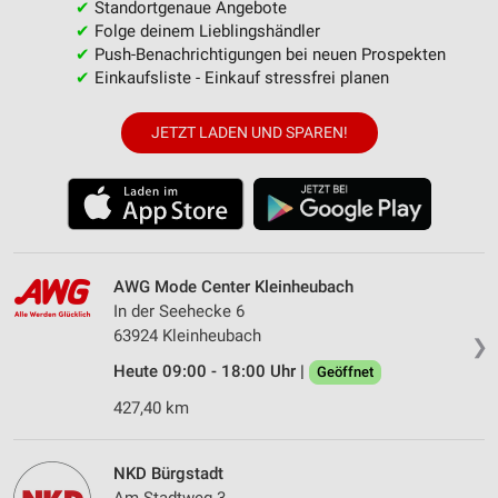
✔
Standortgenaue Angebote
✔
Folge deinem Lieblingshändler
✔
Push-Benachrichtigungen bei neuen Prospekten
✔
Einkaufsliste - Einkauf stressfrei planen
JETZT LADEN UND SPAREN!
AWG Mode Center Kleinheubach
In der Seehecke 6
63924 Kleinheubach
❯
Heute 09:00 - 18:00 Uhr |
Geöffnet
427,40 km
NKD Bürgstadt
Am Stadtweg 3