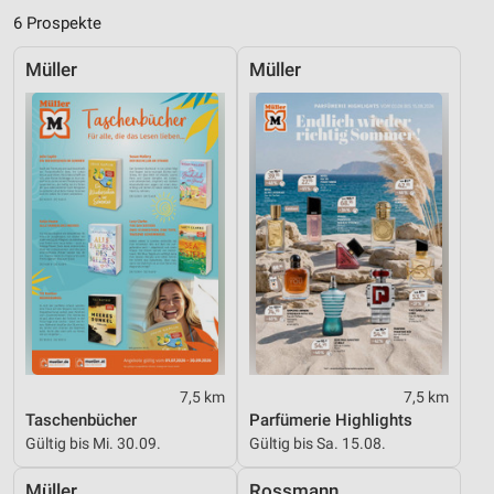
6 Prospekte
Verwendung genauer Standortdaten
Müller
Müller
Geräte anhand von aktiv angeforderten
Informationen identifizieren
Nicht-IAB-Verarbeitungszwecke:
Notwendig
Performance
Funktional
Werbung
7,5 km
7,5 km
Taschenbücher
Parfümerie Highlights
Gültig bis Mi. 30.09.
Gültig bis Sa. 15.08.
Müller
Rossmann