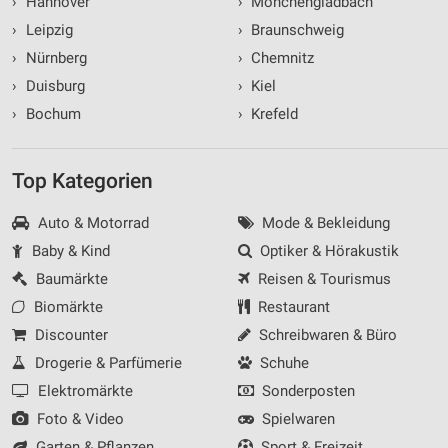
›
Hannover
›
Mönchengladbach
›
Leipzig
›
Braunschweig
›
Nürnberg
›
Chemnitz
›
Duisburg
›
Kiel
›
Bochum
›
Krefeld
Top Kategorien
Auto & Motorrad
Mode & Bekleidung
Baby & Kind
Optiker & Hörakustik
Baumärkte
Reisen & Tourismus
Biomärkte
Restaurant
Discounter
Schreibwaren & Büro
Drogerie & Parfümerie
Schuhe
Elektromärkte
Sonderposten
Foto & Video
Spielwaren
Garten & Pflanzen
Sport & Freizeit