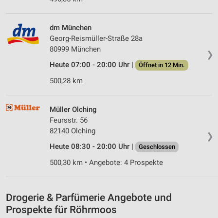
Verwendung von Profilen zur Auswahl
personalisierter Werbung
dm München
Georg-Reismüller-Straße 28a
Erstellung von Profilen zur Personalisierung
von Inhalten
80999 München
❯
Heute 07:00 - 20:00 Uhr |
Öffnet in 12 Min.
Verwendung von Profilen zur Auswahl
personalisierter Inhalte
500,28 km
Messung der Werbeleistung
Müller Olching
Messung der Performance von Inhalten
Feursstr. 56
82140 Olching
❯
Analyse von Zielgruppen durch Statistiken oder
Kombinationen von Daten aus verschiedenen
Heute 08:30 - 20:00 Uhr |
Geschlossen
Quellen
500,30 km • Angebote: 4 Prospekte
Entwicklung und Verbesserung der Angebote
Verwendung reduzierter Daten zur Auswahl von
Drogerie & Parfümerie Angebote und
Inhalten
Prospekte für Röhrmoos
IAB-Besonderheiten: