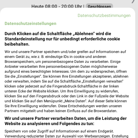
Heute 08:00 - 20:00 Uhr |
Geschlossen
Datenschutzbestimmungen
498,11 km
Datenschutzeinstellungen
Durch Klicken auf die Schaltfläche „Ablehnen“ wird die
dm Eching
Standardeinstellung nur für unbedingt erforderliche cookie
Dieselstraße 35
beibehalten.
85386 Eching
❯
Wir und unsere Partner speichern und/oder greifen auf Informationen auf
einem Gerät zu, wie z. B. eindeutige IDs in cookie und anderen
Heute 07:30 - 20:00 Uhr |
Öffnet in 42 Min.
Browserspeichern, um personenbezogene Daten zu verarbeiten. Einige
Anbieter verarbeiten Ihre personenbezogenen Daten möglicherweise
484,26 km
aufgrund eines berechtigten Interesses. Um dem zu widersprechen, öffnen
Sie die „Einstellungen“. Sie können Ihre Einstellungen akzeptieren, ablehnen
oder verwalten, indem Sie auf die Schaltfläche „Einstellungen verwalten“
Rossmann Neufahrn
klicken oder jederzeit auf die Fingerabdruck-Schaltfläche in der linken
unteren Ecke der Website klicken. Um Ihre Einwilligung zu widerrufen,
Philipp-Reis-Str. 2 c
klicken Sie auf den Fingerabdruck oder den Link in der Fußzeile der Website
85375 Neufahrn
und klicken Sie auf den Menüpunkt „Meine Daten“. Auf dieser Seite können
❯
Sie Ihre Einwilligung widerrufen. Diese Entscheidungen werden unseren
Heute 08:00 - 20:00 Uhr |
Geschlossen
Partnern mitgeteilt und haben keinen Einfluss auf die Browserdaten.
Wir und unsere Partner verarbeiten Daten, um die Leistung der
484,12 km • Angebote: 2 Prospekte
Website zu analysieren und Folgendes zu tun:
Speichern von oder Zugriff auf Informationen auf einem Endgerät.
Verwendung reduzierter Daten zur Auswahl von Werbeanzeigen. Erstellung