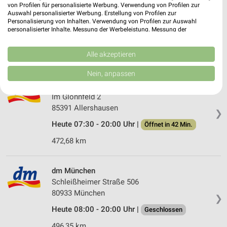
Rossmann Allershausen
von Profilen für personalisierte Werbung. Verwendung von Profilen zur
Bürgermeister-Neumeyr-Str. 2
Auswahl personalisierter Werbung. Erstellung von Profilen zur
Personalisierung von Inhalten. Verwendung von Profilen zur Auswahl
85391 Allershausen
❯
personalisierter Inhalte. Messung der Werbeleistung. Messung der
Performance von Inhalten. Analyse von Zielgruppen durch Statistiken oder
Heute 07:30 - 20:00 Uhr |
Öffnet in 42 Min.
Kombinationen von Daten aus verschiedenen Quellen. Entwicklung und
Verbesserung der Angebote. Verwendung reduzierter Daten zur Auswahl
Alle akzeptieren
472,83 km • Angebote: 2 Prospekte
von Inhalten.
Daten können außerhalb der Europäischen Union weitergegeben und in die
Nein, anpassen
USA gesendet werden.
dm Allershausen
Ihre Einwilligung und die cookie Richtlinie gelten ausschließlich für diese
Im Glonnfeld 2
Website/App.
85391 Allershausen
Partnerliste anzeigen (1 IAB-Anbieter)
❯
Heute 07:30 - 20:00 Uhr |
Wir nutzen Ihre Daten für folgende Zwecke:
Öffnet in 42 Min.
IAB-Verarbeitungszwecke:
472,68 km
Speichern von oder Zugriff auf Informationen
auf einem Endgerät
dm München
Verwendung reduzierter Daten zur Auswahl von
Schleißheimer Straße 506
Werbeanzeigen
80933 München
❯
Heute 08:00 - 20:00 Uhr |
Geschlossen
Erstellung von Profilen für personalisierte
Werbung
496,35 km