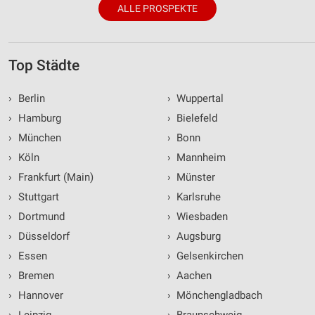
ALLE PROSPEKTE
Top Städte
›
Berlin
›
Wuppertal
›
Hamburg
›
Bielefeld
›
München
›
Bonn
›
Köln
›
Mannheim
›
Frankfurt (Main)
›
Münster
›
Stuttgart
›
Karlsruhe
›
Dortmund
›
Wiesbaden
›
Düsseldorf
›
Augsburg
›
Essen
›
Gelsenkirchen
›
Bremen
›
Aachen
›
Hannover
›
Mönchengladbach
›
Leipzig
›
Braunschweig