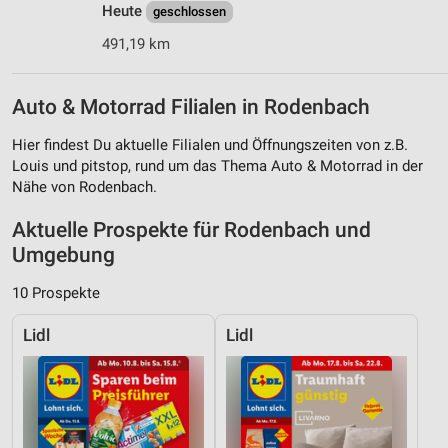
Heute
geschlossen
Partnerliste anzeigen (1 IAB-Anbieter)
491,19 km
Wir nutzen Ihre Daten für folgende Zwecke:
IAB-Verarbeitungszwecke:
Auto & Motorrad Filialen in Rodenbach
Speichern von oder Zugriff auf Informationen
auf einem Endgerät
Hier findest Du aktuelle Filialen und Öffnungszeiten von z.B.
Verwendung reduzierter Daten zur Auswahl von
Louis und pitstop, rund um das Thema Auto & Motorrad in der
Werbeanzeigen
Nähe von Rodenbach.
Erstellung von Profilen für personalisierte
Aktuelle Prospekte für Rodenbach und
Werbung
Umgebung
Verwendung von Profilen zur Auswahl
10 Prospekte
personalisierter Werbung
Lidl
Lidl
Erstellung von Profilen zur Personalisierung
von Inhalten
Verwendung von Profilen zur Auswahl
personalisierter Inhalte