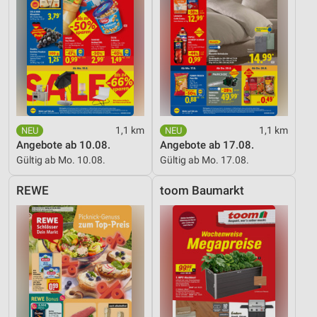
Messung der Werbeleistung
Messung der Performance von Inhalten
Analyse von Zielgruppen durch Statistiken oder
Kombinationen von Daten aus verschiedenen
Quellen
Entwicklung und Verbesserung der Angebote
1,1 km
1,1 km
Angebote ab 10.08.
Angebote ab 17.08.
Verwendung reduzierter Daten zur Auswahl von
Inhalten
Gültig ab Mo. 10.08.
Gültig ab Mo. 17.08.
IAB-Besonderheiten:
REWE
toom Baumarkt
Verwendung genauer Standortdaten
Geräte anhand von aktiv angeforderten
Informationen identifizieren
Nicht-IAB-Verarbeitungszwecke:
Notwendig