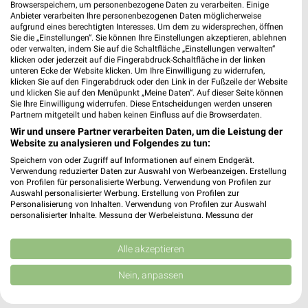
Browserspeichern, um personenbezogene Daten zu verarbeiten. Einige
Anbieter verarbeiten Ihre personenbezogenen Daten möglicherweise
A.T.U Grünstadt
aufgrund eines berechtigten Interesses. Um dem zu widersprechen, öffnen
Kirchheimer Straße 102
Sie die „Einstellungen“. Sie können Ihre Einstellungen akzeptieren, ablehnen
67269 Grünstadt
oder verwalten, indem Sie auf die Schaltfläche „Einstellungen verwalten“
❯
klicken oder jederzeit auf die Fingerabdruck-Schaltfläche in der linken
Heute
geschlossen
unteren Ecke der Website klicken. Um Ihre Einwilligung zu widerrufen,
klicken Sie auf den Fingerabdruck oder den Link in der Fußzeile der Website
492,06 km
und klicken Sie auf den Menüpunkt „Meine Daten“. Auf dieser Seite können
Sie Ihre Einwilligung widerrufen. Diese Entscheidungen werden unseren
Partnern mitgeteilt und haben keinen Einfluss auf die Browserdaten.
Wir und unsere Partner verarbeiten Daten, um die Leistung der
Autohaus Schläfer Grünstadt
Website zu analysieren und Folgendes zu tun:
Obersülzer Straße 35
Speichern von oder Zugriff auf Informationen auf einem Endgerät.
67269 Grünstadt
❯
Verwendung reduzierter Daten zur Auswahl von Werbeanzeigen. Erstellung
von Profilen für personalisierte Werbung. Verwendung von Profilen zur
Heute
geschlossen
Auswahl personalisierter Werbung. Erstellung von Profilen zur
Personalisierung von Inhalten. Verwendung von Profilen zur Auswahl
491,32 km
personalisierter Inhalte. Messung der Werbeleistung. Messung der
Performance von Inhalten. Analyse von Zielgruppen durch Statistiken oder
Kombinationen von Daten aus verschiedenen Quellen. Entwicklung und
Autohaus Christmann | Peugeot Vertragspartner
Verbesserung der Angebote. Verwendung reduzierter Daten zur Auswahl
Alle akzeptieren
von Inhalten.
Grünstadt
Daten können außerhalb der Europäischen Union weitergegeben und in die
Nein, anpassen
Ferdinand-Porsche-Str. 6
USA gesendet werden.
❯
67269 Grünstadt
Ihre Einwilligung und die cookie Richtlinie gelten ausschließlich für diese
Website/App.