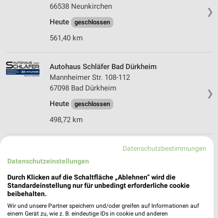
66538 Neunkirchen
❯
Heute
geschlossen
561,40 km
Autohaus Schläfer Bad Dürkheim
Mannheimer Str. 108-112
67098 Bad Dürkheim
❯
Heute
geschlossen
498,72 km
Rittersbacher-Gruppe Grünstadt
Datenschutzbestimmungen
Kirchheimer Str. 59
Datenschutzeinstellungen
67269 Grünstadt
❯
Durch Klicken auf die Schaltfläche „Ablehnen“ wird die
Heute
Standardeinstellung nur für unbedingt erforderliche cookie
geschlossen
beibehalten.
492,03 km
Wir und unsere Partner speichern und/oder greifen auf Informationen auf
einem Gerät zu, wie z. B. eindeutige IDs in cookie und anderen