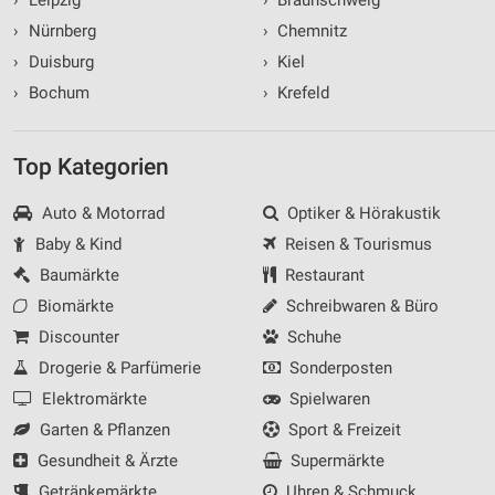
›
Nürnberg
›
Chemnitz
›
Duisburg
›
Kiel
›
Bochum
›
Krefeld
Top Kategorien
Auto & Motorrad
Optiker & Hörakustik
Baby & Kind
Reisen & Tourismus
Baumärkte
Restaurant
Biomärkte
Schreibwaren & Büro
Discounter
Schuhe
Drogerie & Parfümerie
Sonderposten
Elektromärkte
Spielwaren
Garten & Pflanzen
Sport & Freizeit
Gesundheit & Ärzte
Supermärkte
Getränkemärkte
Uhren & Schmuck