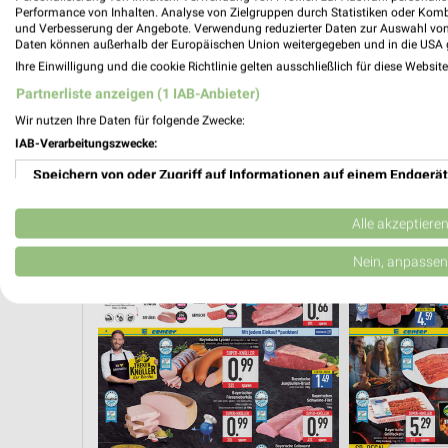
Performance von Inhalten. Analyse von Zielgruppen durch Statistiken oder Kom
und Verbesserung der Angebote. Verwendung reduzierter Daten zur Auswahl von
Daten können außerhalb der Europäischen Union weitergegeben und in die USA 
Ihre Einwilligung und die cookie Richtlinie gelten ausschließlich für diese Websit
Partnerliste anzeigen (1 IAB-Anbieter)
Wir nutzen Ihre Daten für folgende Zwecke:
IAB-Verarbeitungszwecke:
Speichern von oder Zugriff auf Informationen auf einem Endgerät
Verwendung reduzierter Daten zur Auswahl von Werbeanzeigen
Alle akzeptiere
FLEISCH & WURST
GETRÄNKE
OBST & GEMÜSE
Erstellung von Profilen für personalisierte Werbung
Nein, anpassen
Verwendung von Profilen zur Auswahl personalisierter Werbung
Erstellung von Profilen zur Personalisierung von Inhalten
Verwendung von Profilen zur Auswahl personalisierter Inhalte
Messung der Werbeleistung