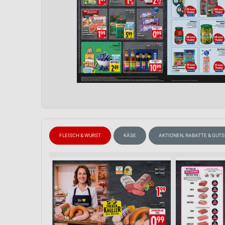
FLEISCH & WURST
KÄSE
AKTIONEN, RABATTE & GUT