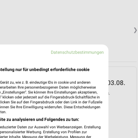
❯
Datenschutzbestimmungen
tellung nur für unbedingt erforderliche cookie
EDEKA Prospekt für
Rimsting ab Mo. den 03.08.
erät zu, wie z. B. eindeutige IDs in cookie und anderen
verarbeiten Ihre personenbezogenen Daten möglicherweise
„Einstellungen“. Sie können Ihre Einstellungen akzeptieren,
Gültig von 03. Aug. bis 08. Aug.
 klicken oder jederzeit auf die Fingerabdruck-Schaltfläche in
klicken Sie auf den Fingerabdruck oder den Link in der Fußzeile
📅
Kalendereintrag erstellen
önnen Sie Ihre Einwilligung widerrufen. Diese Entscheidungen
ten.
ite zu analysieren und Folgendes zu tun:
❯
reduzierter Daten zur Auswahl von Werbeanzeigen. Erstellung
PROSPEKT BLÄTTERN
ersonalisierter Werbung. Erstellung von Profilen zur
ierter Inhalte. Messung der Werbeleistung. Messung der