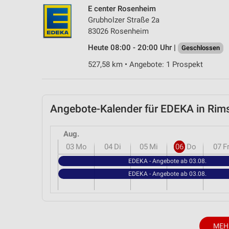
E center Rosenheim
Grubholzer Straße 2a
83026 Rosenheim
Heute 08:00 - 20:00 Uhr |
Geschlossen
527,58 km • Angebote: 1 Prospekt
Angebote-Kalender für EDEKA in Ri
Aug.
03
Mo
04
Di
05
Mi
06
Do
07
F
EDEKA - Angebote ab 03.08.
EDEKA - Angebote ab 03.08.
MEH