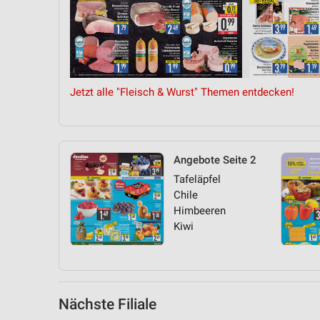
Messung der Performance von Inhalten
Analyse von Zielgruppen durch Statistiken oder Kombinationen 
Quellen
Entwicklung und Verbesserung der Angebote
Jetzt alle "Fleisch & Wurst" Themen entdecken!
Verwendung reduzierter Daten zur Auswahl von Inhalten
IAB-Besonderheiten:
Verwendung genauer Standortdaten
Angebote Seite 2
Tafeläpfel
Geräte anhand von aktiv angeforderten Informationen identifizie
Chile
Nicht-IAB-Verarbeitungszwecke:
Himbeeren
Kiwi
Notwendig
Performance
Funktional
Nächste Filiale
Werbung