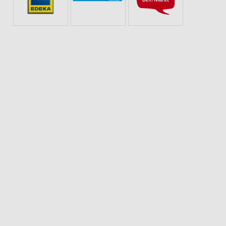
PIZZA
OBST & GEMÜSE
EISCREME
SCHOKOLADE & SÜSSIGKEITEN