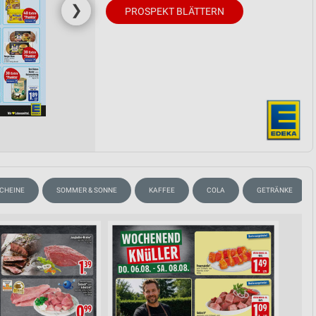
❯
PROSPEKT BLÄTTERN
SCHEINE
SOMMER & SONNE
KAFFEE
COLA
GETRÄNKE