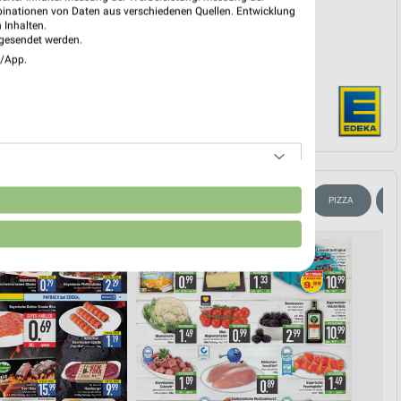
binationen von Daten aus verschiedenen Quellen. Entwicklung
 Inhalten.
gesendet werden.
e/App.
n
SOMMER & SONNE
WEIN
KÄSE
KAFFEE
PIZZA
E