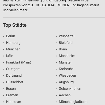
Baumärkte in Rheinsberg und Umgebung. Blättere in den
Prospekten von z.B. HKL BAUMASCHINEN und hagebaumarkt
und vielen mehr.
Top Städte
›
Berlin
›
Wuppertal
›
Hamburg
›
Bielefeld
›
München
›
Bonn
›
Köln
›
Mannheim
›
Frankfurt (Main)
›
Münster
›
Stuttgart
›
Karlsruhe
›
Dortmund
›
Wiesbaden
›
Düsseldorf
›
Augsburg
›
Essen
›
Gelsenkirchen
›
Bremen
›
Aachen
›
Hannover
›
Mönchengladbach