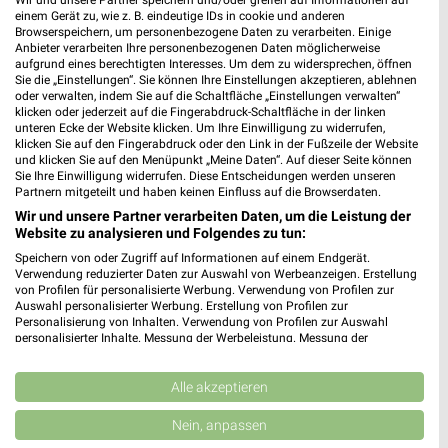
Wir und unsere Partner speichern und/oder greifen auf Informationen auf
team baucenter Waren
einem Gerät zu, wie z. B. eindeutige IDs in cookie und anderen
Friedr.-Wilh.-Raiffeisen-Straße 3
Browserspeichern, um personenbezogene Daten zu verarbeiten. Einige
Anbieter verarbeiten Ihre personenbezogenen Daten möglicherweise
17192 Waren
❯
aufgrund eines berechtigten Interesses. Um dem zu widersprechen, öffnen
Sie die „Einstellungen“. Sie können Ihre Einstellungen akzeptieren, ablehnen
Heute 06:30 - 18:00 Uhr |
Öffnet in 59 Min.
oder verwalten, indem Sie auf die Schaltfläche „Einstellungen verwalten“
klicken oder jederzeit auf die Fingerabdruck-Schaltfläche in der linken
120,47 km
unteren Ecke der Website klicken. Um Ihre Einwilligung zu widerrufen,
klicken Sie auf den Fingerabdruck oder den Link in der Fußzeile der Website
und klicken Sie auf den Menüpunkt „Meine Daten“. Auf dieser Seite können
Sie Ihre Einwilligung widerrufen. Diese Entscheidungen werden unseren
hagebaumarkt Pritzwalk
Partnern mitgeteilt und haben keinen Einfluss auf die Browserdaten.
Rostocker Str. 1
Wir und unsere Partner verarbeiten Daten, um die Leistung der
16928 Pritzwalk
❯
Website zu analysieren und Folgendes zu tun:
Heute 09:00 - 19:00 Uhr |
Geschlossen
Speichern von oder Zugriff auf Informationen auf einem Endgerät.
Verwendung reduzierter Daten zur Auswahl von Werbeanzeigen. Erstellung
109,05 km
von Profilen für personalisierte Werbung. Verwendung von Profilen zur
Auswahl personalisierter Werbung. Erstellung von Profilen zur
Personalisierung von Inhalten. Verwendung von Profilen zur Auswahl
personalisierter Inhalte. Messung der Werbeleistung. Messung der
hagebaumarkt Waren/Müritz GmbH & Co. KG
Performance von Inhalten. Analyse von Zielgruppen durch Statistiken oder
Warendorferstraße 10
Kombinationen von Daten aus verschiedenen Quellen. Entwicklung und
Verbesserung der Angebote. Verwendung reduzierter Daten zur Auswahl
Alle akzeptieren
17192 Waren
❯
von Inhalten.
Daten können außerhalb der Europäischen Union weitergegeben und in die
Heute 08:00 - 20:00 Uhr |
Geschlossen
Nein, anpassen
USA gesendet werden.