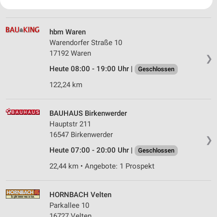
122,18 km • Angebote: 1 Prospekt
Ihre Einwilligung und die cookie Richtlinie gelten ausschließlich für diese
Website/App.
Partnerliste anzeigen (1 IAB-Anbieter)
hbm Waren
Wir nutzen Ihre Daten für folgende Zwecke:
Warendorfer Straße 10
IAB-Verarbeitungszwecke:
17192 Waren
❯
Speichern von oder Zugriff auf Informationen
Heute 08:00 - 19:00 Uhr |
Geschlossen
auf einem Endgerät
122,24 km
Verwendung reduzierter Daten zur Auswahl von
Werbeanzeigen
BAUHAUS Birkenwerder
Erstellung von Profilen für personalisierte
Hauptstr 211
Werbung
16547 Birkenwerder
❯
Verwendung von Profilen zur Auswahl
Heute 07:00 - 20:00 Uhr |
Geschlossen
personalisierter Werbung
22,44 km • Angebote: 1 Prospekt
Erstellung von Profilen zur Personalisierung
von Inhalten
HORNBACH Velten
Verwendung von Profilen zur Auswahl
Parkallee 10
personalisierter Inhalte
16727 Velten