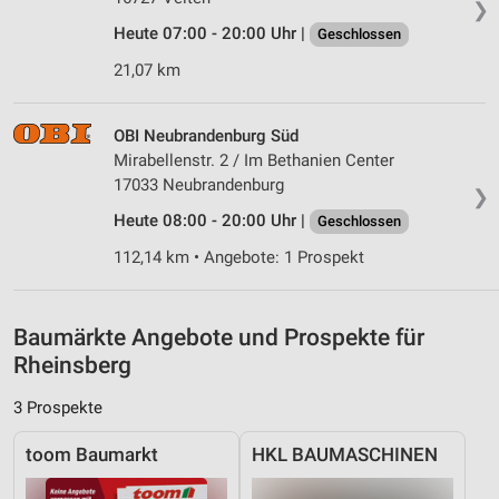
❯
Heute 07:00 - 20:00 Uhr |
Messung der Werbeleistung
Geschlossen
21,07 km
Messung der Performance von Inhalten
Analyse von Zielgruppen durch Statistiken oder
OBI Neubrandenburg Süd
Kombinationen von Daten aus verschiedenen
Mirabellenstr. 2 / Im Bethanien Center
Quellen
17033 Neubrandenburg
❯
Entwicklung und Verbesserung der Angebote
Heute 08:00 - 20:00 Uhr |
Geschlossen
Verwendung reduzierter Daten zur Auswahl von
112,14 km • Angebote: 1 Prospekt
Inhalten
IAB-Besonderheiten:
Baumärkte Angebote und Prospekte für
Verwendung genauer Standortdaten
Rheinsberg
Geräte anhand von aktiv angeforderten
3 Prospekte
Informationen identifizieren
Nicht-IAB-Verarbeitungszwecke:
toom Baumarkt
HKL BAUMASCHINEN
Notwendig