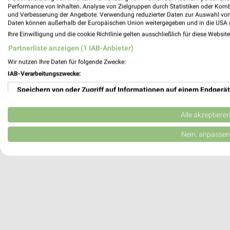
Performance von Inhalten. Analyse von Zielgruppen durch Statistiken oder Kom
und Verbesserung der Angebote. Verwendung reduzierter Daten zur Auswahl von
Daten können außerhalb der Europäischen Union weitergegeben und in die USA 
Borchers Hotel & Restaurant Dörpen
Ihre Einwilligung und die cookie Richtlinie gelten ausschließlich für diese Websit
Neudörpener Straße 48-52
Partnerliste anzeigen (1 IAB-Anbieter)
26892 Dörpen
Wir nutzen Ihre Daten für folgende Zwecke:
410,91 km
IAB-Verarbeitungszwecke:
Speichern von oder Zugriff auf Informationen auf einem Endgerät
Reiseflotte Emsland Papenburg
Erste Wiek links 133
Verwendung reduzierter Daten zur Auswahl von Werbeanzeigen
Alle akzeptiere
26871 Papenburg
Erstellung von Profilen für personalisierte Werbung
Nein, anpassen
402,99 km
Verwendung von Profilen zur Auswahl personalisierter Werbung
Erstellung von Profilen zur Personalisierung von Inhalten
Verwendung von Profilen zur Auswahl personalisierter Inhalte
Messung der Werbeleistung