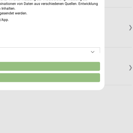
binationen von Daten aus verschiedenen Quellen. Entwicklung
 Inhalten.
gesendet werden.
e/App.
❯
n
❯