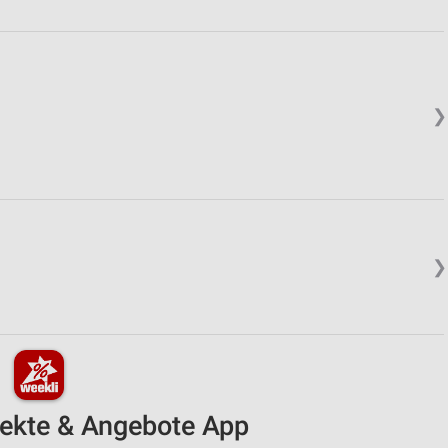
❯
❯
pekte & Angebote App