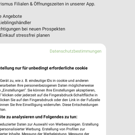
ismus Filialen & Öffnungszeiten in unserer App.
e Angebote
ieblingshändler
htigungen bei neuen Prospekten
 Einkauf stressfrei planen
 App jetzt laden oder QR-Code scannen.
Datenschutzbestimmungen
tellung nur für unbedingt erforderliche cookie
erät zu, wie z. B. eindeutige IDs in cookie und anderen
verarbeiten Ihre personenbezogenen Daten möglicherweise
„Einstellungen“. Sie können Ihre Einstellungen akzeptieren,
 klicken oder jederzeit auf die Fingerabdruck-Schaltfläche in
klicken Sie auf den Fingerabdruck oder den Link in der Fußzeile
önnen Sie Ihre Einwilligung widerrufen. Diese Entscheidungen
ten.
ite zu analysieren und Folgendes zu tun:
reduzierter Daten zur Auswahl von Werbeanzeigen. Erstellung
ersonalisierter Werbung. Erstellung von Profilen zur
ierter Inhalte. Messung der Werbeleistung. Messung der