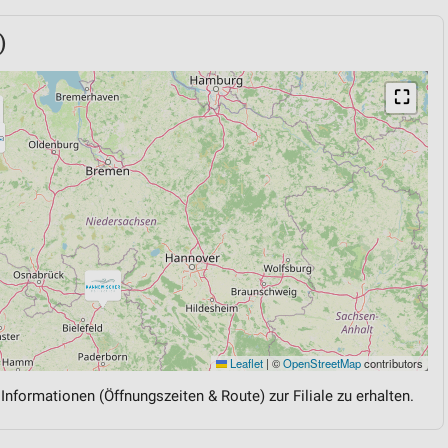
)
⛶
Leaflet
|
©
OpenStreetMap
contributors
 Informationen (Öffnungszeiten & Route) zur Filiale zu erhalten.