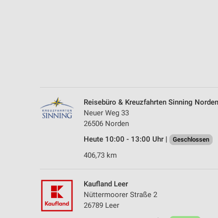
Messung der Performance von Inhalten
Analyse von Zielgruppen durch Statistiken oder Kombinationen 
Quellen
Entwicklung und Verbesserung der Angebote
Verwendung reduzierter Daten zur Auswahl von Inhalten
IAB-Besonderheiten:
Reisebüro & Kreuzfahrten Sinning Norde
Verwendung genauer Standortdaten
Neuer Weg 33
26506 Norden
Geräte anhand von aktiv angeforderten Informationen identifizie
Heute 10:00 - 13:00 Uhr |
Geschlossen
Nicht-IAB-Verarbeitungszwecke:
406,73 km
Notwendig
Performance
Kaufland Leer
Nüttermoorer Straße 2
Funktional
26789 Leer
Werbung