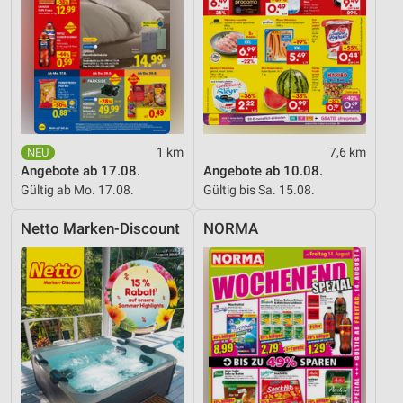
Messung der Werbeleistung
Messung der Performance von Inhalten
Analyse von Zielgruppen durch Statistiken oder
Kombinationen von Daten aus verschiedenen
Quellen
1 km
7,6 km
Entwicklung und Verbesserung der Angebote
Angebote ab 17.08.
Angebote ab 10.08.
Gültig ab Mo. 17.08.
Gültig bis Sa. 15.08.
Verwendung reduzierter Daten zur Auswahl von
Inhalten
Netto Marken-Discount
NORMA
IAB-Besonderheiten:
Verwendung genauer Standortdaten
Geräte anhand von aktiv angeforderten
Informationen identifizieren
Nicht-IAB-Verarbeitungszwecke:
Notwendig