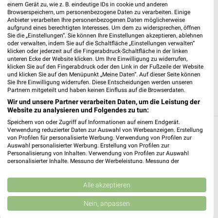
Heute 07:00 - 21:00 Uhr |
Geöffnet
einem Gerät zu, wie z. B. eindeutige IDs in cookie und anderen
Browserspeichern, um personenbezogene Daten zu verarbeiten. Einige
530,92 km • Angebote: 3 Prospekte
Anbieter verarbeiten Ihre personenbezogenen Daten möglicherweise
aufgrund eines berechtigten Interesses. Um dem zu widersprechen, öffnen
Sie die „Einstellungen“. Sie können Ihre Einstellungen akzeptieren, ablehnen
oder verwalten, indem Sie auf die Schaltfläche „Einstellungen verwalten“
ALDI SÜD Morbach
klicken oder jederzeit auf die Fingerabdruck-Schaltfläche in der linken
Bremerwiese 4
unteren Ecke der Website klicken. Um Ihre Einwilligung zu widerrufen,
klicken Sie auf den Fingerabdruck oder den Link in der Fußzeile der Website
54497 Morbach
❯
und klicken Sie auf den Menüpunkt „Meine Daten“. Auf dieser Seite können
Sie Ihre Einwilligung widerrufen. Diese Entscheidungen werden unseren
Heute 08:00 - 20:00 Uhr |
Geöffnet
Partnern mitgeteilt und haben keinen Einfluss auf die Browserdaten.
531,14 km • Angebote: 6 Prospekte
Wir und unsere Partner verarbeiten Daten, um die Leistung der
Website zu analysieren und Folgendes zu tun:
Speichern von oder Zugriff auf Informationen auf einem Endgerät.
Verwendung reduzierter Daten zur Auswahl von Werbeanzeigen. Erstellung
Discounter Angebote und Prospekte für
von Profilen für personalisierte Werbung. Verwendung von Profilen zur
Auswahl personalisierter Werbung. Erstellung von Profilen zur
Rhaunen
Personalisierung von Inhalten. Verwendung von Profilen zur Auswahl
personalisierter Inhalte. Messung der Werbeleistung. Messung der
13 Prospekte
Performance von Inhalten. Analyse von Zielgruppen durch Statistiken oder
Kombinationen von Daten aus verschiedenen Quellen. Entwicklung und
Verbesserung der Angebote. Verwendung reduzierter Daten zur Auswahl
Alle akzeptieren
PENNY
Lidl
von Inhalten.
Daten können außerhalb der Europäischen Union weitergegeben und in die
Nein, anpassen
USA gesendet werden.