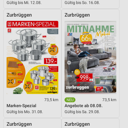
Gültig bis Mi. 12.08.
Gültig bis So. 16.08.
Verwendung von Profilen zur Auswahl
personalisierter Werbung
Zurbrüggen
Zurbrüggen
Erstellung von Profilen zur Personalisierung
von Inhalten
Verwendung von Profilen zur Auswahl
personalisierter Inhalte
Messung der Werbeleistung
Messung der Performance von Inhalten
Analyse von Zielgruppen durch Statistiken oder
Kombinationen von Daten aus verschiedenen
Quellen
73,5 km
73,5 km
Entwicklung und Verbesserung der Angebote
Marken-Spezial
Angebote ab 08.08.
Gültig bis Mo. 31.08.
Gültig bis Sa. 29.08.
Verwendung reduzierter Daten zur Auswahl von
Inhalten
Zurbrüggen
Zurbrüggen
IAB-Besonderheiten: