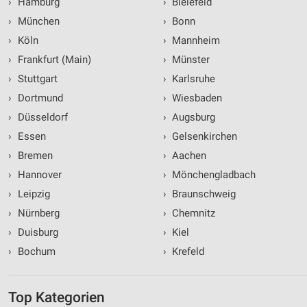
›
Hamburg
›
Bielefeld
›
München
›
Bonn
›
Köln
›
Mannheim
›
Frankfurt (Main)
›
Münster
›
Stuttgart
›
Karlsruhe
›
Dortmund
›
Wiesbaden
›
Düsseldorf
›
Augsburg
›
Essen
›
Gelsenkirchen
›
Bremen
›
Aachen
›
Hannover
›
Mönchengladbach
›
Leipzig
›
Braunschweig
›
Nürnberg
›
Chemnitz
›
Duisburg
›
Kiel
›
Bochum
›
Krefeld
Top Kategorien