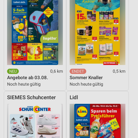
0,6 km
0,5 km
Angebote ab 03.08.
Sommer Knaller
Noch heute gültig
Noch heute gültig
SIEMES Schuhcenter
Lidl