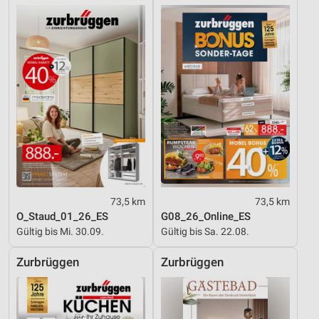
Verwendung genauer Standortdaten
Geräte anhand von aktiv angeforderten
Informationen identifizieren
Nicht-IAB-Verarbeitungszwecke:
Notwendig
Performance
Funktional
Werbung
73,5 km
73,5 km
O_Staud_01_26_ES
G08_26_Online_ES
Gültig bis Mi. 30.09.
Gültig bis Sa. 22.08.
Zurbrüggen
Zurbrüggen