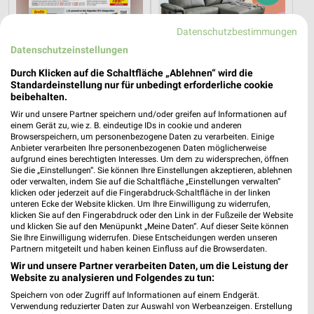
Datenschutzbestimmungen
Datenschutzeinstellungen
15,9 km
32,4 km
Durch Klicken auf die Schaltfläche „Ablehnen“ wird die
Angebote ab 08.08.
Hot Sommer Sale
Standardeinstellung nur für unbedingt erforderliche cookie
beibehalten.
Gültig bis Fr. 14.08.
Gültig bis Sa. 29.08.
Wir und unsere Partner speichern und/oder greifen auf Informationen auf
einem Gerät zu, wie z. B. eindeutige IDs in cookie und anderen
Zurbrüggen
Opti Wohnwelt
Browserspeichern, um personenbezogene Daten zu verarbeiten. Einige
Anbieter verarbeiten Ihre personenbezogenen Daten möglicherweise
aufgrund eines berechtigten Interesses. Um dem zu widersprechen, öffnen
Sie die „Einstellungen“. Sie können Ihre Einstellungen akzeptieren, ablehnen
oder verwalten, indem Sie auf die Schaltfläche „Einstellungen verwalten“
klicken oder jederzeit auf die Fingerabdruck-Schaltfläche in der linken
unteren Ecke der Website klicken. Um Ihre Einwilligung zu widerrufen,
klicken Sie auf den Fingerabdruck oder den Link in der Fußzeile der Website
und klicken Sie auf den Menüpunkt „Meine Daten“. Auf dieser Seite können
Sie Ihre Einwilligung widerrufen. Diese Entscheidungen werden unseren
Partnern mitgeteilt und haben keinen Einfluss auf die Browserdaten.
Wir und unsere Partner verarbeiten Daten, um die Leistung der
Website zu analysieren und Folgendes zu tun:
Speichern von oder Zugriff auf Informationen auf einem Endgerät.
Verwendung reduzierter Daten zur Auswahl von Werbeanzeigen. Erstellung