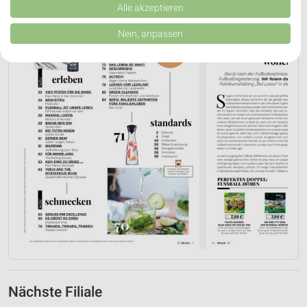
Verbesserung der Angebote. Verwendung reduzierter Daten zur Auswahl
Alle akzeptieren
von Inhalten.
Daten können außerhalb der Europäischen Union weitergegeben und in die
Nein, anpassen
USA gesendet werden.
Ihre Einwilligung und die cookie Richtlinie gelten ausschließlich für diese
Website/App.
Partnerliste anzeigen (1 IAB-Anbieter)
Wir nutzen Ihre Daten für folgende Zwecke:
IAB-Verarbeitungszwecke:
Speichern von oder Zugriff auf Informationen
auf einem Endgerät
Verwendung reduzierter Daten zur Auswahl von
Werbeanzeigen
Erstellung von Profilen für personalisierte
Werbung
Verwendung von Profilen zur Auswahl
personalisierter Werbung
Nächste Filiale
Erstellung von Profilen zur Personalisierung