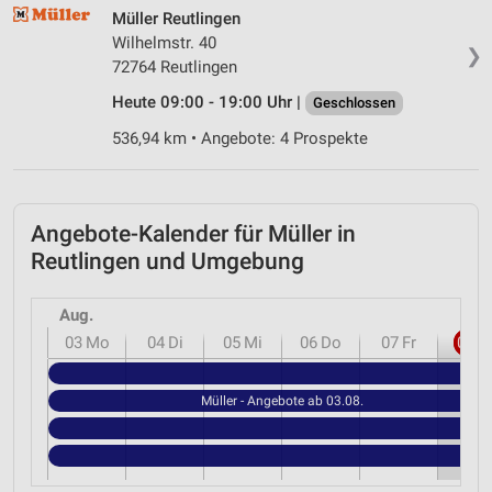
von Inhalten
Müller Reutlingen
Wilhelmstr. 40
Verwendung von Profilen zur Auswahl
❯
72764 Reutlingen
personalisierter Inhalte
Heute 09:00 - 19:00 Uhr |
Geschlossen
Messung der Werbeleistung
536,94 km • Angebote: 4 Prospekte
Messung der Performance von Inhalten
Analyse von Zielgruppen durch Statistiken oder
Kombinationen von Daten aus verschiedenen
Angebote-Kalender für Müller in
Quellen
Reutlingen und Umgebung
Entwicklung und Verbesserung der Angebote
Aug.
Verwendung reduzierter Daten zur Auswahl von
03
Mo
04
Di
05
Mi
06
Do
07
Fr
08
S
Inhalten
Müll
IAB-Besonderheiten:
Müller - Angebote ab 03.08.
Verwendung genauer Standortdaten
Geräte anhand von aktiv angeforderten
Informationen identifizieren