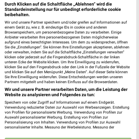
Durch Klicken auf die Schaltfläche „Ablehnen“ wird die
Standardeinstellung nur für unbedingt erforderliche cookie
beibehalten.
Wir und unsere Partner speichern und/oder greifen auf Informationen auf
einem Gerät zu, wie z. B. eindeutige IDs in cookie und anderen
Browserspeichern, um personenbezogene Daten zu verarbeiten. Einige
Anbieter verarbeiten Ihre personenbezogenen Daten möglicherweise
aufgrund eines berechtigten Interesses. Um dem zu widersprechen, öffnen
Sie die „Einstellungen“. Sie können Ihre Einstellungen akzeptieren, ablehnen
Müller Prospekt für Reutlingen ab Mi.
oder verwalten, indem Sie auf die Schaltfläche „Einstellungen verwalten“
klicken oder jederzeit auf die Fingerabdruck-Schaltfläche in der linken
den 01.07.
unteren Ecke der Website klicken. Um Ihre Einwilligung zu widerrufen,
klicken Sie auf den Fingerabdruck oder den Link in der Fußzeile der Website
lifestyle Magazin
und klicken Sie auf den Menüpunkt „Meine Daten“. Auf dieser Seite können
Gültig von 01. Jul. bis 31. Aug.
Sie Ihre Einwilligung widerrufen. Diese Entscheidungen werden unseren
Partnern mitgeteilt und haben keinen Einfluss auf die Browserdaten.
📅
Kalendereintrag erstellen
Wir und unsere Partner verarbeiten Daten, um die Leistung der
Website zu analysieren und Folgendes zu tun:
Speichern von oder Zugriff auf Informationen auf einem Endgerät.
PROSPEKT BLÄTTERN
Verwendung reduzierter Daten zur Auswahl von Werbeanzeigen. Erstellung
von Profilen für personalisierte Werbung. Verwendung von Profilen zur
Auswahl personalisierter Werbung. Erstellung von Profilen zur
Personalisierung von Inhalten. Verwendung von Profilen zur Auswahl
personalisierter Inhalte. Messung der Werbeleistung. Messung der
Performance von Inhalten. Analyse von Zielgruppen durch Statistiken oder
ANGEBOTE ZUR FUSSBALL-WELTMEISTERSCHAFT
SOMMER & SONNE
Kombinationen von Daten aus verschiedenen Quellen. Entwicklung und