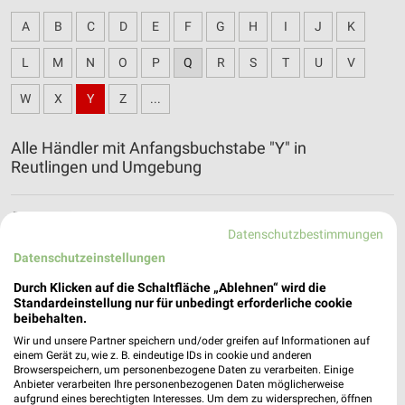
A
B
C
D
E
F
G
H
I
J
K
L
M
N
O
P
Q
R
S
T
U
V
W
X
Y
Z
...
Alle Händler mit Anfangsbuchstabe "Y" in
Reutlingen und Umgebung
Yeans Halle Filialen & Öffnungszeiten für
Datenschutzbestimmungen
Münsingen
Datenschutzeinstellungen
Durch Klicken auf die Schaltfläche „Ablehnen“ wird die
Standardeinstellung nur für unbedingt erforderliche cookie
beibehalten.
Wir und unsere Partner speichern und/oder greifen auf Informationen auf
einem Gerät zu, wie z. B. eindeutige IDs in cookie und anderen
Browserspeichern, um personenbezogene Daten zu verarbeiten. Einige
Anbieter verarbeiten Ihre personenbezogenen Daten möglicherweise
aufgrund eines berechtigten Interesses. Um dem zu widersprechen, öffnen