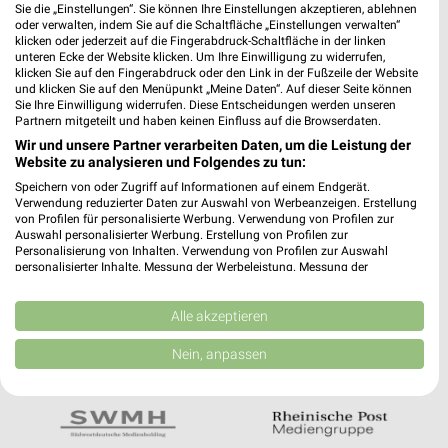
Noch mehr Angebote in
Sie die „Einstellungen“. Sie können Ihre Einstellungen akzeptieren, ablehnen
oder verwalten, indem Sie auf die Schaltfläche „Einstellungen verwalten“
der weekli App!
klicken oder jederzeit auf die Fingerabdruck-Schaltfläche in der linken
unteren Ecke der Website klicken. Um Ihre Einwilligung zu widerrufen,
klicken Sie auf den Fingerabdruck oder den Link in der Fußzeile der Website
und klicken Sie auf den Menüpunkt „Meine Daten“. Auf dieser Seite können
Sie Ihre Einwilligung widerrufen. Diese Entscheidungen werden unseren
Partnern mitgeteilt und haben keinen Einfluss auf die Browserdaten.
Wir und unsere Partner verarbeiten Daten, um die Leistung der
Website zu analysieren und Folgendes zu tun:
Jetzt kostenlos laden
Speichern von oder Zugriff auf Informationen auf einem Endgerät.
Verwendung reduzierter Daten zur Auswahl von Werbeanzeigen. Erstellung
von Profilen für personalisierte Werbung. Verwendung von Profilen zur
Auswahl personalisierter Werbung. Erstellung von Profilen zur
Prospekte App für Android
Personalisierung von Inhalten. Verwendung von Profilen zur Auswahl
personalisierter Inhalte. Messung der Werbeleistung. Messung der
Prospekte App für iOS
Performance von Inhalten. Analyse von Zielgruppen durch Statistiken oder
Kombinationen von Daten aus verschiedenen Quellen. Entwicklung und
Kostenlos im App Store erhältlich
Verbesserung der Angebote. Verwendung reduzierter Daten zur Auswahl
Alle akzeptieren
von Inhalten.
Daten können außerhalb der Europäischen Union weitergegeben und in die
Nein, anpassen
USA gesendet werden.
In Kooperation mit:
Ihre Einwilligung und die cookie Richtlinie gelten ausschließlich für diese
Website/App.
Partnerliste anzeigen (1 IAB-Anbieter)