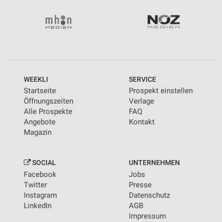
Wir nutzen Ihre Daten für folgende Zwecke:
IAB-Verarbeitungszwecke:
Speichern von oder Zugriff auf Informationen
auf einem Endgerät
Verwendung reduzierter Daten zur Auswahl von
Werbeanzeigen
WEEKLI
SERVICE
Erstellung von Profilen für personalisierte
Startseite
Prospekt einstellen
Werbung
Öffnungszeiten
Verlage
Alle Prospekte
FAQ
Verwendung von Profilen zur Auswahl
Angebote
Kontakt
personalisierter Werbung
Magazin
Erstellung von Profilen zur Personalisierung
von Inhalten
SOCIAL
UNTERNEHMEN
Verwendung von Profilen zur Auswahl
Facebook
Jobs
personalisierter Inhalte
Twitter
Presse
Instagram
Datenschutz
Messung der Werbeleistung
LinkedIn
AGB
Impressum