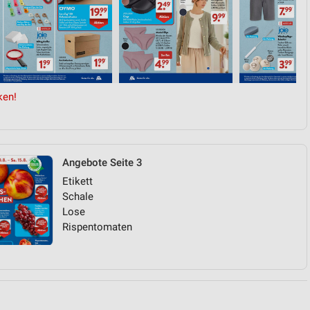
von Daten aus verschiedenen
ken!
Angebote Seite 3
ren
Etikett
Schale
Lose
Rispentomaten