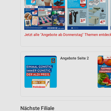
Messung der Performance von Inhalten
Analyse von Zielgruppen durch Statistiken oder Kombinationen 
Quellen
Entwicklung und Verbesserung der Angebote
Jetzt alle "Angebote ab Donnerstag" Themen entdec
Verwendung reduzierter Daten zur Auswahl von Inhalten
IAB-Besonderheiten:
Verwendung genauer Standortdaten
Angebote Seite 2
Geräte anhand von aktiv angeforderten Informationen identifizie
Nicht-IAB-Verarbeitungszwecke:
Notwendig
Performance
Funktional
Nächste Filiale
Werbung