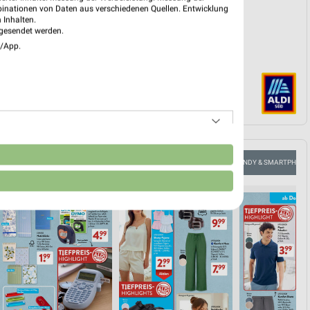
binationen von Daten aus verschiedenen Quellen. Entwicklung
 Inhalten.
gesendet werden.
e/App.
n
FLEISCH & WURST
AKTIONEN, RABATTE & GUTSCHEINE
HANDY & SMARTPHONE