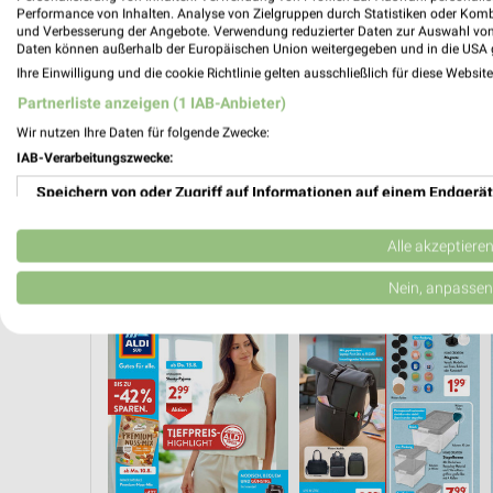
Performance von Inhalten. Analyse von Zielgruppen durch Statistiken oder Kom
und Verbesserung der Angebote. Verwendung reduzierter Daten zur Auswahl von
Daten können außerhalb der Europäischen Union weitergegeben und in die USA 
Ihre Einwilligung und die cookie Richtlinie gelten ausschließlich für diese Websit
Partnerliste anzeigen (1 IAB-Anbieter)
Wir nutzen Ihre Daten für folgende Zwecke:
IAB-Verarbeitungszwecke:
Speichern von oder Zugriff auf Informationen auf einem Endgerät
Verwendung reduzierter Daten zur Auswahl von Werbeanzeigen
Alle akzeptiere
 AB FREITAG
ANGEBOTE AB DONNERSTAG
ANGEBOTE AB MONTAG
Erstellung von Profilen für personalisierte Werbung
Nein, anpassen
Verwendung von Profilen zur Auswahl personalisierter Werbung
Erstellung von Profilen zur Personalisierung von Inhalten
Verwendung von Profilen zur Auswahl personalisierter Inhalte
Messung der Werbeleistung