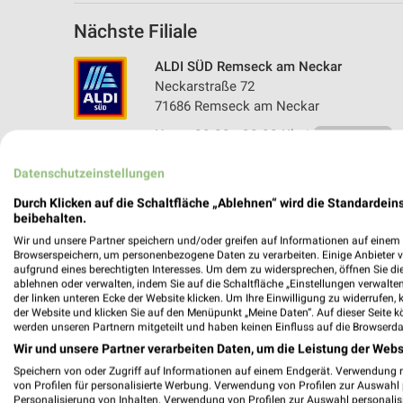
Nächste Filiale
ALDI SÜD Remseck am Neckar
Neckarstraße 72
71686 Remseck am Neckar
Heute 08:00 - 20:00 Uhr |
Geschlossen
499,95 km • Angebote: 7 Prospekte
Datenschutzeinstellungen
Durch Klicken auf die Schaltfläche „Ablehnen“ wird die Standardeins
beibehalten.
Wir und unsere Partner speichern und/oder greifen auf Informationen auf einem G
Browserspeichern, um personenbezogene Daten zu verarbeiten. Einige Anbieter 
aufgrund eines berechtigten Interesses. Um dem zu widersprechen, öffnen Sie die 
ablehnen oder verwalten, indem Sie auf die Schaltfläche „Einstellungen verwalten“
der linken unteren Ecke der Website klicken. Um Ihre Einwilligung zu widerrufen, 
der Website und klicken Sie auf den Menüpunkt „Meine Daten“. Auf dieser Seite k
werden unseren Partnern mitgeteilt und haben keinen Einfluss auf die Browserda
Wir und unsere Partner verarbeiten Daten, um die Leistung der Webs
Speichern von oder Zugriff auf Informationen auf einem Endgerät. Verwendung 
von Profilen für personalisierte Werbung. Verwendung von Profilen zur Auswahl p
Personalisierung von Inhalten. Verwendung von Profilen zur Auswahl personalis