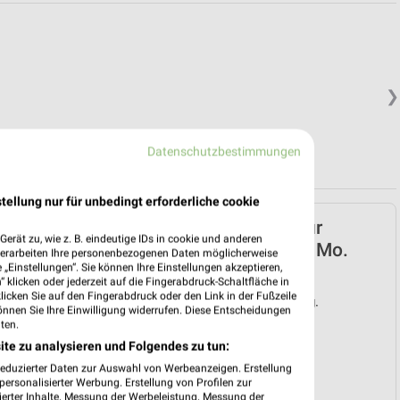
❯
Datenschutzbestimmungen
tellung nur für unbedingt erforderliche cookie
ALDI SÜD Prospekt für
erät zu, wie z. B. eindeutige IDs in cookie und anderen
Remseck (Neckar) ab Mo.
verarbeiten Ihre personenbezogenen Daten möglicherweise
„Einstellungen“. Sie können Ihre Einstellungen akzeptieren,
den 10.08.
 klicken oder jederzeit auf die Fingerabdruck-Schaltfläche in
klicken Sie auf den Fingerabdruck oder den Link in der Fußzeile
Gültig von 10. Aug. bis 15. Aug.
önnen Sie Ihre Einwilligung widerrufen. Diese Entscheidungen
ten.
📅
Kalendereintrag erstellen
ite zu analysieren und Folgendes zu tun:
reduzierter Daten zur Auswahl von Werbeanzeigen. Erstellung
❯
PROSPEKT BLÄTTERN
ersonalisierter Werbung. Erstellung von Profilen zur
ierter Inhalte. Messung der Werbeleistung. Messung der