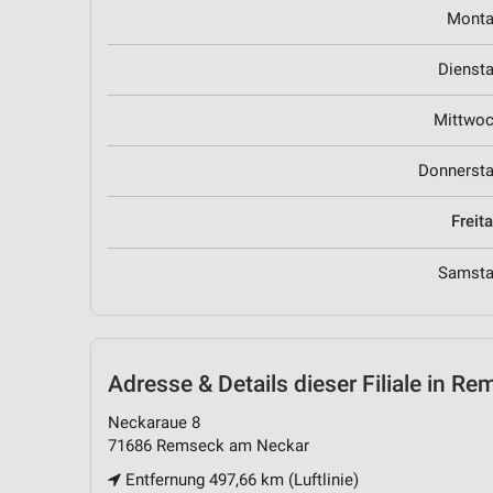
Mont
Dienst
Mittwo
Donnerst
Freit
Samst
Adresse & Details
dieser Filiale in R
Neckaraue 8
71686 Remseck am Neckar
Entfernung 497,66 km (Luftlinie)