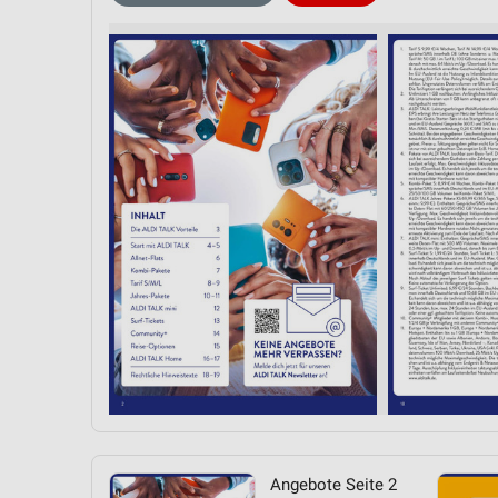
Messung der Performance von Inhalten
Analyse von Zielgruppen durch Statistiken oder Kombinationen 
Quellen
Entwicklung und Verbesserung der Angebote
Verwendung reduzierter Daten zur Auswahl von Inhalten
IAB-Besonderheiten:
Verwendung genauer Standortdaten
Geräte anhand von aktiv angeforderten Informationen identifizie
Nicht-IAB-Verarbeitungszwecke:
Notwendig
Performance
Funktional
Angebote Seite 2
Werbung