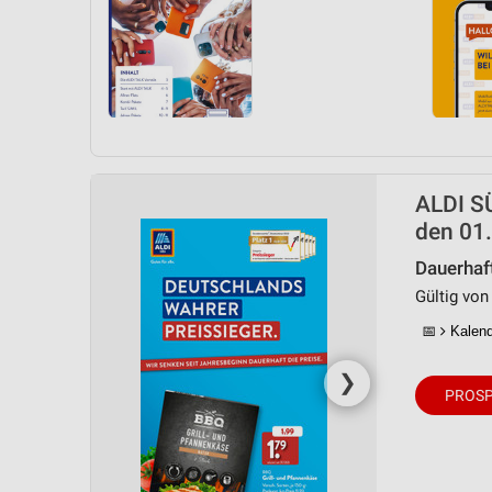
ALDI SÜ
den 01.
Dauerhaf
Gültig von
📅
Kalende
❯
PROSP