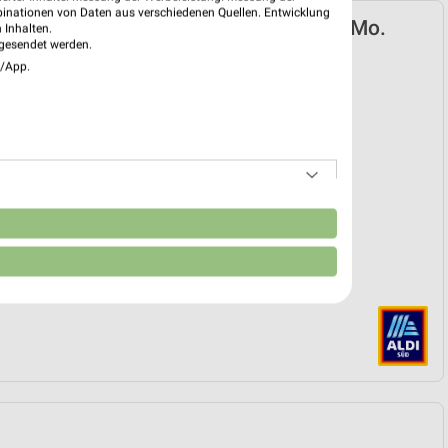
binationen von Daten aus verschiedenen Quellen. Entwicklung
ÜD Prospekt für Remseck (Neckar) ab Mo.
 Inhalten.
gesendet werden.
02.
e/App.
k
 09. Feb. bis 01. Sep.
reintrag erstellen
EKT BLÄTTERN
n