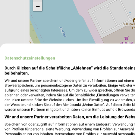
−
Datenschutzeinstellungen
Durch Klicken auf die Schaltfläche „Ablehnen“ wird die Standardeins
beibehalten.
Wir und unsere Partner speichern und/oder greifen auf Informationen auf einem G
Browserspeichern, um personenbezogene Daten zu verarbeiten. Einige Anbieter 
ÖPNV ANZEIGEN
LADESÄULEN ANZEIGE
aufgrund eines berechtigten Interesses. Um dem zu widersprechen, öffnen Sie die 
ablehnen oder verwalten, indem Sie auf die Schaltfläche „Einstellungen verwalten“
der linken unteren Ecke der Website klicken. Um Ihre Einwilligung zu widerrufen, 
der Website und klicken Sie auf den Menüpunkt „Meine Daten“. Auf dieser Seite k
werden unseren Partnern mitgeteilt und haben keinen Einfluss auf die Browserda
Aktuelle Angebote in dieser Filiale
Wir und unsere Partner verarbeiten Daten, um die Leistung der Webs
Anzahl Prospekte: 6
Speichern von oder Zugriff auf Informationen auf einem Endgerät. Verwendung 
Letztes Prospektupdate: vor 6 Tagen
von Profilen für personalisierte Werbung. Verwendung von Profilen zur Auswahl p
Personalisierung von Inhalten. Verwendung von Profilen zur Auswahl personalis