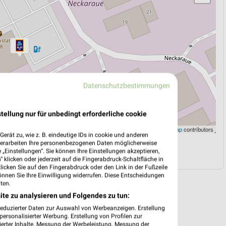
Datenschutzbestimmungen
tellung nur für unbedingt erforderliche cookie
Leaflet
|
©
OpenStreetMap
contributors
erät zu, wie z. B. eindeutige IDs in cookie und anderen
verarbeiten Ihre personenbezogenen Daten möglicherweise
N
NAVIGATION MIT GOOGLE/IOS MAPS
„Einstellungen“. Sie können Ihre Einstellungen akzeptieren,
 klicken oder jederzeit auf die Fingerabdruck-Schaltfläche in
klicken Sie auf den Fingerabdruck oder den Link in der Fußzeile
önnen Sie Ihre Einwilligung widerrufen. Diese Entscheidungen
ten.
ite zu analysieren und Folgendes zu tun:
reduzierter Daten zur Auswahl von Werbeanzeigen. Erstellung
ersonalisierter Werbung. Erstellung von Profilen zur
ierter Inhalte. Messung der Werbeleistung. Messung der