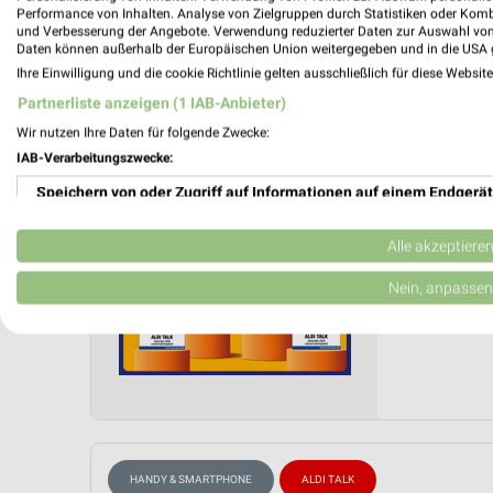
Performance von Inhalten. Analyse von Zielgruppen durch Statistiken oder Kom
ALDI S
und Verbesserung der Angebote. Verwendung reduzierter Daten zur Auswahl von
Daten können außerhalb der Europäischen Union weitergegeben und in die USA 
den 09.
Ihre Einwilligung und die cookie Richtlinie gelten ausschließlich für diese Websit
ALDI Tal
Partnerliste anzeigen (1 IAB-Anbieter)
Gültig von
Wir nutzen Ihre Daten für folgende Zwecke:
📅
Kalende
IAB-Verarbeitungszwecke:
Speichern von oder Zugriff auf Informationen auf einem Endgerät
❯
PROSP
Verwendung reduzierter Daten zur Auswahl von Werbeanzeigen
Alle akzeptiere
Erstellung von Profilen für personalisierte Werbung
Nein, anpassen
Verwendung von Profilen zur Auswahl personalisierter Werbung
Erstellung von Profilen zur Personalisierung von Inhalten
Verwendung von Profilen zur Auswahl personalisierter Inhalte
Messung der Werbeleistung
HANDY & SMARTPHONE
ALDI TALK