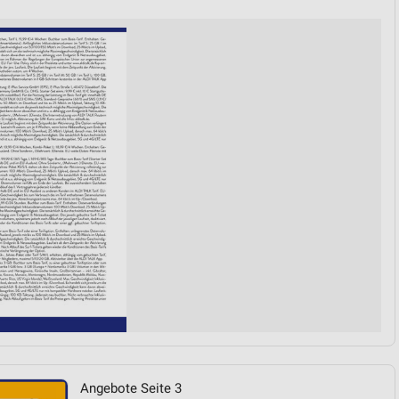
von Daten aus verschiedenen
ren
Angebote Seite 3