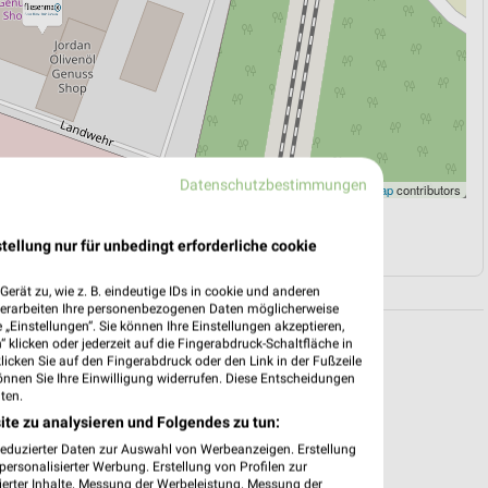
Datenschutzbestimmungen
Leaflet
|
©
OpenStreetMap
contributors
N
NAVIGATION MIT GOOGLE/IOS MAPS
tellung nur für unbedingt erforderliche cookie
erät zu, wie z. B. eindeutige IDs in cookie und anderen
verarbeiten Ihre personenbezogenen Daten möglicherweise
„Einstellungen“. Sie können Ihre Einstellungen akzeptieren,
 klicken oder jederzeit auf die Fingerabdruck-Schaltfläche in
klicken Sie auf den Fingerabdruck oder den Link in der Fußzeile
önnen Sie Ihre Einwilligung widerrufen. Diese Entscheidungen
ten.
ite zu analysieren und Folgendes zu tun:
reduzierter Daten zur Auswahl von Werbeanzeigen. Erstellung
ersonalisierter Werbung. Erstellung von Profilen zur
ierter Inhalte. Messung der Werbeleistung. Messung der