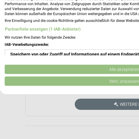
Performance von Inhalten. Analyse von Zielgruppen durch Statistiken oder Kom
und Verbesserung der Angebote. Verwendung reduzierter Daten zur Auswahl von
Daten können außerhalb der Europäischen Union weitergegeben und in die USA 
Ihre Einwilligung und die cookie Richtlinie gelten ausschließlich für diese Websit
Partnerliste anzeigen (1 IAB-Anbieter)
Wir nutzen Ihre Daten für folgende Zwecke:
IAB-Verarbeitungszwecke:
Speichern von oder Zugriff auf Informationen auf einem Endgerät
Aktuell kein
Verwendung reduzierter Daten zur Auswahl von Werbeanzeigen
Alle akzeptiere
Erstellung von Profilen für personalisierte Werbung
Nein, anpassen
ZUR 
Verwendung von Profilen zur Auswahl personalisierter Werbung
WEITERE
Erstellung von Profilen zur Personalisierung von Inhalten
Verwendung von Profilen zur Auswahl personalisierter Inhalte
Messung der Werbeleistung