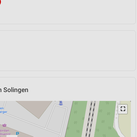
in Solingen
⛶