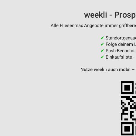
Messung der Performance von Inhalten
weekli - Pros
Analyse von Zielgruppen durch Statistiken oder Kombinationen 
Quellen
Alle Fliesenmax Angebote immer griffberei
Entwicklung und Verbesserung der Angebote
✔
Standortgenau
✔
Folge deinem L
Verwendung reduzierter Daten zur Auswahl von Inhalten
✔
Push-Benachric
✔
Einkaufsliste -
IAB-Besonderheiten:
Verwendung genauer Standortdaten
Nutze weekli auch mobil –
Geräte anhand von aktiv angeforderten Informationen identifizie
Nicht-IAB-Verarbeitungszwecke:
Notwendig
Performance
Funktional
Werbung