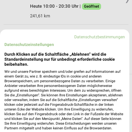
Heute 10:00 - 20:30 Uhr |
Geöffnet
241,61 km
McDonald's Plauen
Datenschutzbestimmungen
Vogtland Nord
Datenschutzeinstellungen
08527 Plauen
❯
Durch Klicken auf die Schaltfläche „Ablehnen“ wird die
Heute 09:00 - 22:00 Uhr |
Geöffnet
Standardeinstellung nur für unbedingt erforderliche cookie
beibehalten.
242,54 km
Wir und unsere Partner speichern und/oder greifen auf Informationen auf
einem Gerät zu, wie z. B. eindeutige IDs in cookie und anderen
Browserspeichern, um personenbezogene Daten zu verarbeiten. Einige
Filialen zum Thema Restaurant in
Anbieter verarbeiten Ihre personenbezogenen Daten möglicherweise
Remptendorf
aufgrund eines berechtigten Interesses. Um dem zu widersprechen, öffnen
Sie die „Einstellungen“. Sie können Ihre Einstellungen akzeptieren, ablehnen
oder verwalten, indem Sie auf die Schaltfläche „Einstellungen verwalten“
In der Kategorie Restaurant findest Du aktuelle Filialen und
klicken oder jederzeit auf die Fingerabdruck-Schaltfläche in der linken
Öffnungszeiten von z.B. McDonald´s in der Umgebung vom
unteren Ecke der Website klicken. Um Ihre Einwilligung zu widerrufen,
klicken Sie auf den Fingerabdruck oder den Link in der Fußzeile der Website
Remptendorf.
und klicken Sie auf den Menüpunkt „Meine Daten“. Auf dieser Seite können
Sie Ihre Einwilligung widerrufen. Diese Entscheidungen werden unseren
Aktuelle Prospekte für Remptendorf und
Partnern mitgeteilt und haben keinen Einfluss auf die Browserdaten.