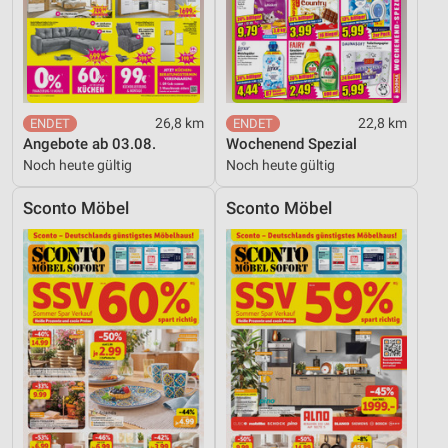
26,8 km
22,8 km
Angebote ab 03.08.
Wochenend Spezial
Noch heute gültig
Noch heute gültig
Sconto Möbel
Sconto Möbel