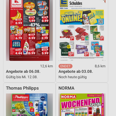
Verwendung reduzierter Daten zur Auswahl von
Inhalten
IAB-Besonderheiten:
Verwendung genauer Standortdaten
Geräte anhand von aktiv angeforderten
Informationen identifizieren
Nicht-IAB-Verarbeitungszwecke:
Notwendig
12,6 km
8,6 km
Performance
Angebote ab 06.08.
Angebote ab 03.08.
Gültig bis Mi. 12.08.
Noch heute gültig
Funktional
Thomas Philipps
NORMA
Werbung