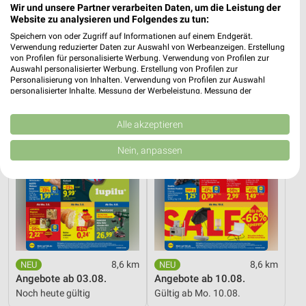
Umgebung
Wir und unsere Partner verarbeiten Daten, um die Leistung der
Website zu analysieren und Folgendes zu tun:
15 Prospekte
Speichern von oder Zugriff auf Informationen auf einem Endgerät.
Verwendung reduzierter Daten zur Auswahl von Werbeanzeigen. Erstellung
von Profilen für personalisierte Werbung. Verwendung von Profilen zur
Lidl
Lidl
Auswahl personalisierter Werbung. Erstellung von Profilen zur
Personalisierung von Inhalten. Verwendung von Profilen zur Auswahl
personalisierter Inhalte. Messung der Werbeleistung. Messung der
Performance von Inhalten. Analyse von Zielgruppen durch Statistiken oder
Kombinationen von Daten aus verschiedenen Quellen. Entwicklung und
Verbesserung der Angebote. Verwendung reduzierter Daten zur Auswahl
Alle akzeptieren
von Inhalten.
Daten können außerhalb der Europäischen Union weitergegeben und in die
Nein, anpassen
USA gesendet werden.
Ihre Einwilligung und die cookie Richtlinie gelten ausschließlich für diese
Website/App.
Partnerliste anzeigen (1 IAB-Anbieter)
Wir nutzen Ihre Daten für folgende Zwecke:
IAB-Verarbeitungszwecke:
Speichern von oder Zugriff auf Informationen
8,6 km
8,6 km
auf einem Endgerät
Angebote ab 03.08.
Angebote ab 10.08.
Noch heute gültig
Gültig ab Mo. 10.08.
Verwendung reduzierter Daten zur Auswahl von